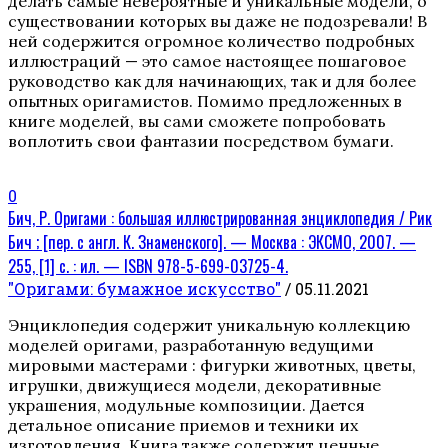
делать самые невероятные и уникальные модели, о
существовании которых вы даже не подозревали! В
ней содержится огромное количество подробных
иллюстраций — это самое настоящее пошаговое
руководство как для начинающих, так и для более
опытных оригамистов. Помимо предложенных в
книге моделей, вы сами сможете попробовать
воплотить свои фантазии посредством бумаги.
0
Бич, Р. Оригами : большая иллюстрированная энциклопедия / Рик
Бич ; [пер. с англ. К. Знаменского]. — Москва : ЭКСМО, 2007. —
255, [1] с. : ил. — ISBN 978-5-699-03725-4.
"Оригами: бумажное искусство"
/ 05.11.2021
Энциклопедия содержит уникальную коллекцию
моделей оригами, разработанную ведущими
мировыми мастерами : фигурки животных, цветы,
игрушки, движущиеся модели, декоративные
украшения, модульные композиции. Дается
детальное описание приемов и техники их
изготовления. Книга также содержит ценные