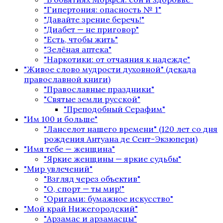
"Гипертония: опасность № 1"
"Давайте зрение беречь!"
"Диабет — не приговор"
"Есть, чтобы жить"
"Зелёная аптека"
"Наркотики: от отчаяния к надежде"
"Живое слово мудрости духовной" (декада
православной книги)
"Православные праздники"
"Святые земли русской"
"Преподобный Серафим"
"Им 100 и больше"
"Ланселот нашего времени" (120 лет со дня
рождения Антуана де Сент-Экзюпери)
"Имя тебе — женщина"
"Яркие женщины — яркие судьбы"
"Мир увлечений"
"Взгляд через объектив"
"О, спорт — ты мир!"
"Оригами: бумажное искусство"
"Мой край Нижегородский"
"Арзамас и арзамасцы"