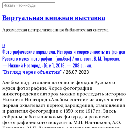
Виртуальная книжная выставка
Арзамасская централизованная библиотечная система
0
Фотографические параллели. История и современность: из фондов
Русского музея фотографии : [альбом] / авт.-сост. В. М. Тарасова.
— Нижний Новгород : [б. и.], 2018. — 288 с. : ил.
"Взгляд через объектив"
/ 26.07.2023
Альбом подготовлен на основе фондов Русского
музея фотографии. Через фотографии
нижегородских авторов можно проследить историю
Нижнего Новгорода.Альбом состоит из двух частей:
первая охватывает период зарождения, становления
и развития фотографии с 1850-х по 1917 гг. Здесь
собраны работы знаковых фигур для развития
фотографического искусства: М.П. Настюкова, А.О.
Карелина, М.П. Дмитриева, а также их преемников –