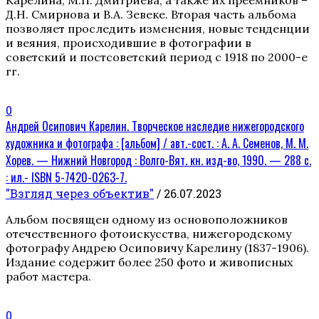
Д.Н. Смирнова и В.А. Зевеке. Вторая часть альбома
позволяет проследить изменения, новые тенденции
и веяния, происходившие в фотографии в
советский и постсоветский период с 1918 по 2000-е
гг.
0
Андрей Осипович Карелин. Творческое наследие нижегородского
художника и фотографа : [альбом] / авт.-сост. : А. А. Семенов, М. М.
Хорев. — Нижний Новгород : Волго-Вят. кн. изд-во, 1990. — 288 с.
: ил.- ISBN 5-7420-0263-7.
"Взгляд через объектив"
/ 26.07.2023
Альбом посвящен одному из основоположников
отечественного фотоискусства, нижегородскому
фотографу Андрею Осиповичу Карелину (1837-1906).
Издание содержит более 250 фото и живописных
работ мастера.
0