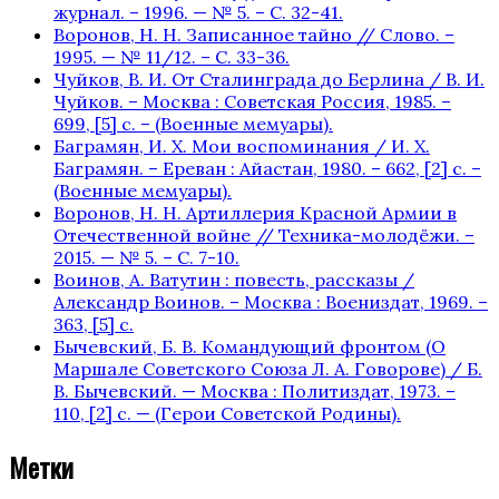
журнал. – 1996. — № 5. – С. 32-41.
Воронов, Н. Н. Записанное тайно // Слово. –
1995. — № 11/12. – С. 33-36.
Чуйков, В. И. От Сталинграда до Берлина / В. И.
Чуйков. – Москва : Советская Россия, 1985. –
699, [5] с. – (Военные мемуары).
Баграмян, И. Х. Мои воспоминания / И. Х.
Баграмян. – Ереван : Айастан, 1980. – 662, [2] c. –
(Военные мемуары).
Воронов, Н. Н. Артиллерия Красной Армии в
Отечественной войне // Техника-молодёжи. –
2015. — № 5. – С. 7-10.
Воинов, А. Ватутин : повесть, рассказы /
Александр Воинов. – Москва : Воениздат, 1969. –
363, [5] с.
Бычевский, Б. В. Командующий фронтом (О
Маршале Советского Союза Л. А. Говорове) / Б.
В. Бычевский. — Москва : Политиздат, 1973. –
110, [2] с. — (Герои Советской Родины).
Метки