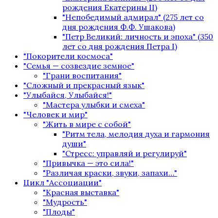
рождения Екатерины II)
"Непобедимый адмирал" (275 лет со
дня рождения Ф.Ф. Ушакова)
"Петр Великий: личность и эпоха" (350
лет со дня рождения Петра I)
"Покорители космоса"
"Семья — созвездие земное"
"Грани воспитания"
"Сложный и прекрасный язык"
"Улыбайся, Улыбайся!"
"Мастера улыбки и смеха"
"Человек и мир"
"Жить в мире с собой"
"Ритм тела, мелодия духа и гармония
души"
"Стресс: управляй и регулируй"
"Привычка — это сила!"
"Различая краски, звуки, запахи…"
Цикл "Ассоциации"
"Красная выставка"
"Мудрость"
"Плоды"