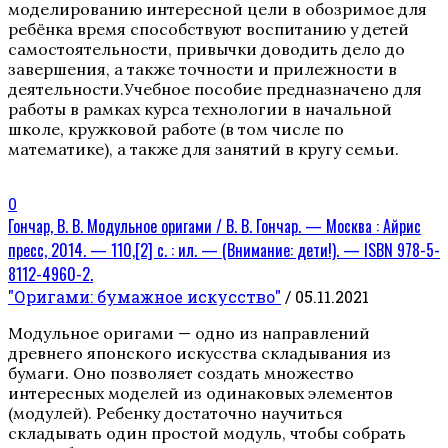
моделированию интересной цели в обозримое для
ребёнка время способствуют воспитанию у детей
самостоятельности, привычки доводить дело до
завершения, а также точности и прилежности в
деятельности.Учебное пособие предназначено для
работы в рамках курса технологии в начальной
школе, кружковой работе (в том числе по
математике), а также для занятий в кругу семьи.
0
Гончар, В. В. Модульное оригами / В. В. Гончар. — Москва : Айрис
пресс, 2014. — 110,[2] с. : ил. — (Внимание: дети!). — ISBN 978-5-
8112-4960-2.
"Оригами: бумажное искусство"
/ 05.11.2021
Модульное оригами — одно из направлений
древнего японского искусства складывания из
бумаги. Оно позволяет создать множество
интересных моделей из одинаковых элементов
(модулей). Ребенку достаточно научиться
складывать один простой модуль, чтобы собрать