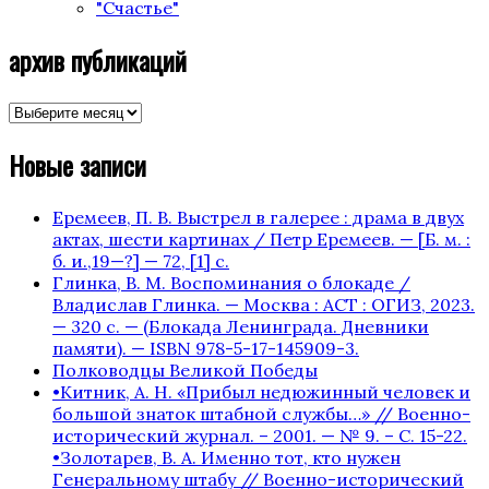
"Счастье"
архив публикаций
архив
публикаций
Новые записи
Еремеев, П. В. Выстрел в галерее : драма в двух
актах, шести картинах / Петр Еремеев. — [Б. м. :
б. и.,19—?] — 72, [1] с.
Глинка, В. М. Воспоминания о блокаде /
Владислав Глинка. — Москва : АСТ : ОГИЗ, 2023.
— 320 с. — (Блокада Ленинграда. Дневники
памяти). — ISBN 978-5-17-145909-3.
Полководцы Великой Победы
•Китник, А. Н. «Прибыл недюжинный человек и
большой знаток штабной службы…» // Военно-
исторический журнал. – 2001. — № 9. – С. 15-22.
•Золотарев, В. А. Именно тот, кто нужен
Генеральному штабу // Военно-исторический