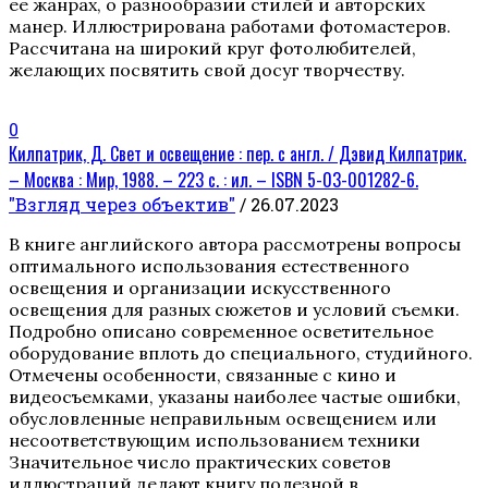
ее жанрах, о разнообразии стилей и авторских
манер. Иллюстрирована работами фотомастеров.
Рассчитана на широкий круг фотолюбителей,
желающих посвятить свой досуг творчеству.
0
Килпатрик, Д. Свет и освещение : пер. с англ. / Дэвид Килпатрик.
– Москва : Мир, 1988. – 223 с. : ил. – ISBN 5-03-001282-6.
"Взгляд через объектив"
/ 26.07.2023
В книге английского автора рассмотрены вопросы
оптимального использования естественного
освещения и организации искусственного
освещения для разных сюжетов и условий съемки.
Подробно описано современное осветительное
оборудование вплоть до специального, студийного.
Отмечены особенности, связанные с кино и
видеосъемками, указаны наиболее частые ошибки,
обусловленные неправильным освещением или
несоответствующим использованием техники
Значительное число практических советов
иллюстраций делают книгу полезной в