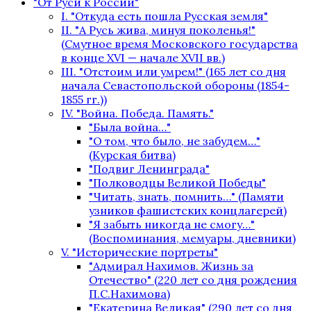
"От Руси к России"
I. "Откуда есть пошла Русская земля"
II. "А Русь жива, минуя поколенья!"
(Смутное время Московского государства
в конце XVI — начале XVII вв.)
III. "Отстоим или умрем!" (165 лет со дня
начала Севастопольской обороны (1854-
1855 гг.))
IV. "Война. Победа. Память."
"Была война…"
"О том, что было, не забудем…"
(Курская битва)
"Подвиг Ленинграда"
"Полководцы Великой Победы"
"Читать, знать, помнить…" (Памяти
узников фашистских концлагерей)
"Я забыть никогда не смогу…"
(Воспоминания, мемуары, дневники)
V. "Исторические портреты"
"Адмирал Нахимов. Жизнь за
Отечество" (220 лет со дня рождения
П.С.Нахимова)
"Екатерина Великая" (290 лет со дня