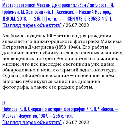
Мастер светописи Максим Дмитриев : альбом / авт.-сост. : Я.
Гройсман, М. Храповицкий, П. Аксенова. – Нижний Новгород :
ДЕКОМ, 2018. — 215, [1] с. : ил. — ISBN 978-5-89533-417-1.
"Взгляд через объектив"
/ 26.07.2023
Альбом выпущен к 160-летию со дня рождения
знаменитого нижегородского фотографа Максима
Петровича Дмитриева (1858-1948). Его работы
довольно часто публикуются в различных изданиях,
посвященных истории России, отчего сложилось
мнение, что всё наследие светописца уже давно
обнародовано и новых открытий ждать неоткуда.
Однако, юбилейное издание — особенное: в нём
впервые публикуются записи из дневника
фотографа, а также его редкие работы.
0
Чибисов, К. В. Очерки по истории фотографии / К. В. Чибисов. –
Москва : Искусство, 1987. – 255 с. : ил.
"Взгляд через объектив"
/ 26.07.2023