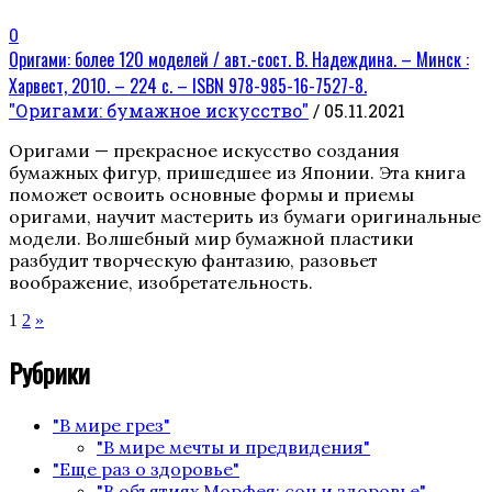
0
Оригами: более 120 моделей / авт.-сост. В. Надеждина. – Минск :
Харвест, 2010. – 224 с. – ISBN 978-985-16-7527-8.
"Оригами: бумажное искусство"
/ 05.11.2021
Оригами — прекрасное искусство создания
бумажных фигур, пришедшее из Японии. Эта книга
поможет освоить основные формы и приемы
оригами, научит мастерить из бумаги оригинальные
модели. Волшебный мир бумажной пластики
разбудит творческую фантазию, разовьет
воображение, изобретательность.
Пагинация
Страница
Страница
1
2
»
записей
Рубрики
"В мире грез"
"В мире мечты и предвидения"
"Еще раз о здоровье"
"В объятиях Морфея: сон и здоровье"