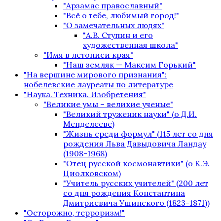
"Арзамас православный"
"Всё о тебе, любимый город!"
"О замечательных людях"
"А.В. Ступин и его
художественная школа"
"Имя в летописи края"
"Наш земляк — Максим Горький"
"На вершине мирового признания":
нобелевские лауреаты по литературе
"Наука. Техника. Изобретения"
"Великие умы – великие ученые"
"Великий труженик науки" (о Д.И.
Менделееве)
"Жизнь среди формул" (115 лет со дня
рождения Льва Давыдовича Ландау
(1908-1968)
"Отец русской космонавтики" (о К.Э.
Циолковском)
"Учитель русских учителей" (200 лет
со дня рождения Константина
Дмитриевича Ушинского (1823-1871))
"Осторожно, терроризм!"