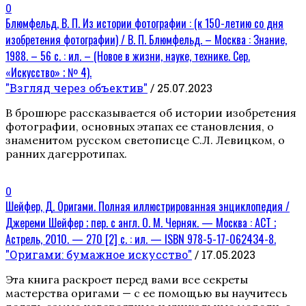
0
Блюмфельд, В. П. Из истории фотографии : (к 150-летию со дня
изобретения фотографии) / В. П. Блюмфельд. – Москва : Знание,
1988. – 56 с. : ил. – (Новое в жизни, науке, технике. Сер.
«Искусство» ; № 4).
"Взгляд через объектив"
/ 25.07.2023
В брошюре рассказывается об истории изобретения
фотографии, основных этапах ее становления, о
знаменитом русском светописце С.Л. Левицком, о
ранних дагерротипах.
0
Шейфер, Д. Оригами. Полная иллюстрированная энциклопедия /
Джереми Шейфер ; пер. с англ. О. М. Черняк. — Москва : АСТ ;
Астрель, 2010. — 270 [2] с. : ил. — ISBN 978-5-17-062434-8.
"Оригами: бумажное искусство"
/ 17.05.2023
Эта книга раскроет перед вами все секреты
мастерства оригами — с ее помощью вы научитесь