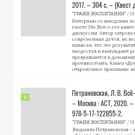
2017. – 304 с. – (Квест
/ 1
"ГРАНИ ВОСПИТАНИЯ"
Интервью со шведским пс
газете Die Zeit о его кни
дискуссии. Автор затрону
современных детей, их н
написал, что это результа
пьедестал и вынуждают ро
превращаются в домашних 
противостоять. Книга «Дет
откровенное признание н
Петрановская, Л. В. Всё
0
– Москва : АСТ, 2020. – 
978-5-17-122855-2.
/ 1
"ГРАНИ ВОСПИТАНИЯ"
Людмила Петрановская – 