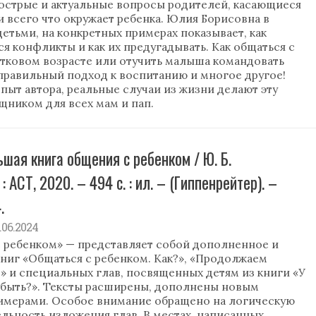
острые и актуальные вопросы родителей, касающиеся
и всего что окружает ребенка. Юлия Борисовна в
детьми, на конкретных примерах показывает, как
я конфликты и как их предугадывать. Как общаться с
тковом возрасте или отучить малыша командовать
правильный подход к воспитанию и многое другое!
ыт автора, реальные случаи из жизни делают эту
ником для всех мам и пап.
ьшая книга общения с ребенком / Ю. Б.
 АСТ, 2020. – 494 с. : ил. – (Гиппенрейтер). –
.
4.06.2024
с ребенком» — представляет собой дополненное и
ниг «Общаться с ребенком. Как?», «Продолжаем
?» и специальных глав, посвященных детям из книги «У
к быть?». Тексты расширены, дополнены новым
имерами. Особое внимание обращено на логическую
льность изложения глав. В местах, написанных