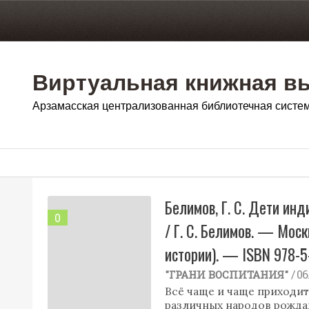
Виртуальная книжная в
Арзамасская централизованная библиотечная систе
Белимов, Г. С. Дети ин
0
/ Г. С. Белимов. — Мос
истории). — ISBN 978-5
/ 0
"ГРАНИ ВОСПИТАНИЯ"
Всё чаще и чаще приходит
различных народов рожда