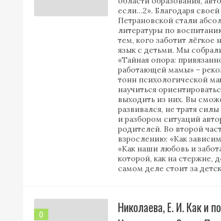
области образования, авто
если…2». Благодаря свое
Петрановской стали абсо
литературы по воспитанию
тем, кого заботит лёгкое
язык с детьми. Мы собрали
«Тайная опора: привязанно
работающей мамы» – реком
тонн психологической мак
научиться ориентироватьс
выходить из них. Вы сможе
развивался, не тратя силы
и разбором ситуаций авто
родителей. Во второй част
взрослению: «Как зависи
«Как наши любовь и забот
которой, как на стержне, 
самом деле стоит за детс
Николаева, Е. И. Как и 
0