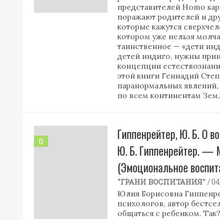
представителей Homo sapi
поражают родителей и др
которые кажутся сверхчел
котором уже нельзя молчат
таинственное — «дети инд
детей индиго, нужны при
концепции естествознания
этой книги Геннадий Сте
паранормальных явлений,
по всем континентам Зем
Гиппенрейтер, Ю. Б. О в
0
Ю. Б. Гиппенрейтер. — М
(Эмоциональное воспита
/ 0
"ГРАНИ ВОСПИТАНИЯ"
Юлия Борисовна Гиппенре
психологов, автор бестсе
общаться с ребенком. Так?