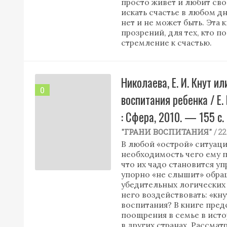
просто живет и любит свои
искать счастье в любом д
нет и не может быть. Эта 
прозрений, для тех, кто 
стремление к счастью.
Николаева, Е. И. Кнут 
0
воспитания ребенка / Е.
: Сфера, 2010. — 155 с
/ 2
"ГРАНИ ВОСПИТАНИЯ"
В любой «острой» ситуаци
необходимость чего ему п
что их чадо становится у
упорно «не слышит» обращ
убедительных логических 
него воздействовать: «кн
воспитания? В книге пред
поощрения в семье в исто
в других странах. Рассма