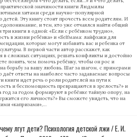
р бестселлеров «Что делать, если…» и «Что делать,
й практической значимости книги Людмилы
лютными хитами среди научно-популярной
 детей. Эту книгу стоит прочесть всем родителям. И
 недопонимание, и тем, кто уже отчаялся найти общий
 три книги в одной: «Если с ребёнком трудно»,
сть в жизни ребёнка» и «Selfмама: лайфхаки для
ендации, которые могут избавить вас и ребенка от
улатуры. В первой части автор расскажет, как
я в сложных ситуациях, решать конфликты и достойно
те понять, чем помочь ребёнку, чтобы он рос и
 на борьбу за вашу любовь. Шаг за шагом, с примерами
р даёт ответы на наиболее часто задаваемые вопросы
и книги идет речь о роли родителей на пути к
мость и беспомощность превращаются в зрелость?» и
а год за годом формируют в ребёнке тайную опору, на
держится его личность?» Вы сможете увидеть, что на
кими «капризами»,…
почему лгут дети? Психология детской лжи / Е. И.