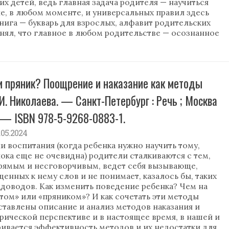
х детей, ведь главная задача родителя — научиться
не, в любом моменте, и универсальных правил здесь
книга — букварь для взрослых, алфавит родительских
понял, что главное в любом родительстве — осознанное
или пряник? Поощрение и наказание как методы
 И. Николаева. — Санкт-Петербург : Речь ; Москва
. — ISBN 978-5-9268-0883-1.
2.05.2024
и воспитания (когда ребенка нужно научить тому,
ока еще не очевидна) родители сталкиваются с тем,
прямым и несговорчивым, ведет себя вызывающе,
енных к нему слов и не понимает, казалось бы, таких
доводов. Как изменить поведение ребенка? Чем на
утом» или «пряником»? И как сочетать эти методы
ставлены описание и анализ методов наказания и
рической перспективе и в настоящее время, в нашей и
тривается эффективность методов и их недостатки для