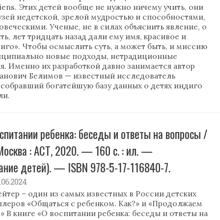
ens. Этих детей вообще не нужно ничему учить, они
узей недетской, зрелой мудростью и способностями,
овеческими. Ученые, не в силах объяснить явление, о
ь, лет тридцать назад дали ему имя, красивое и
иго». Чтобы осмыслить суть, а может быть, и миссию
нципиально новые подходы, нетрадиционные
. Именно их разработкой давно занимается автор
панович Белимов — известный исследователь
 собравший богатейшую базу данных о детях индиго
ли.
оспитании ребенка: беседы и ответы на вопросы /
осква : АСТ, 2020. — 160 с. : ил. —
ние детей). — ISBN 978-5-17-116840-7.
4.06.2024
йтер – один из самых известных в России детских
ллеров «Общаться с ребенком. Как?» и «Продолжаем
» В книге «О воспитании ребенка: беседы и ответы на