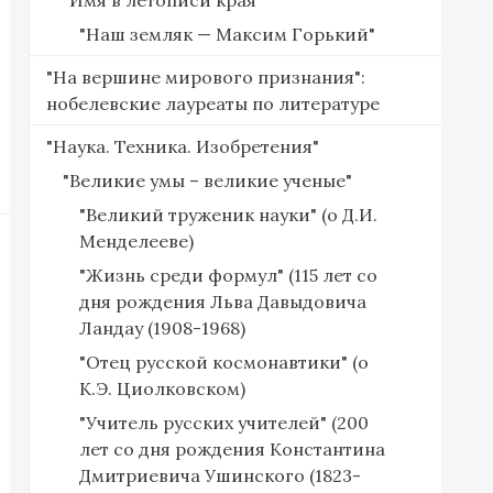
"Имя в летописи края"
"Наш земляк — Максим Горький"
"На вершине мирового признания":
нобелевские лауреаты по литературе
"Наука. Техника. Изобретения"
"Великие умы – великие ученые"
"Великий труженик науки" (о Д.И.
Менделееве)
"Жизнь среди формул" (115 лет со
дня рождения Льва Давыдовича
Ландау (1908-1968)
"Отец русской космонавтики" (о
К.Э. Циолковском)
"Учитель русских учителей" (200
лет со дня рождения Константина
Дмитриевича Ушинского (1823-