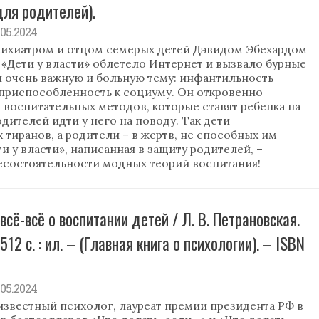
 для родителей).
9.05.2024
ихиатром и отцом семерых детей Дэвидом Эбехардом
ге «Дети у власти» облетело Интернет и вызвало бурные
л очень важную и больную тему: инфантильность
еприспособленность к социуму. Он откровенно
т воспитательных методов, которые ставят ребенка на
дителей идти у него на поводу. Так дети
тиранов, а родители – в жертв, не способных им
и у власти», написанная в защиту родителей, –
есостоятельности модных теорий воспитания!
-всё-всё о воспитании детей / Л. В. Петрановская.
512 с. : ил. – (Главная книга о психологии). – ISBN
9.05.2024
известный психолог, лауреат премии президента РФ в