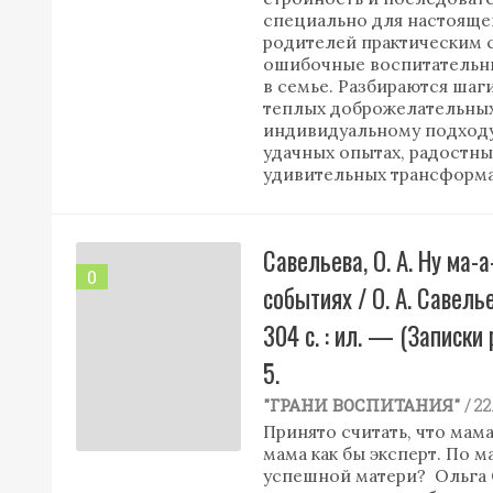
специально для настояще
родителей практическим 
ошибочные воспитательн
в семье. Разбираются ша
теплых доброжелательны
индивидуальному подходу 
удачных опытах, радостн
удивительных трансформа
Савельева, О. А. Ну ма-
0
событиях / О. А. Савель
304 с. : ил. — (Записк
5.
/ 2
"ГРАНИ ВОСПИТАНИЯ"
Принято считать, что мама
мама как бы эксперт. По 
успешной матери? Ольга С