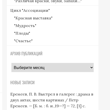
"Различая краски, звуки, запахи…"
Цикл "Ассоциации"
"Красная выставка"
"Мудрость"
"Плоды"
"Счастье"
АРХИВ ПУБЛИКАЦИЙ
архив
публикаций
НОВЫЕ ЗАПИСИ
Еремеев, П. В. Выстрел в галерее : драма в
двух актах, шести картинах / Петр
Еремеев. — [Б. м. : б. и.,19—?] — 72, [1] с.