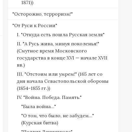
1871))
"Осторожно, терроризм!"
"От Руси к России"
I. "Откуда есть пошла Русская земля"
II. "А Русь жива, минуя поколенья!"
(Смутное время Московского
государства в конце XVI — начале XVII
вв.)
III. "Отстоим или умрем!" (165 лет со
дня начала Севастопольской обороны
(1854-1855 гг.))
IV. "Война. Победа. Память."
"Была война…"
"О том, что было, не забудем…"
(Курская битва)
"Подвиг Ленинграда"