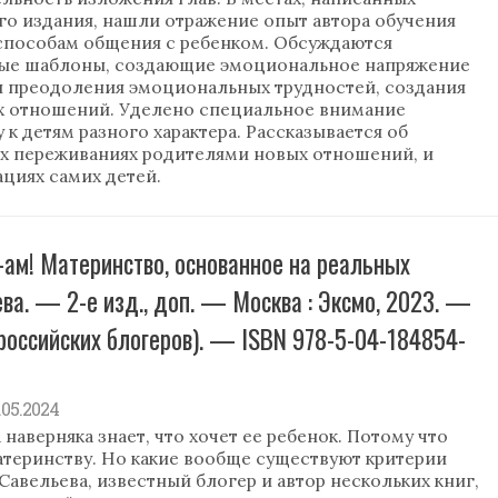
го издания, нашли отражение опыт автора обучения
способам общения с ребенком. Обсуждаются
ые шаблоны, создающие эмоциональное напряжение
ги преодоления эмоциональных трудностей, создания
х отношений. Уделено специальное внимание
к детям разного характера. Рассказывается об
ых переживаниях родителями новых отношений, и
циях самих детей.
а-ам! Материнство, основанное на реальных
ева. — 2-е изд., доп. — Москва : Эксмо, 2023. —
и российских блогеров). — ISBN 978-5-04-184854-
2.05.2024
 наверняка знает, что хочет ее ребенок. Потому что
материнству. Но какие вообще существуют критерии
авельева, известный блогер и автор нескольких книг,