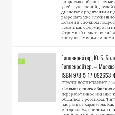
вопросы» собраны самые 
учебы, увлечений, друзей 
диалогах с родителями и 
разрешать уже случившиес
детьми в сложном подрос
всеми, как сформировать 
Огромный практический оп
книгу незаменимым помощ
Гиппенрейтер, Ю. Б. Бол
0
Гиппенрейтер. – Москва :
ISBN 978-5-17-092653-4
/ 0
"ГРАНИ ВОСПИТАНИЯ"
«Большая книга общения 
переработанное издание к
общаться с ребенком. Так
нас разные характеры. Ка
материалом, и новыми пр
стройность и последовате