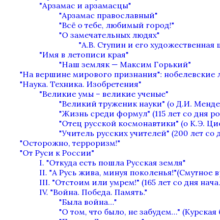
"Арзамас и арзамасцы"
"Арзамас православный"
"Всё о тебе, любимый город!"
"О замечательных людях"
"А.В. Ступин и его художественная
"Имя в летописи края"
"Наш земляк — Максим Горький"
"На вершине мирового признания": нобелевские 
"Наука. Техника. Изобретения"
"Великие умы – великие ученые"
"Великий труженик науки" (о Д.И. Менде
"Жизнь среди формул" (115 лет со дня 
"Отец русской космонавтики" (о К.Э. Ц
"Учитель русских учителей" (200 лет с
"Осторожно, терроризм!"
"От Руси к России"
I. "Откуда есть пошла Русская земля"
II. "А Русь жива, минуя поколенья!"(Смутное 
III. "Отстоим или умрем!" (165 лет со дня нач
IV. "Война. Победа. Память."
"Была война…"
"О том, что было, не забудем…" (Курская 