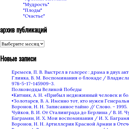
"Мудрость"
"Плоды"
"Счастье"
архив публикаций
архив
публикаций
Новые записи
Еремеев, П. В. Выстрел в галерее : драма в двух актах
Глинка, В. М. Воспоминания о блокаде / Владислав
978-5-17-145909-3.
Полководцы Великой Победы
•Китник, А. Н. «Прибыл недюжинный человек и бол
•Золотарев, В. А. Именно тот, кто нужен Генеральн
Воронов, Н. Н. Записанное тайно // Слово. – 1995. —
Чуйков, В. И. От Сталинграда до Берлина / В. И. Чу
Баграмян, И. Х. Мои воспоминания / И. Х. Баграмян.
Воронов, Н. Н. Артиллерия Красной Армии в Отечес