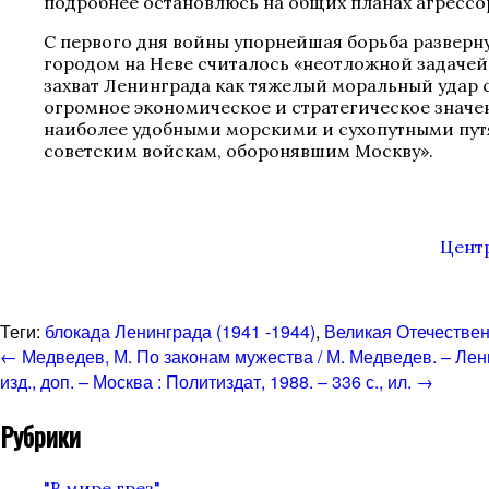
подробнее остановлюсь на общих планах агрессо
С первого дня войны упорнейшая борьба разверн
городом на Неве считалось «неотложной задаче
захват Ленинграда как тяжелый моральный удар с
огромное экономическое и стратегическое значе
наиболее удобными морскими и сухопутными путя
советским войскам, оборонявшим Москву».
Центр
Теги:
блокада Ленинграда (1941 -1944)
,
Великая Отечествен
←
Медведев, М. По законам мужества / М. Медведев. – Ленин
изд., доп. – Москва : Политиздат, 1988. – 336 с., ил.
→
Рубрики
"В мире грез"