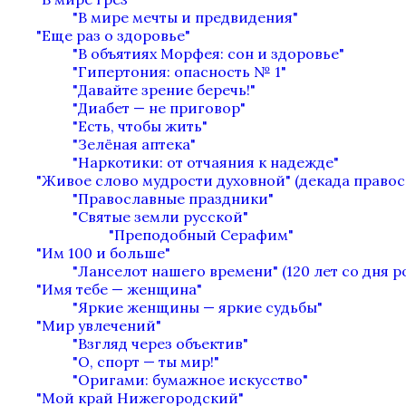
"В мире мечты и предвидения"
"Еще раз о здоровье"
"В объятиях Морфея: сон и здоровье"
"Гипертония: опасность № 1"
"Давайте зрение беречь!"
"Диабет — не приговор"
"Есть, чтобы жить"
"Зелёная аптека"
"Наркотики: от отчаяния к надежде"
"Живое слово мудрости духовной" (декада право
"Православные праздники"
"Святые земли русской"
"Преподобный Серафим"
"Им 100 и больше"
"Ланселот нашего времени" (120 лет со дня 
"Имя тебе — женщина"
"Яркие женщины — яркие судьбы"
"Мир увлечений"
"Взгляд через объектив"
"О, спорт — ты мир!"
"Оригами: бумажное искусство"
"Мой край Нижегородский"