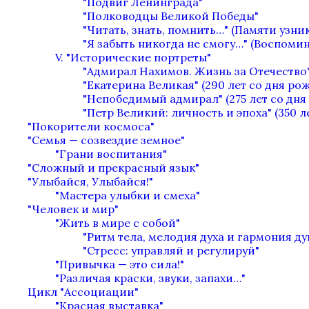
"Подвиг Ленинграда"
"Полководцы Великой Победы"
"Читать, знать, помнить…" (Памяти узн
"Я забыть никогда не смогу…" (Воспоми
V. "Исторические портреты"
"Адмирал Нахимов. Жизнь за Отечество"
"Екатерина Великая" (290 лет со дня ро
"Непобедимый адмирал" (275 лет со дня
"Петр Великий: личность и эпоха" (350 л
"Покорители космоса"
"Семья — созвездие земное"
"Грани воспитания"
"Сложный и прекрасный язык"
"Улыбайся, Улыбайся!"
"Мастера улыбки и смеха"
"Человек и мир"
"Жить в мире с собой"
"Ритм тела, мелодия духа и гармония д
"Стресс: управляй и регулируй"
"Привычка — это сила!"
"Различая краски, звуки, запахи…"
Цикл "Ассоциации"
"Красная выставка"