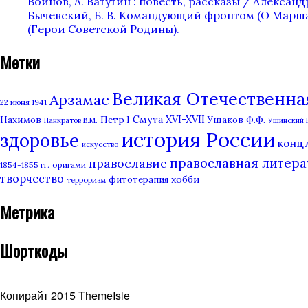
Воинов, А. Ватутин : повесть, рассказы / Александр 
Бычевский, Б. В. Командующий фронтом (О Маршале С
(Герои Советской Родины).
Метки
Великая Отечественная 
Арзамас
22 июня 1941
Нахимов
Смута XVI-XVII
Ушаков Ф.Ф.
Петр I
Панкратов В.М.
Ушинский 
история России
здоровье
конц
искусство
православная литера
православие
1854-1855 гг.
оригами
творчество
хобби
фитотерапия
терроризм
Метрика
Шорткоды
Копирайт 2015 ThemeIsle