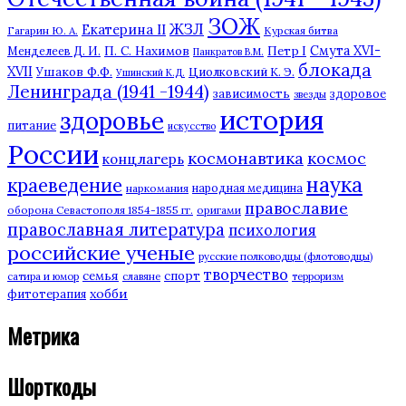
ЗОЖ
ЖЗЛ
Екатерина II
Гагарин Ю. А.
Курская битва
П. С. Нахимов
Смута XVI-
Петр I
Менделеев Д. И.
Панкратов В.М.
блокада
XVII
Ушаков Ф.Ф.
Циолковский К. Э.
Ушинский К.Д.
Ленинграда (1941 -1944)
зависимость
здоровое
звезды
история
здоровье
питание
искусство
России
космонавтика
космос
концлагерь
наука
краеведение
наркомания
народная медицина
православие
оборона Севастополя 1854-1855 гг.
оригами
православная литература
психология
российские ученые
русские полководцы (флотоводцы)
творчество
семья
спорт
сатира и юмор
славяне
терроризм
хобби
фитотерапия
Метрика
Шорткоды