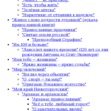
"Есть, чтобы жить"
"Зелёная аптека"
"Наркотики: от отчаяния к надежде"
"Живое слово мудрости духовной" (декада
православной книги)
"Православные праздники"
"Святые земли русской"
"Преподобный Серафим"
"Им 100 и больше"
"Ланселот нашего времени" (120 лет со дня
рождения Антуана де Сент-Экзюпери)
"Имя тебе — женщина"
"Яркие женщины — яркие судьбы"
"Мир увлечений"
"Взгляд через объектив"
"О, спорт — ты мир!"
"Оригами: бумажное искусство"
"Мой край Нижегородский"
"Арзамас и арзамасцы"
"Арзамас православный"
"Всё о тебе, любимый город!"
"О замечательных людях"