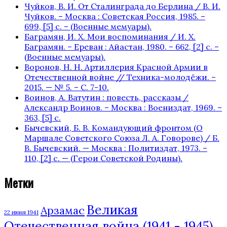
Чуйков, В. И. От Сталинграда до Берлина / В. И.
Чуйков. – Москва : Советская Россия, 1985. –
699, [5] с. – (Военные мемуары).
Баграмян, И. Х. Мои воспоминания / И. Х.
Баграмян. – Ереван : Айастан, 1980. – 662, [2] c. –
(Военные мемуары).
Воронов, Н. Н. Артиллерия Красной Армии в
Отечественной войне // Техника-молодёжи. –
2015. — № 5. – С. 7-10.
Воинов, А. Ватутин : повесть, рассказы /
Александр Воинов. – Москва : Воениздат, 1969. –
363, [5] с.
Бычевский, Б. В. Командующий фронтом (О
Маршале Советского Союза Л. А. Говорове) / Б.
В. Бычевский. — Москва : Политиздат, 1973. –
110, [2] с. — (Герои Советской Родины).
Метки
Великая
Арзамас
22 июня 1941
Отечественная война (1941 - 1945)