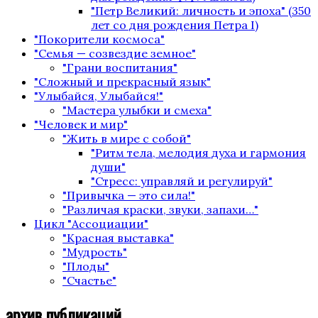
"Петр Великий: личность и эпоха" (350
лет со дня рождения Петра I)
"Покорители космоса"
"Семья — созвездие земное"
"Грани воспитания"
"Сложный и прекрасный язык"
"Улыбайся, Улыбайся!"
"Мастера улыбки и смеха"
"Человек и мир"
"Жить в мире с собой"
"Ритм тела, мелодия духа и гармония
души"
"Стресс: управляй и регулируй"
"Привычка — это сила!"
"Различая краски, звуки, запахи…"
Цикл "Ассоциации"
"Красная выставка"
"Мудрость"
"Плоды"
"Счастье"
архив публикаций