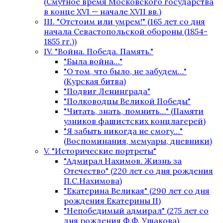
(Смутное время Московского государства
в конце XVI — начале XVII вв.)
III. "Отстоим или умрем!" (165 лет со дня
начала Севастопольской обороны (1854-
1855 гг.))
IV. "Война. Победа. Память."
"Была война…"
"О том, что было, не забудем…"
(Курская битва)
"Подвиг Ленинграда"
"Полководцы Великой Победы"
"Читать, знать, помнить…" (Памяти
узников фашистских концлагерей)
"Я забыть никогда не смогу…"
(Воспоминания, мемуары, дневники)
V. "Исторические портреты"
"Адмирал Нахимов. Жизнь за
Отечество" (220 лет со дня рождения
П.С.Нахимова)
"Екатерина Великая" (290 лет со дня
рождения Екатерины II)
"Непобедимый адмирал" (275 лет со
дня рождения Ф.Ф. Ушакова)