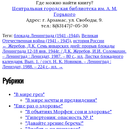
Где можно найти книгу?
Центральная городская библиотека им. А. М.
Горького
Адрес: г. Арзамас, ул. Свободы, 9.
тел.: 8(83147)7-05-30
Теги:
блокада Ленинграда (1941 -1944)
,
Великая
Отечественная война (1941 - 1945)
,
история России
←
Жеребов, Д.К. Семь январских дней: прорыв блокады
Ленинграда 12-18 янв. 1944г. / Д.К. Жеребов, И.И. Соломахин.
– Ленинград : Лениздат, 1987. – 80 с., ил.
Листки блокадного
календаря. Вып. 1. / сост. Н. К. Новиков. – Ленинград :
Лениздат, 1988. – 224 с., ил.
→
Рубрики
"В мире грез"
"В мире мечты и предвидения"
"Еще раз о здоровье"
"В объятиях Морфея: сон и здоровье"
"Гипертония: опасность № 1"
"Давайте зрение беречь!"
"Диабет — не приговор"