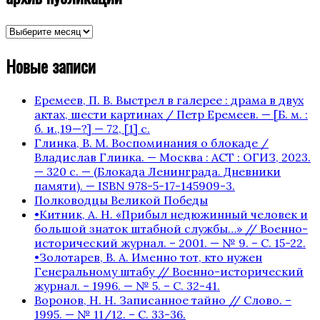
архив
публикаций
Новые записи
Еремеев, П. В. Выстрел в галерее : драма в двух
актах, шести картинах / Петр Еремеев. — [Б. м. :
б. и.,19—?] — 72, [1] с.
Глинка, В. М. Воспоминания о блокаде /
Владислав Глинка. — Москва : АСТ : ОГИЗ, 2023.
— 320 с. — (Блокада Ленинграда. Дневники
памяти). — ISBN 978-5-17-145909-3.
Полководцы Великой Победы
•Китник, А. Н. «Прибыл недюжинный человек и
большой знаток штабной службы…» // Военно-
исторический журнал. – 2001. — № 9. – С. 15-22.
•Золотарев, В. А. Именно тот, кто нужен
Генеральному штабу // Военно-исторический
журнал. – 1996. — № 5. – С. 32-41.
Воронов, Н. Н. Записанное тайно // Слово. –
1995. — № 11/12. – С. 33-36.