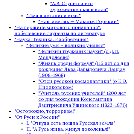
"А.В. Ступин и его
художественная школа"
"Имя в летописи края"
"Наш земляк — Максим Горький"
"На вершине мирового признания":
нобелевские лауреаты по литературе
"Наука. Техника. Изобретения"
"Великие умы – великие ученые"
"Великий труженик науки" (о Д.И.
Менделееве)
"Жизнь среди формул" (115 лет со дня
рождения Льва Давыдовича Ландау
(1908-1968)
"Отец русской космонавтики" (о К.Э.
Циолковском)
"Учитель русских учителей" (200 лет
со дня рождения Константина
Дмитриевича Ушинского (1823-1871))
"Осторожно, терроризм!"
"От Руси к России"
I. "Откуда есть пошла Русская земля"
II. "А Русь жива, минуя поколенья!"