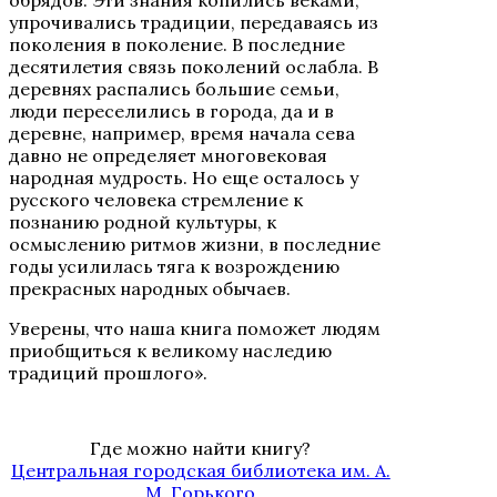
обрядов. Эти знания копились веками,
упрочивались традиции, передаваясь из
поколения в поколение. В последние
десятилетия связь поколений ослабла. В
деревнях распались большие семьи,
люди переселились в города, да и в
деревне, например, время начала сева
давно не определяет многовековая
народная мудрость. Но еще осталось у
русского человека стремление к
познанию родной культуры, к
осмыслению ритмов жизни, в последние
годы усилилась тяга к возрождению
прекрасных народных обычаев.
Уверены, что наша книга поможет людям
приобщиться к великому наследию
традиций прошлого».
Где можно найти книгу?
Центральная городская библиотека им. А.
М. Горького