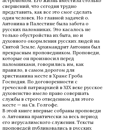
астрономом. Его жизнь вместила столько
свершений, что сегодня трудно
представить, как все это смог сделать
один человек. Но главной задачей о.
Антонина в Палестине была забота о
русских паломниках. Это касалось не
только обустройства их быта, но и
духовного окормления русских людей на
Святой Земле. Архимандрит Антонин был
прекрасным проповедником. Проповеди,
которые он произносил перед
паломниками, говорились им, как
правило, в самом дорогом для
христианина месте в Храме Гроба
Господня. По договоренности с
греческой патриархией в XIX веке русское
духовенство имело право совершать
службы в строго отведенном для этого
месте — на Св. Голгофе.
В этой книге впервые собраны проповеди
о. Антонина практически за весь период
его иерусалимского служения. Тексты
проповедей публиковались в русских