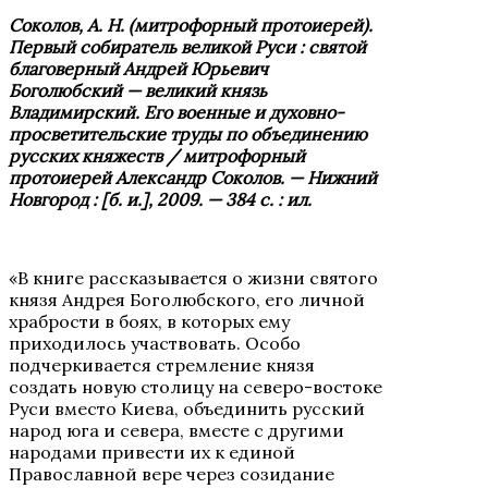
Соколов, А. Н. (митрофорный протоиерей).
Первый собиратель великой Руси : святой
благоверный Андрей Юрьевич
Боголюбский — великий князь
Владимирский. Его военные и духовно-
просветительские труды по объединению
русских княжеств / митрофорный
протоиерей Александр Соколов. — Нижний
Новгород : [б. и.], 2009. — 384 с. : ил.
«В книге рассказывается о жизни святого
князя Андрея Боголюбского, его личной
храбрости в боях, в которых ему
приходилось участвовать. Особо
подчеркивается стремление князя
создать новую столицу на северо-востоке
Руси вместо Киева, объединить русский
народ юга и севера, вместе с другими
народами привести их к единой
Православной вере через созидание