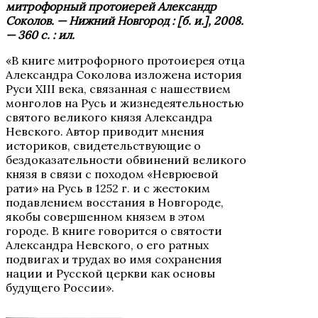
митрофорный протоиерей Александр
Соколов. — Нижний Новгород : [б. и.], 2008.
— 360 с. : ил.
«В книге митрофорного протоиерея отца
Александра Соколова изложена история
Руси XIII века, связанная с нашествием
монголов на Русь и жизнедеятельностью
святого великого князя Александра
Невского. Автор приводит мнения
историков, свидетельствующие о
бездоказательности обвинений великого
князя в связи с походом «Неврюевой
рати» на Русь в 1252 г. и с жестоким
подавлением восстания в Новгороде,
якобы совершенном князем в этом
городе. В книге говорится о святости
Александра Невского, о его ратных
подвигах и трудах во имя сохранения
нации и Русской церкви как основы
будущего России».