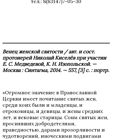
тел.: 8(83147)7-05-30
Венец женской святости / авт. и сост.
протоиерей Николай Киселёв при участии
Е. С. Медведевой, К. Н. Изопольской. —
Москва : Синтагма, 2014. — 557, [3] с. : портр.
«Огромное значение в Православной
Церкви имеет почитание святых жен,
среди коих были и младенцы, и
отроковицы, и девицы, и жены средних
лет, и вековые старицы. Сонм святых жен,
просиявших добродетелями,
праведностью, дарами прозорливости и
чудотворений, иноческими подвигами