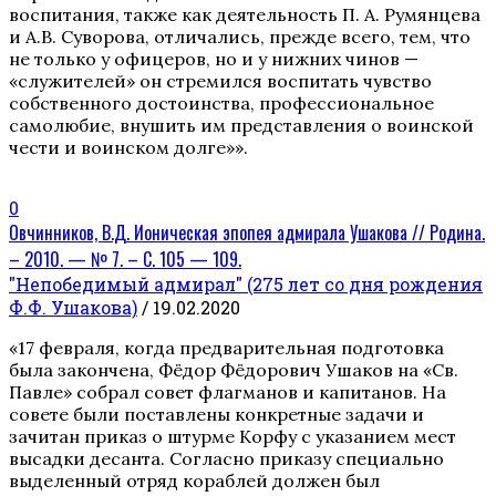
воспитания, также как деятельность П. А. Румянцева
и А.В. Суворова, отличались, прежде всего, тем, что
не только у офицеров, но и у нижних чинов —
«служителей» он стремился воспитать чувство
собственного достоинства, профессиональное
самолюбие, внушить им представления о воинской
чести и воинском долге»».
0
Овчинников, В.Д. Ионическая эпопея адмирала Ушакова // Родина.
– 2010. — № 7. – С. 105 — 109.
"Непобедимый адмирал" (275 лет со дня рождения
Ф.Ф. Ушакова)
/ 19.02.2020
«17 февраля, когда предварительная подготовка
была закончена, Фёдор Фёдорович Ушаков на «Св.
Павле» собрал совет флагманов и капитанов. На
совете были поставлены конкретные задачи и
зачитан приказ о штурме Корфу с указанием мест
высадки десанта. Согласно приказу специально
выделенный отряд кораблей должен был