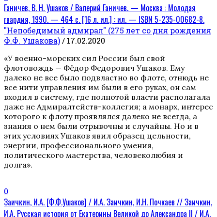
Ганичев, В. Н. Ушаков / Валерий Ганичев. — Москва : Молодая
гвардия, 1990. — 464 с. [16 л. ил.] : ил. — ISBN 5-235-00682-8.
"Непобедимый адмирал" (275 лет со дня рождения
Ф.Ф. Ушакова)
/ 17.02.2020
«У военно-морских сил России был свой
флотовождь — Фёдор Федорович Ушаков. Ему
далеко не все было подвластно во флоте, отнюдь не
все нити управления им были в его руках, он сам
входил в систему, где полнотой власти располагала
даже не Адмиралтейств-коллегия; а монарх, интерес
которого к флоту проявлялся далеко не всегда, а
знания о нем были отрывочны и случайны. Но и в
этих условиях Ушаков явил образец цельности,
энергии, профессионального умения,
политического мастерства, человеколюбия и
долга».
0
Заичкин, И.А. [Ф.Ф.Ушаков] / И.А. Заичкин, И.Н. Почкаев // Заичкин,
И.А. Русская история от Екатерины Великой до Александра II / И.А.