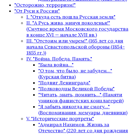
"Осторожно, терроризм!"
"От Руси к России"
I. "Откуда есть пошла Русская земля"
II. "А Русь жива, минуя поколенья!"
(Смутное время Московского государства
в конце XVI — начале XVII вв.)
III. "Отстоим или умрем!" (165 лет со дня
начала Севастопольской обороны (1854-
1855 гг.))
IV. "Война. Победа. Память."
"Была война…"
"О том, что было, не забудем…"
(Курская битва)
"Подвиг Ленинграда"
"Полководцы Великой Победы"
"Читать, знать, помнить…" (Памяти
узников фашистских концлагерей)
"Я забыть никогда не смогу…"
(Воспоминания, мемуары, дневники)
V. "Исторические портреты"
"Адмирал Нахимов. Жизнь за
Отечество" (220 лет со дня рождения