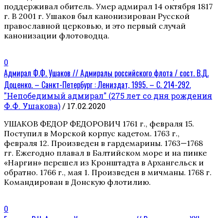
поддерживал обитель. Умер адмирал 14 октября 1817
г. В 2001 г. Ушаков был канонизирован Русской
православной церковью, и это первый случай
канонизации флотоводца.
0
Адмирал Ф.Ф. Ушаков // Адмиралы российского флота / сост. В.Д.
Доценко. – Санкт-Петербург : Лениздат, 1995. – С. 214-292.
"Непобедимый адмирал" (275 лет со дня рождения
Ф.Ф. Ушакова)
/ 17.02.2020
УШАКОВ ФЕДОР ФЕДОРОВИЧ 1761 г., февраля 15.
Поступил в Морской корпус кадетом. 1763 г.,
февраля 12. Произведен в гардемарины. 1763—1768
гг. Ежегодно плавал в Балтийском море и на пинке
«Наргин» перешел из Кронштадта в Архан­гельск и
обратно. 1766 г., мая 1. Произведен в мичманы. 1768 г.
Командирован в Донскую флотилию.
0