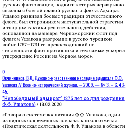
русских флотоводцев, подвиги которых неразрывно
связаны с боевой славой русского флота. Адмирал
Ушаков развивал боевые традиции отечественного
флота, был сторонником наступательной стратегии
и творцом тактики решительного, действия,
основанной на маневре. Черноморский флот под
флагом Ушакова разгромил в русско-турецкой
войне 1787—1791 гг. превосходивший по
численности флот противника и тем самым ускорил
утверждение России на Черном море».
0
Овчинников, В.Д. Духовно-нравственное наследие адмирала Ф.Ф.
Ушакова // Военно-исторический журнал. – 2009. — № 3. – С. 43-
45.
"Непобедимый адмирал" (275 лет со дня рождения
Ф.Ф. Ушакова)
/ 18.02.2020
«Говоря о системе воспитания Ф.Ф. Ушакова, один
из видных современных военачальников отмечал:
«Практическая деятельность Ф.Ф. Ушакова в области