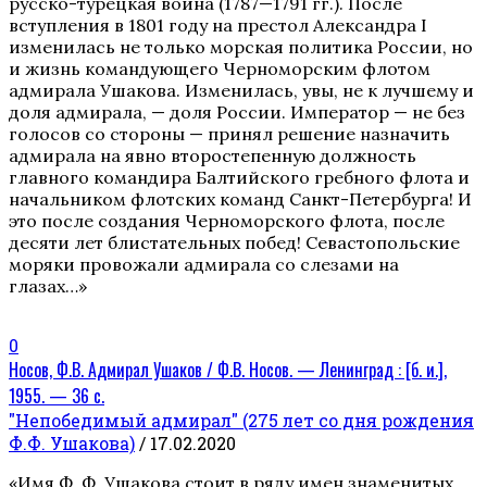
русско-турецкая война (1787—1791 гг.). После
вступления в 1801 году на престол Александра I
изменилась не только морская политика России, но
и жизнь командующего Черноморским флотом
адмирала Ушакова. Изменилась, увы, не к лучшему и
доля адмирала, — доля России. Император — не без
голосов со стороны — принял решение назначить
адмирала на явно второстепенную должность
главного командира Балтийского гребного флота и
начальником флотских команд Санкт-Петербурга! И
это после создания Черноморского флота, после
десяти лет блистательных побед! Севастопольские
моряки провожали адмирала со слезами на
глазах…»
0
Носов, Ф.В. Адмирал Ушаков / Ф.В. Носов. — Ленинград : [б. и.],
1955. — 36 с.
"Непобедимый адмирал" (275 лет со дня рождения
Ф.Ф. Ушакова)
/ 17.02.2020
«Имя Ф. Ф. Ушакова стоит в ряду имен знаменитых