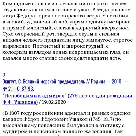
Командные слова и заглушавший их грохот пушек
отдавались звоном в голове и ушах. Всегда розовое
лицо Федора горело от морского ветра. У него был
высокий, удлиненный лоб, упрямо сдвинутые брови
и прямой мясистый, слегка вздернутый кверху нос.
Сухо очерченный рот, твердые скулы и сильная
нижняя челюсть придавали лицу замкнутое, строгое
выражение. Плечистый и широкогрудый, с
холодным взглядом ясных непроницаемых глаз, он
казался много старше своих девятнадцати лет».
0
Экштут, С. Великий морской предводитель // Родина. – 2010. —
№ 2. – С. 87-93.
"Непобедимый адмирал" (275 лет со дня рождения
Ф.Ф. Ушакова)
/ 19.02.2020
«В 1807 году российский адмирал и разных орденов
кавалер Фёдор Фёдорович Ушаков (1745-1817) по
высочайшему повелению был уволен в отставку с
мундиром и пенсионом полного жалования. Так