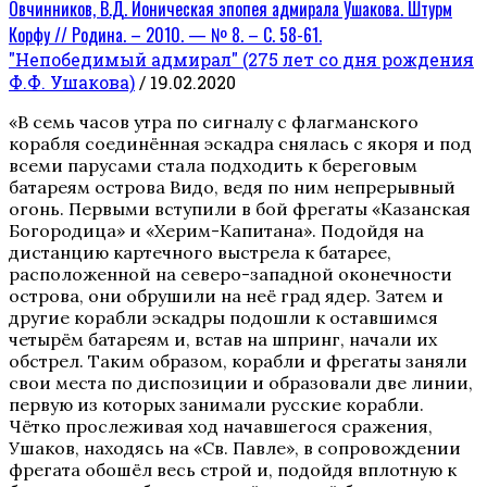
Овчинников, В.Д. Ионическая эпопея адмирала Ушакова. Штурм
Корфу // Родина. – 2010. — № 8. – С. 58-61.
"Непобедимый адмирал" (275 лет со дня рождения
Ф.Ф. Ушакова)
/ 19.02.2020
«В семь часов утра по сигналу с флагманского
корабля соединённая эскадра снялась с якоря и под
всеми парусами стала подходить к береговым
батареям острова Видо, ведя по ним непрерывный
огонь. Первыми вступили в бой фрегаты «Казанская
Богородица» и «Херим-Капитана». Подойдя на
дистанцию картечного выстрела к батарее,
расположенной на северо-западной оконечности
острова, они обрушили на неё град ядер. Затем и
другие корабли эскадры подошли к оставшимся
четырём батареям и, встав на шпринг, начали их
обстрел. Таким образом, корабли и фрегаты заняли
свои места по диспозиции и образовали две линии,
первую из которых занимали русские корабли.
Чётко прослеживая ход начавшегося сражения,
Ушаков, находясь на «Св. Павле», в сопровождении
фрегата обошёл весь строй и, подойдя вплотную к