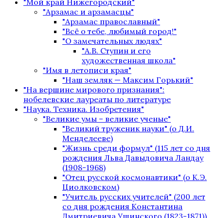
"Мой край Нижегородский"
"Арзамас и арзамасцы"
"Арзамас православный"
"Всё о тебе, любимый город!"
"О замечательных людях"
"А.В. Ступин и его
художественная школа"
"Имя в летописи края"
"Наш земляк — Максим Горький"
"На вершине мирового признания":
нобелевские лауреаты по литературе
"Наука. Техника. Изобретения"
"Великие умы – великие ученые"
"Великий труженик науки" (о Д.И.
Менделееве)
"Жизнь среди формул" (115 лет со дня
рождения Льва Давыдовича Ландау
(1908-1968)
"Отец русской космонавтики" (о К.Э.
Циолковском)
"Учитель русских учителей" (200 лет
со дня рождения Константина
Дмитриевича Ушинского (1823-1871))