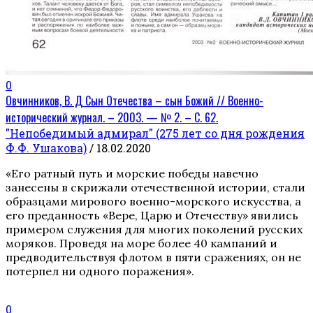
0
Овчинников, В. Д Сын Отечества – сын Божий // Военно-
исторический журнал. – 2003. — № 2. – С. 62.
"Непобедимый адмирал" (275 лет со дня рождения
Ф.Ф. Ушакова)
/ 18.02.2020
«Его ратный путь и морские победы навечно
занесены в скрижали отечественной истории, стали
образцами мирового военно-морского искусства, а
его преданность «Вере, Царю и Отечеству» явились
примером служения для многих поколений русских
моряков. Проведя на море более 40 кампаний и
предводительствуя флотом в пяти сражениях, он не
потерпел ни одного поражения».
0