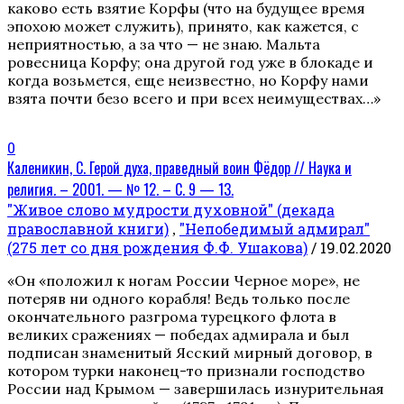
каково есть взятие Корфы (что на будущее время
эпохою может служить), принято, как кажется, с
неприятностью, а за что — не знаю. Мальта
ровесница Корфу; она другой год уже в блокаде и
когда возьмется, еще неизвестно, но Корфу нами
взята почти безо всего и при всех неимуществах…»
0
Каленикин, С. Герой духа, праведный воин Фёдор // Наука и
религия. – 2001. — № 12. – С. 9 — 13.
"Живое слово мудрости духовной" (декада
православной книги)
"Непобедимый адмирал"
,
(275 лет со дня рождения Ф.Ф. Ушакова)
/ 19.02.2020
«Он «положил к ногам России Черное море», не
потеряв ни одного корабля! Ведь только после
окончательного разгрома турецкого флота в
великих сражениях — победах адмирала и был
подписан знаменитый Ясский мирный договор, в
котором турки наконец-то признали господство
России над Крымом — завершилась изнурительная