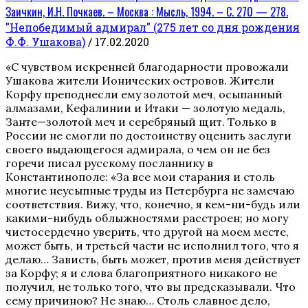
Заичкин, И.Н. Почкаев. – Москва : Мысль, 1994. – С. 270 — 278.
"Непобедимый адмирал" (275 лет со дня рождения
Ф.Ф. Ушакова)
/ 17.02.2020
«С чувством искренней благодарности провожали
Ушакова жители Ионических островов. Жители
Корфу преподнесли ему золотой меч, осыпанный
алмазами, Кефалинии и Итаки — золотую медаль,
Занте—золотой меч и серебряный щит. Только в
России не смогли по достоинству оценить заслуги
своего выдающегося адмирала, о чем он не без
горечи писал русскому посланнику в
Константинополе: «За все мои старания и столь
многие неусыпные труды из Петербурга не замечаю
соответствия. Вижу, что, конечно, я кем-ни-будь или
какими-нибудь облыжностями расстроен; но могу
чистосердечно уверить, что другой на моем месте,
может быть, и третьей части не исполнил того, что я
делаю… Зависть, быть может, против меня действует
за Корфу; я и слова благоприятного никакого не
получил, не только того, что вы предсказывали. Что
сему причиною? Не знаю… Столь славное дело,