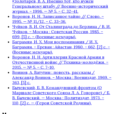
•Золотарев, В. А. Именно тот, кто нужен
Генеральному штабу // Военно-исторический
журнал. – 1996. — № 5. – С. 32-41.
Воронов, Н. Н. Записанное тайно // Слово. –
1995. — № 11/12. – С. 33-36.
Чуйков, В. И. От Сталинграда до Берлина / В. И.
Чуйков. – Москва : Советская Россия, 1985. –
699, [5] с. – (Военные мемуары).
Баграмян, И. Х. Мои воспоминания / И. Х.
Баграмян. – Ереван : Айастан, 1980. – 662, [2] c. –
(Военные мемуары).
Воронов, Н. Н. Артиллерия Красной Армии в
Отечественной войне // Техника-молодёжи. –
2015. — № 5. – С. 7-10.
Воинов, А. Ватутин : повесть, рассказы /
Александр Воинов. – Москва : Воениздат, 1969. –
363, [5] с.
Бычевский, Б. В. Командующий фронтом (О
Маршале Советского Союза Л. А. Говорове) / Б.
В. Бычевский. — Москва : Политиздат, 1973. –
110, [2] с. — (Герои Советской Родины).