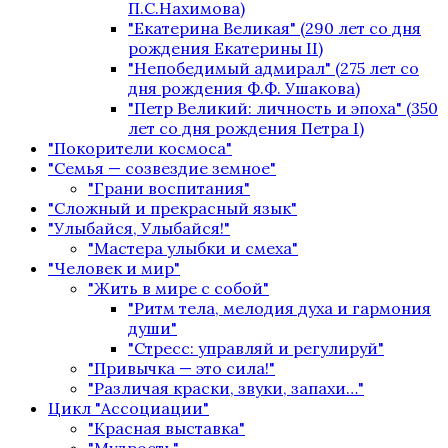
П.С.Нахимова)
"Екатерина Великая" (290 лет со дня
рождения Екатерины II)
"Непобедимый адмирал" (275 лет со
дня рождения Ф.Ф. Ушакова)
"Петр Великий: личность и эпоха" (350
лет со дня рождения Петра I)
"Покорители космоса"
"Семья — созвездие земное"
"Грани воспитания"
"Сложный и прекрасный язык"
"Улыбайся, Улыбайся!"
"Мастера улыбки и смеха"
"Человек и мир"
"Жить в мире с собой"
"Ритм тела, мелодия духа и гармония
души"
"Стресс: управляй и регулируй"
"Привычка — это сила!"
"Различая краски, звуки, запахи…"
Цикл "Ассоциации"
"Красная выставка"
"Мудрость"