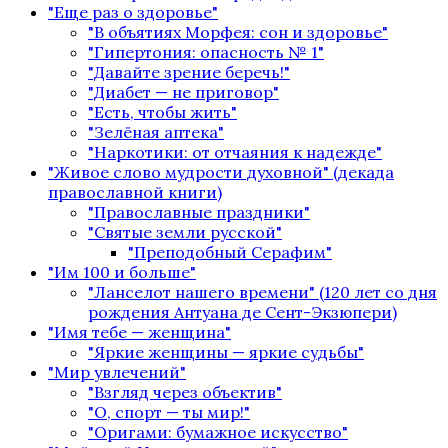
"Еще раз о здоровье"
"В объятиях Морфея: сон и здоровье"
"Гипертония: опасность № 1"
"Давайте зрение беречь!"
"Диабет — не приговор"
"Есть, чтобы жить"
"Зелёная аптека"
"Наркотики: от отчаяния к надежде"
"Живое слово мудрости духовной" (декада
православной книги)
"Православные праздники"
"Святые земли русской"
"Преподобный Серафим"
"Им 100 и больше"
"Ланселот нашего времени" (120 лет со дня
рождения Антуана де Сент-Экзюпери)
"Имя тебе — женщина"
"Яркие женщины — яркие судьбы"
"Мир увлечений"
"Взгляд через объектив"
"О, спорт — ты мир!"
"Оригами: бумажное искусство"