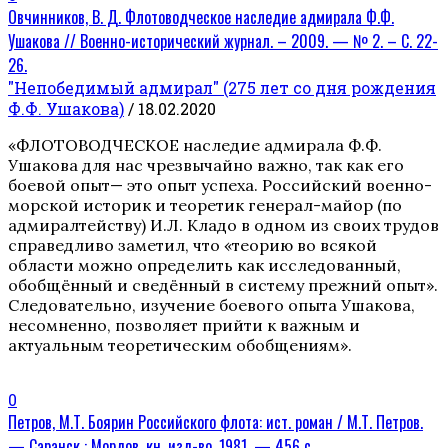
Овчинников, В. Д. Флотоводческое наследие адмирала Ф.Ф.
Ушакова // Военно-исторический журнал. – 2009. — № 2. – С. 22-
26.
"Непобедимый адмирал" (275 лет со дня рождения
Ф.Ф. Ушакова)
/ 18.02.2020
«ФЛОТОВОДЧЕСКОЕ наследие адмирала Ф.Ф.
Ушакова для нас чрезвычайно важно, так как его
боевой опыт— это опыт успеха. Российский военно-
морской историк и теоретик генерал-майор (по
адмиралтейству) И.Л. Кладо в одном из своих трудов
справедливо заметил, что «теорию во всякой
области можно определить как исследованный,
обобщённый и сведённый в систему прежний опыт».
Следовательно, изучение боевого опыта Ушакова,
несомненно, позволяет прийти к важным и
актуальным теоретическим обобщениям».
0
Петров, М.Т. Боярин Российского флота: ист. роман / М.Т. Петров.
— Саранск : Мордов. кн. изд-во, 1981. — 456 с.