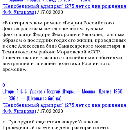
"Непобедимый адмирал" (275 лет со дня рождения
Ф.Ф. Ушакова)
/ 17.02.2020
«В историческом романе «Боярин Российского
флота» рассказывается о великом русском
флотоводце Федоре Федоровиче Ушакове, главным
образом о последних годах его жизни, проведенных
в селе Алексеевка близ Санаксарского монастыря, в
Темниковском районе Мордовской АССР.
Повествование связано с важнейшими событиями
внутренней и внешней политики России того
времени».
0
Шторм, Г. Ф.Ф. Ушаков / Георгий Шторм. — Москва : Детгиз, 1950.
— 336 с. — (Школьная биб-ка).
"Непобедимый адмирал" (275 лет со дня рождения
Ф.Ф. Ушакова)
/ 17.02.2020
«…Гул орудий еще стоял вокруг Ушакова.
Проведенный на ученье день разгорячил его.