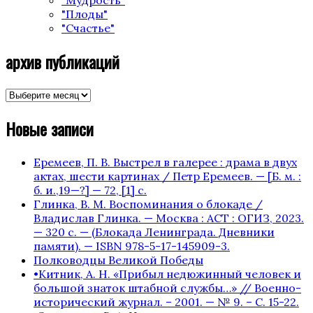
"Плоды"
"Счастье"
архив публикаций
архив
публикаций
Новые записи
Еремеев, П. В. Выстрел в галерее : драма в двух
актах, шести картинах / Петр Еремеев. — [Б. м. :
б. и.,19—?] — 72, [1] с.
Глинка, В. М. Воспоминания о блокаде /
Владислав Глинка. — Москва : АСТ : ОГИЗ, 2023.
— 320 с. — (Блокада Ленинграда. Дневники
памяти). — ISBN 978-5-17-145909-3.
Полководцы Великой Победы
•Китник, А. Н. «Прибыл недюжинный человек и
большой знаток штабной службы…» // Военно-
исторический журнал. – 2001. — № 9. – С. 15-22.