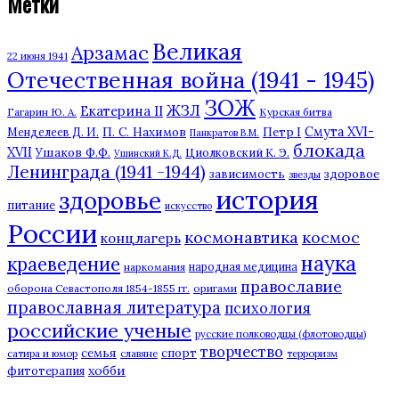
Метки
Великая
Арзамас
22 июня 1941
Отечественная война (1941 - 1945)
ЗОЖ
ЖЗЛ
Екатерина II
Гагарин Ю. А.
Курская битва
П. С. Нахимов
Смута XVI-
Петр I
Менделеев Д. И.
Панкратов В.М.
блокада
XVII
Ушаков Ф.Ф.
Циолковский К. Э.
Ушинский К.Д.
Ленинграда (1941 -1944)
зависимость
здоровое
звезды
история
здоровье
питание
искусство
России
космонавтика
космос
концлагерь
наука
краеведение
наркомания
народная медицина
православие
оборона Севастополя 1854-1855 гг.
оригами
православная литература
психология
российские ученые
русские полководцы (флотоводцы)
творчество
семья
спорт
сатира и юмор
славяне
терроризм
хобби
фитотерапия