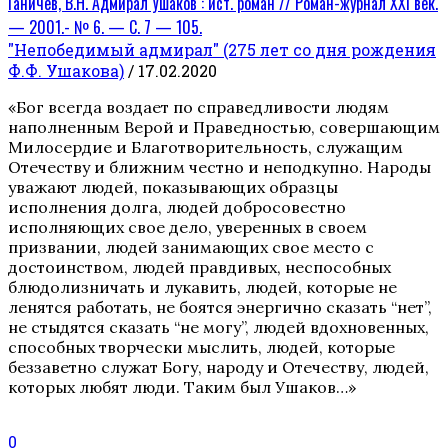
Ганичев, В.Н. Адмирал Ушаков : ист. роман // Роман-журнал XXI век.
— 2001.- № 6. — С. 7 — 105.
"Непобедимый адмирал" (275 лет со дня рождения
Ф.Ф. Ушакова)
/ 17.02.2020
«Бог всегда воздает по справедливости людям
наполненным Верой и Праведностью, совершающим
Милосердие и Благотворительность, служащим
Отечеству и ближним честно и неподкупно. Народы
уважают людей, показывающих образцы
исполнения долга, людей добросовестно
исполняющих свое дело, уверенных в своем
призвании, людей занимающих свое место с
достоинством, людей правдивых, неспособных
блюдолизничать и лукавить, людей, которые не
ленятся работать, не боятся энергично сказать “нет”,
не стыдятся сказать “не могу”, людей вдохновенных,
способных творчески мыслить, людей, которые
беззаветно служат Богу, народу и Отечеству, людей,
которых любят люди. Таким был Ушаков…»
0