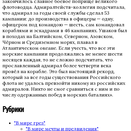
закончилось славное боевое поприще великого
флотоводца. Адмиралтейств-коллегия подсчитала,
что адмирал за годы своей службы сделал 53
кампании: до производства в офицеры — одну,
офицером под командою — шесть, сам командовал
кораблями и эскадрами в 46 кампаниях. Ушаков был
в походах на Балтийском, Северном, Азовском,
Чёрном и Средиземном морях, плавал в
Атлантическом океане. Если учесть, что все эти
морские кампании продолжались не менее шести
месяцев каждая, то не сложно подсчитать, что
прославленный адмирал более четверти века
провёл на корабле. Это был настоящий рекорд,
который за все годы существования Российского
флота не удалось превзойти никому из российских
адмиралов. Никто не смог сравниться с ним и по
числу одержанных побед в морских баталиях».
Рубрики
"В мире грез"
"В мире мечты и предвидения"