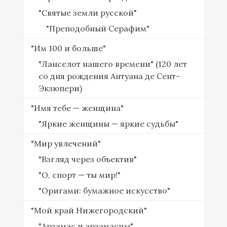
"Святые земли русской"
"Преподобный Серафим"
"Им 100 и больше"
"Ланселот нашего времени" (120 лет
со дня рождения Антуана де Сент-
Экзюпери)
"Имя тебе — женщина"
"Яркие женщины — яркие судьбы"
"Мир увлечений"
"Взгляд через объектив"
"О, спорт — ты мир!"
"Оригами: бумажное искусство"
"Мой край Нижегородский"
"Арзамас и арзамасцы"