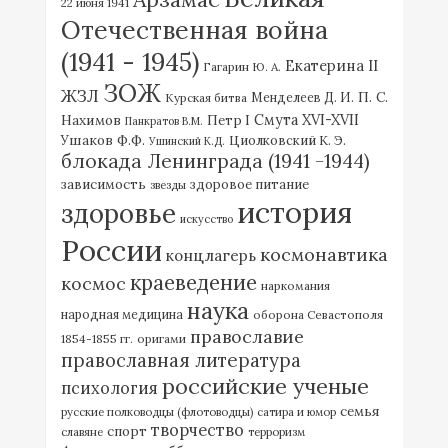
22 июня 1941
Отечественная война
(1941 - 1945)
Екатерина II
Гагарин Ю. А.
ЗОЖ
ЖЗЛ
П. С.
Курская битва
Менделеев Д. И.
Нахимов
Смута XVI-XVII
Петр I
Панкратов В.М.
Ушаков Ф.Ф.
Циолковский К. Э.
Ушинский К.Д.
блокада Ленинграда (1941 -1944)
зависимость
здоровое питание
звезды
история
здоровье
искусство
России
космонавтика
концлагерь
краеведение
космос
наркомания
наука
народная медицина
оборона Севастополя
православие
1854-1855 гг.
оригами
православная литература
российские ученые
психология
семья
русские полководцы (флотоводцы)
сатира и юмор
творчество
спорт
славяне
терроризм