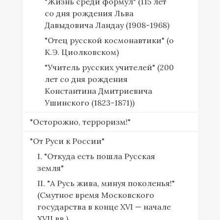
"Жизнь среди формул" (115 лет
со дня рождения Льва
Давыдовича Ландау (1908-1968)
"Отец русской космонавтики" (о
К.Э. Циолковском)
"Учитель русских учителей" (200
лет со дня рождения
Константина Дмитриевича
Ушинского (1823-1871))
"Осторожно, терроризм!"
"От Руси к России"
I. "Откуда есть пошла Русская
земля"
II. "А Русь жива, минуя поколенья!"
(Смутное время Московского
государства в конце XVI — начале
XVII вв.)