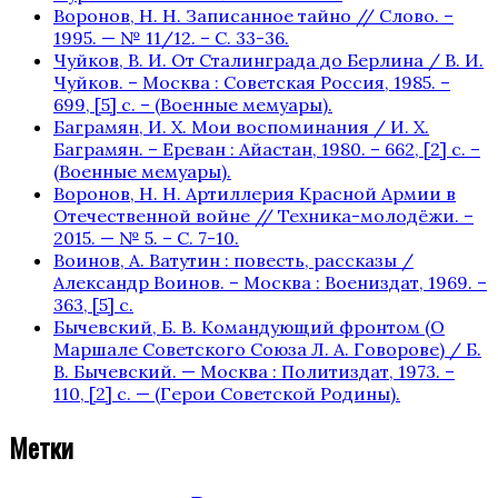
Воронов, Н. Н. Записанное тайно // Слово. –
1995. — № 11/12. – С. 33-36.
Чуйков, В. И. От Сталинграда до Берлина / В. И.
Чуйков. – Москва : Советская Россия, 1985. –
699, [5] с. – (Военные мемуары).
Баграмян, И. Х. Мои воспоминания / И. Х.
Баграмян. – Ереван : Айастан, 1980. – 662, [2] c. –
(Военные мемуары).
Воронов, Н. Н. Артиллерия Красной Армии в
Отечественной войне // Техника-молодёжи. –
2015. — № 5. – С. 7-10.
Воинов, А. Ватутин : повесть, рассказы /
Александр Воинов. – Москва : Воениздат, 1969. –
363, [5] с.
Бычевский, Б. В. Командующий фронтом (О
Маршале Советского Союза Л. А. Говорове) / Б.
В. Бычевский. — Москва : Политиздат, 1973. –
110, [2] с. — (Герои Советской Родины).
Метки