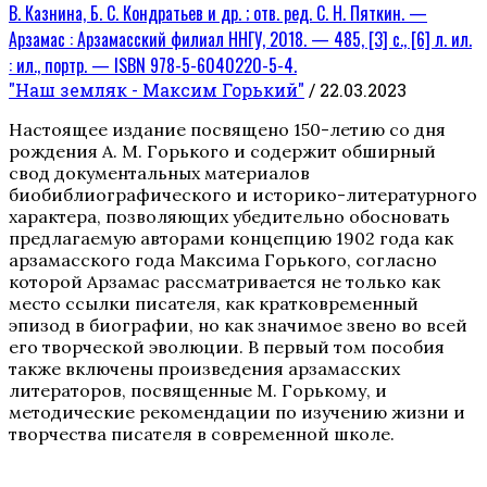
В. Казнина, Б. С. Кондратьев и др. ; отв. ред. С. Н. Пяткин. —
Арзамас : Арзамасский филиал ННГУ, 2018. — 485, [3] с., [6] л. ил.
: ил., портр. — ISBN 978-5-6040220-5-4.
"Наш земляк - Максим Горький"
/ 22.03.2023
Настоящее издание посвящено 150-летию со дня
рождения А. М. Горького и содержит обширный
свод документальных материалов
биобиблиографического и историко-литературного
характера, позволяющих убедительно обосновать
предлагаемую авторами концепцию 1902 года как
арзамасского года Максима Горького, согласно
которой Арзамас рассматривается не только как
место ссылки писателя, как кратковременный
эпизод в биографии, но как значимое звено во всей
его творческой эволюции. В первый том пособия
также включены произведения арзамасских
литераторов, посвященные М. Горькому, и
методические рекомендации по изучению жизни и
творчества писателя в современной школе.