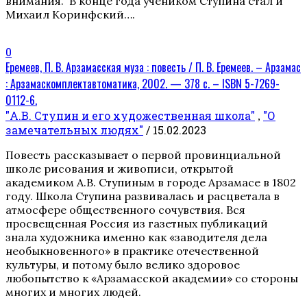
внимания. В конце года учеником Ступина стал и
Михаил Коринфский….
0
Еремеев, П. В. Арзамасская муза : повесть / П. В. Еремеев. – Арзамас
: Арзамаскомплектавтоматика, 2002. — 378 с. – ISBN 5-7269-
0112-6.
"А.В. Ступин и его художественная школа"
"О
,
замечательных людях"
/ 15.02.2023
Повесть рассказывает о первой провинциальной
школе рисования и живописи, открытой
академиком А.В. Ступиным в городе Арзамасе в 1802
году. Школа Ступина развивалась и расцветала в
атмосфере общественного сочувствия. Вся
просвещенная Россия из газетных публикаций
знала художника именно как «заводителя дела
необыкновенного» в практике отечественной
культуры, и потому было велико здоровое
любопытство к «Арзамасской академии» со стороны
многих и многих людей.