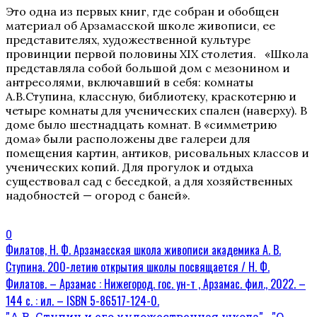
Это одна из первых книг, где собран и обобщен
материал об Арзамасской школе живописи, ее
представителях, художественной культуре
провинции первой половины XIX столетия. «Школа
представляла собой большой дом с мезонином и
антресолями, включавший в себя: комнаты
А.В.Ступина, классную, библиотеку, краскотерню и
четыре комнаты для ученических спален (наверху). В
доме было шестнадцать комнат. В «симметрию
дома» были расположены две галереи для
помещения картин, антиков, рисовальных классов и
ученических копий. Для прогулок и отдыха
существовал сад с беседкой, а для хозяйственных
надобностей — огород с баней».
0
Филатов, Н. Ф. Арзамасская школа живописи академика А. В.
Ступина. 200-летию открытия школы посвящается / Н. Ф.
Филатов. – Арзамас : Нижегород. гос. ун-т , Арзамас. фил., 2022. –
144 с. : ил. – ISBN 5-86517-124-0.
"А.В. Ступин и его художественная школа"
"О