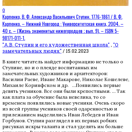
0
Карпенко, В. Ф. Александр Васильевич Ступин. 1776-1861 / В. Ф.
Карпенко. – Нижний Новгород : Университетская книга, 2004. –
40 с. – (Жизнь знаменитых нижегородцев ; вып. 9). – ISBN 5-
98171-011-1.
"А.В. Ступин и его художественная школа"
"О
,
замечательных людях"
/ 15.02.2023
В книге читатель найдет информацию не только о
Ступине, но и о плеяде воспитанных им
замечательных художников и архитекторов:
Василии Раеве, Иване Макарове, Николае Кошелеве,
Михаиле Коринфском и др. …Появились первые
девять учеников. Все они были крепостными. … Так
как плата за обучение была невелика, то со
временем появлялись новые ученики. Очень скоро
из всей группы учеников своей одаренностью и
прилежанием выделились Иван Лебедев и Иван
Горбунов. Ступин разглядел в их первых робких
рисунках искры таланта и стал уделять им больше