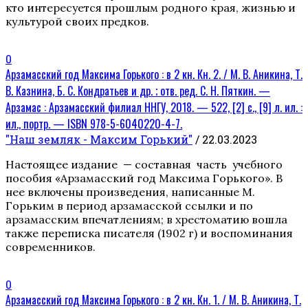
кто интересуется прошлым родного края, жизнью и
культурой своих предков.
0
Арзамасский год Максима Горького : в 2 кн. Кн. 2. / М. В. Аникина, Т.
В. Казнина, Б. С. Кондратьев и др. ; отв. ред. С. Н. Пяткин. —
Арзамас : Арзамасский филиал ННГУ, 2018. — 522, [2] с., [9] л. ил. :
ил., портр. — ISBN 978-5-6040220-4-7.
"Наш земляк - Максим Горький"
/ 22.03.2023
Настоящее издание — составная часть учебного
пособия «Арзамасский год Максима Горького». В
нее включены произведения, написанные М.
Горьким в период арзамасской ссылки и по
арзамасским впечатлениям; в хрестоматию вошла
также переписка писателя (1902 г) и воспоминания
современников.
0
Арзамасский год Максима Горького : в 2 кн. Кн. 1. / М. В. Аникина, Т.