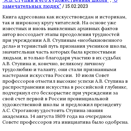
,
замечательных людях"
/ 15.02.2023
Книга адресована как искусствоведам и историкам,
так и широкому кругу читателей. На основе уже
известных и вновь выявленных архивных фактов
автор воссоздает этапы преодоления трудностей
при учреждении А.В. Ступиным «необыкновенного
дела» и тернистый путь признания учеников школы,
значительная часть которых была крепостными
людьми, и только благодаря участию в их судьбах
А.В. Ступина и, конечно, великому личному
трудолюбию и таланту, они стали признанными
мастерами искусства России. 10 июля Совет
профессоров отметил высокие успехи А.В. Ступина в
распространении искусства в российской глубинке,
подчеркнул его бескорыстие при учреждении за
свой счет первой в России провинциальной
художественной школы и предложил президенту
А.С. Строганову удостоить Ступина звания
академика. 14 августа 1809 года на очередном
Совете профессоров эта инициатива было одобрена.