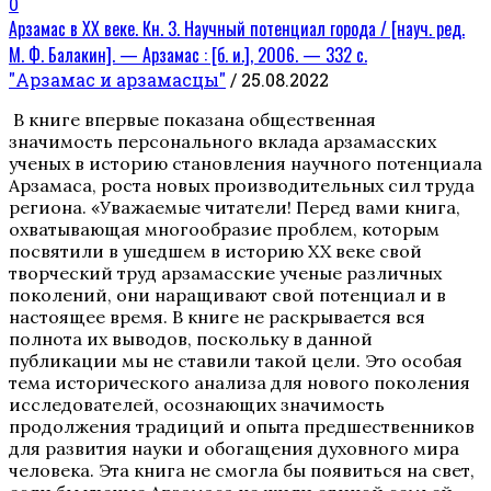
0
Арзамас в XX веке. Кн. 3. Научный потенциал города / [науч. ред.
М. Ф. Балакин]. — Арзамас : [б. и.], 2006. — 332 с.
"Арзамас и арзамасцы"
/ 25.08.2022
В книге впервые показана общественная
значимость персонального вклада арзамасских
ученых в историю становления научного потенциала
Арзамаса, роста новых производительных сил труда
региона. «Уважаемые читатели! Перед вами книга,
охватывающая многообразие проблем, которым
посвятили в ушедшем в историю XX веке свой
творческий труд арзамасские ученые различных
поколений, они наращивают свой потенциал и в
настоящее время. В книге не раскрывается вся
полнота их выводов, поскольку в данной
публикации мы не ставили такой цели. Это особая
тема исторического анализа для нового поколения
исследователей, осознающих значимость
продолжения традиций и опыта предшественников
для развития науки и обогащения духовного мира
человека. Эта книга не смогла бы появиться на свет,