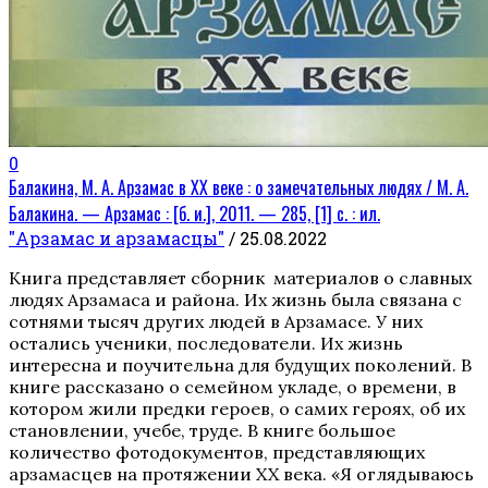
0
Балакина, М. А. Арзамас в XX веке : о замечательных людях / М. А.
Балакина. — Арзамас : [б. и.], 2011. — 285, [1] с. : ил.
"Арзамас и арзамасцы"
/ 25.08.2022
Книга представляет сборник материалов о славных
людях Арзамаса и района. Их жизнь была связана с
сотнями тысяч других людей в Арзамасе. У них
остались ученики, последователи. Их жизнь
интересна и поучительна для будущих поколений. В
книге рассказано о семейном укладе, о времени, в
котором жили предки героев, о самих героях, об их
становлении, учебе, труде. В книге большое
количество фотодокументов, представляющих
арзамасцев на протяжении XX века. «Я оглядываюсь