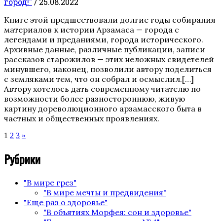
город!"
/ 25.08.2022
Книге этой предшествовали долгие годы собирания
материалов к истории Арзамаса — города с
легендами и преданиями, города исторического.
Архивные данные, различные публикации, записи
рассказов старожилов — этих неложных свидетелей
минувшего, наконец, позволили автору поделиться
с земляками тем, что он собрал и осмыслил.[…]
Автору хотелось дать современному читателю по
возможности более разностороннюю, живую
картину дореволюционного арзамасского быта в
частных и общественных проявлениях.
Пагинация
Страница
Страница
Страница
1
2
3
»
записей
Рубрики
"В мире грез"
"В мире мечты и предвидения"
"Еще раз о здоровье"
"В объятиях Морфея: сон и здоровье"