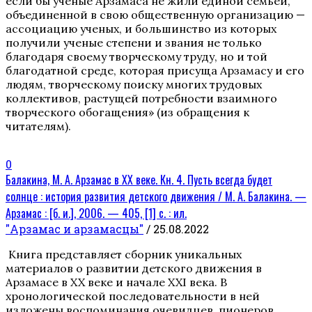
если бы ученые Арзамаса не жили единой семьей,
объединенной в свою общественную организацию —
ассоциацию ученых, и большинство из которых
получили ученые степени и звания не только
благодаря своему творческому труду, но и той
благодатной среде, которая присуща Арзамасу и его
людям, творческому поиску многих трудовых
коллективов, растущей потребности взаимного
творческого обогащения» (из обращения к
читателям).
0
Балакина, М. А. Арзамас в XX веке. Кн. 4. Пусть всегда будет
солнце : история развития детского движения / М. А. Балакина. —
Арзамас : [б. и.], 2006. — 405, [1] с. : ил.
"Арзамас и арзамасцы"
/ 25.08.2022
Книга представляет сборник уникальных
материалов о развитии детского движения в
Арзамасе в XX веке и начале XXI века. В
хронологической последовательности в ней
изложены воспоминания очевидцев, пионеров,