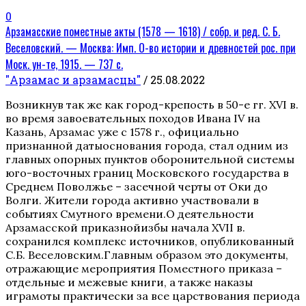
0
Арзамасские поместные акты (1578 — 1618) / собр. и ред. С. Б.
Веселовский. — Москва: Имп. О-во истории и древностей рос. при
Моск. ун-те, 1915. — 737 с.
"Арзамас и арзамасцы"
/ 25.08.2022
Возникнув так же как город-крепость в 50-е гг. XVI в.
во время завоевательных походов Ивана IV на
Казань, Арзамас уже с 1578 г., официально
признанной датыоснования города, стал одним из
главных опорных пунктов оборонительной системы
юго-восточных границ Московского государства в
Среднем Поволжье – засечной черты от Оки до
Волги. Жители города активно участвовали в
событиях Смутного времени.О деятельности
Арзамасской приказнойизбы начала XVII в.
сохранился комплекс источников, опубликованный
С.Б. Веселовским.Главным образом это документы,
отражающие мероприятия Поместного приказа –
отдельные и межевые книги, а также наказы
играмоты практически за все царствования периода