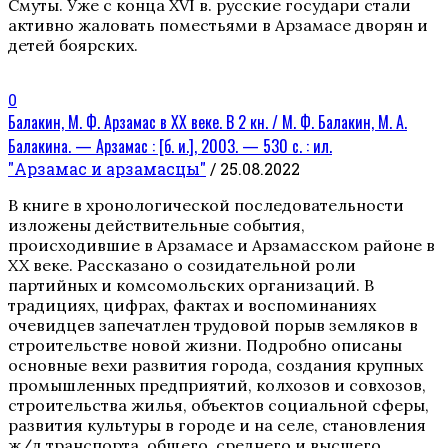
Смуты. Уже с конца XVI в. русские государи стали
активно жаловать поместьями в Арзамасе дворян и
детей боярских.
0
Балакин, М. Ф. Арзамас в XX веке. В 2 кн. / М. Ф. Балакин, М. А.
Балакина. — Арзамас : [б. и.], 2003. — 530 с. : ил.
"Арзамас и арзамасцы"
/ 25.08.2022
В книге в хронологической последовательности
изложены действительные события,
происходившие в Арзамасе и Арзамасском районе в
XX веке. Рассказано о созидательной роли
партийных и комсомольских организаций. В
традициях, цифрах, фактах и воспоминаниях
очевидцев запечатлен трудовой порыв земляков в
строительстве новой жизни. Подробно описаны
основные вехи развития города, создания крупных
промышленных предприятий, колхозов и совхозов,
строительства жилья, объектов социальной сферы,
развития культуры в городе и на селе, становления
ж/д транспорта, общего, среднего и высшего