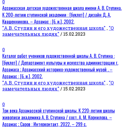
0
Арзамасская детская художественная школа имени А. В. Ступина.
К 200-летию ступинской академии : [буклет] / дизайн Д. А.
Квашенникова. – Арзамас : [б. и.], 2002.
"А.В. Ступин и его художественная школа"
"О
,
замечательных людях"
/ 15.02.2023
0
Каталог работ учеников художественной школы А. В. Ступина :
[буклет] / Департамент культуры и искусства администрации г.
Арзамаса ; Арзамасский историко-художественный музей . –
Арзамас : [б. и.], 2002.
"А.В. Ступин и его художественная школа"
"О
,
замечательных людях"
/ 15.02.2023
0
Три века Арзамасской ступинской школы. К 220-летию школы
живописи академика А. В. Ступина / сост. А. М. Корнилова. –
Арзамас ; Саров : Интерконтакт, 2022. – 299 с.