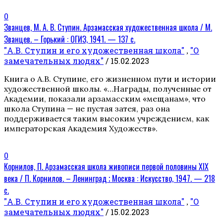
0
Званцев, М. А. В. Ступин. Арзамасская художественная школа / М.
Званцев. – Горький : ОГИЗ, 1941. — 137 с.
"А.В. Ступин и его художественная школа"
"О
,
замечательных людях"
/ 15.02.2023
Книга о А.В. Ступине, его жизненном пути и истории
художественной школы. «…Награды, полученные от
Академии, показали арзамасским «мещанам», что
школа Ступина — не пустая затея, раз она
поддерживается таким высоким учреждением, как
императорская Академия Художеств».
0
Корнилов, П. Арзамасская школа живописи первой половины XIX
века / П. Корнилов. – Ленинград ; Москва : Искусство, 1947. — 218
с.
"А.В. Ступин и его художественная школа"
"О
,
замечательных людях"
/ 15.02.2023