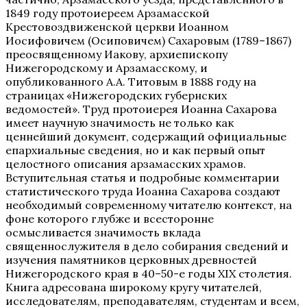
1849 году протоиереем Арзамасской
Крестовоздвиженской церкви Иоанном
Иосифовичем (Осиповичем) Сахаровым (1789–1867)
преосвященному Иакову, архиепископу
Нижегородскому и Арзамасскому, и
опубликованного А.А. Титовым в 1888 году на
страницах «Нижегородских губернских
ведомостей». Труд протоиерея Иоанна Сахарова
имеет научную значимость не только как
ценнейший документ, содержащий официальные
епархиальные сведения, но и как первый опыт
целостного описания арзамасских храмов.
Вступительная статья и подробные комментарии
статистического труда Иоанна Сахарова создают
необходимый современному читателю контекст, на
фоне которого глубже и всесторонне
осмысливается значимость вклада
священнослужителя в дело собирания сведений и
изучения памятников церковных древностей
Нижегородского края в 40–50-е годы XIX столетия.
Книга адресована широкому кругу читателей,
исследователям, преподавателям, студентам и всем,