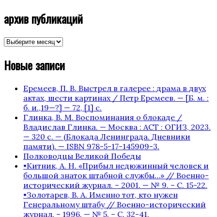
архив публикаций
архив
публикаций
Новые записи
Еремеев, П. В. Выстрел в галерее : драма в двух
актах, шести картинах / Петр Еремеев. — [Б. м. :
б. и.,19—?] — 72, [1] с.
Глинка, В. М. Воспоминания о блокаде /
Владислав Глинка. — Москва : АСТ : ОГИЗ, 2023.
— 320 с. — (Блокада Ленинграда. Дневники
памяти). — ISBN 978-5-17-145909-3.
Полководцы Великой Победы
•Китник, А. Н. «Прибыл недюжинный человек и
большой знаток штабной службы…» // Военно-
исторический журнал. – 2001. — № 9. – С. 15-22.
•Золотарев, В. А. Именно тот, кто нужен
Генеральному штабу // Военно-исторический
журнал. – 1996. — № 5. – С. 32-41.