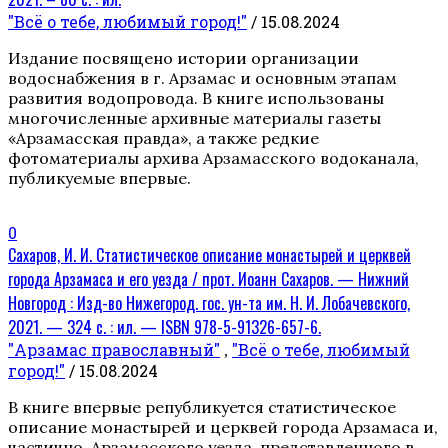
"Всё о тебе, любимый город!"
/ 15.08.2024
Издание посвящено истории организации
водоснабжения в г. Арзамас и основным этапам
развития водопровода. В книге использованы
многочисленные архивные материалы газеты
«Арзамасская правда», а также редкие
фотоматериалы архива Арзамасского водоканала,
публикуемые впервые.
0
Сахаров, И. И. Статистическое описание монастырей и церквей
города Арзамаса и его уезда / прот. Иоанн Сахаров. — Нижний
Новгород : Изд-во Нижегород. гос. ун-та им. Н. И. Лобачевского,
2021. — 324 с. : ил. — ISBN 978-5-91326-657-6.
"Арзамас православный"
"Всё о тебе, любимый
,
город!"
/ 15.08.2024
В книге впервые републикуется статистическое
описание монастырей и церквей города Арзамаса и,
частично, Арзамасского уезда, представленного в