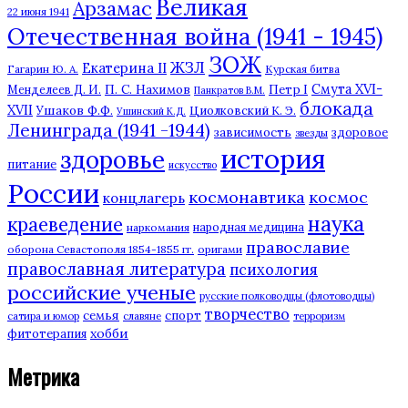
Великая
Арзамас
22 июня 1941
Отечественная война (1941 - 1945)
ЗОЖ
ЖЗЛ
Екатерина II
Гагарин Ю. А.
Курская битва
П. С. Нахимов
Смута XVI-
Петр I
Менделеев Д. И.
Панкратов В.М.
блокада
XVII
Ушаков Ф.Ф.
Циолковский К. Э.
Ушинский К.Д.
Ленинграда (1941 -1944)
зависимость
здоровое
звезды
история
здоровье
питание
искусство
России
космонавтика
космос
концлагерь
наука
краеведение
наркомания
народная медицина
православие
оборона Севастополя 1854-1855 гг.
оригами
православная литература
психология
российские ученые
русские полководцы (флотоводцы)
творчество
семья
спорт
сатира и юмор
славяне
терроризм
хобби
фитотерапия
Метрика