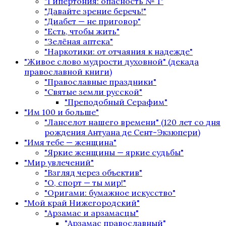
"Гипертония: опасность № 1"
"Давайте зрение беречь!"
"Диабет — не приговор"
"Есть, чтобы жить"
"Зелёная аптека"
"Наркотики: от отчаяния к надежде"
"Живое слово мудрости духовной" (декада
православной книги)
"Православные праздники"
"Святые земли русской"
"Преподобный Серафим"
"Им 100 и больше"
"Ланселот нашего времени" (120 лет со дня
рождения Антуана де Сент-Экзюпери)
"Имя тебе — женщина"
"Яркие женщины — яркие судьбы"
"Мир увлечений"
"Взгляд через объектив"
"О, спорт — ты мир!"
"Оригами: бумажное искусство"
"Мой край Нижегородский"
"Арзамас и арзамасцы"
"Арзамас православный"