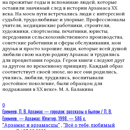
на прожитые годы и вспоминаю людей, которые
оставили значимый след в истории Арзамаса ХХ
века. На моем пути встречались люди с интересной
судьбой, трудолюбивые и упорные. Профессионалы
учителя, медицинские работники, строители,
художники, спортсмены, печатники, юристы,
передовики сельскохозяйственного производства,
советские работники и сферы обслуживания, мои
друзья и просто хорошие люди, которые всей душой
любили свою малую родину Арзамас и трудились
для процветания города. Герои книги следуют друг
за другом по временному принципу. Каждый образ
соответствует своей эпохе, но все они родились,
учились, любили, трудились, воспитывали
достойное поколение, были образцом для
подражания в XX веке». М. А. Балакина
0
Еремеев, П. В. Арзамас — городок: рассказы о былом / П. В.
Еремеев. — Арзамас: Юпитер, 1998. — 586 с.
"Арзамас и арзамасцы"
"Всё о тебе, любимый
,