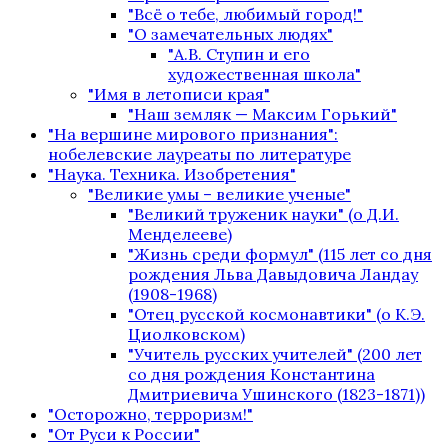
"Всё о тебе, любимый город!"
"О замечательных людях"
"А.В. Ступин и его
художественная школа"
"Имя в летописи края"
"Наш земляк — Максим Горький"
"На вершине мирового признания":
нобелевские лауреаты по литературе
"Наука. Техника. Изобретения"
"Великие умы – великие ученые"
"Великий труженик науки" (о Д.И.
Менделееве)
"Жизнь среди формул" (115 лет со дня
рождения Льва Давыдовича Ландау
(1908-1968)
"Отец русской космонавтики" (о К.Э.
Циолковском)
"Учитель русских учителей" (200 лет
со дня рождения Константина
Дмитриевича Ушинского (1823-1871))
"Осторожно, терроризм!"
"От Руси к России"