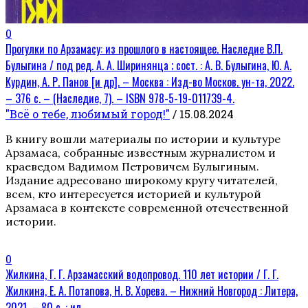
0
Прогулки по Арзамасу: из прошлого в настоящее. Наследие В.П.
Булыгина / под ред. А. А. Ширинянца ; сост. : А. В. Булыгина, Ю. А.
Курдин, А. Р. Панов [и др]. – Москва : Изд-во Москов. ун-та, 2022.
– 376 с. – (Наследие, 7). – ISBN 978-5-19-011739-4.
"Всё о тебе, любимый город!"
/ 15.08.2024
В книгу вошли материалы по истории и культуре
Арзамаса, собранные известным журналистом и
краеведом Вадимом Петровичем Булыгиным.
Издание адресовано широкому кругу читателей,
всем, кто интересуется историей и культурой
Арзамаса в контексте современной отечественной
истории.
0
Жилкина, Г. Г. Арзамасский водопровод. 110 лет истории / Г. Г.
Жилкина, Е. А. Потапова, Н. В. Хорева. – Нижний Новгород : Литера,
2021. – 80 с. : ил.