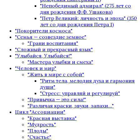
"Непобедимый адмирал" (275 лет со
дня рождения Ф.Ф. Ушакова)
"Петр Великий: личность и эпоха" (350
лет со дня рождения Петра I)
"Покорители космоса"
"Семья — созвездие земное"
"Грани воспитания"
"Сложный и прекрасный язык"
"Улыбайся, Улыбайся!"
"Мастера улыбки и смеха"
"Человек и мир"
"Жить в мире с собой"
"Ритм тела, мелодия духа и гармония
души"
"Стресс: управляй и регулируй"
"Привычка — это сила!"
"Различая краски, звуки, запахи…"
Цикл "Ассоциации"
"Красная выставка"
"Мудрость"
"Плоды"
"Счастье"