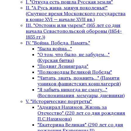
I. "Откуда есть пошла Русская земля"
II. "А Русь жива, минуя поколенья!"
(Смутное время Московского государства
в конце XVI — начале XVII вв.)
III. "Отстоим или умрем!" (165 лет со дня
начала Севастопольской обороны (1854-
1855 гг.))
IV. "Война. Победа. Память."
"Была война…"
"О том, что было, не забудем…"
(Курская битва)
"Подвиг Ленинграда"
"Полководцы Великой Победы"
"Читать, знать, помнить…" (Памяти
узников фашистских концлагерей)
"Я забыть никогда не смогу…"
(Воспоминания, мемуары, дневники)
V. "Исторические портреты"
"Адмирал Нахимов. Жизнь за
Отечество" (220 лет со дня рождения
П.С.Нахимова)
"Екатерина Великая" (290 лет со дня
рождения Екатерины II)