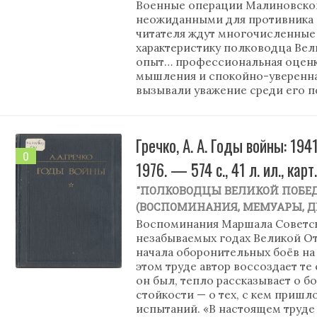
Военные операции Малиновског
неожиданными для противника с
читателя ждут многочисленные
характеристику полководца Вел
опыт… профессиональная оценк
мышления и спокойно-уверенна
вызывали уважение среди его 
Гречко, А. А. Годы войны: 194
0
1976. — 574 с., 41 л. ил., карт
"ПОЛКОВОДЦЫ ВЕЛИКОЙ ПОБЕ
(ВОСПОМИНАНИЯ, МЕМУАРЫ, 
Воспоминания Маршала Советск
незабываемых годах Великой О
начала оборонительных боёв на
этом труде автор воссоздает те
он был, тепло рассказывает о б
стойкости — о тех, с кем пришл
испытаний. «В настоящем труде 