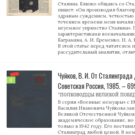
Сталина. Близко общаясь со Ст
пишет: «Он производил благоп
здравым суждением, четкостью
течением времени меня начали 
неуемное упрямство Сталина». 
характеристиками военачальнико
Баграмяна, А. И. Еременко, Н. А.
В этой статье перед читателем 
рассудительный аналитик, отли
Чуйков, В. И. От Сталинграда 
0
Советская Россия, 1985. – 69
"ПОЛКОВОДЦЫ ВЕЛИКОЙ ПОБЕ
В серии «Военные мемуары» с 19
Василия Ивановича Чуйкова зан
Великой Отечественной Чуйков
академическое образование, н
только в 1942 году. Его постав
Сталинград любой ценой. В мем