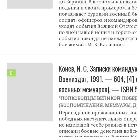
до Берлина. В воспоминаниях о
подвиги и своим примером и б
показывает суровый военный бы
солдат, офицеров и командиров
уходят события Великой Отечест
полной чашей испил и горечь от
события никогда не изгладятся 
близкими». М. Х. Калашник
Конев, И. С. Записки команду
0
Воениздат, 1991. — 604, [4] с
военных мемуаров). — ISBN 
"ПОЛКОВОДЦЫ ВЕЛИКОЙ ПОБЕ
(ВОСПОМИНАНИЯ, МЕМУАРЫ, 
Переиздание прижизненных вос
победных наступательных операц
не имеющей «себе равных в ист
описаны боевые действия войс
картами и приказами. В книге К