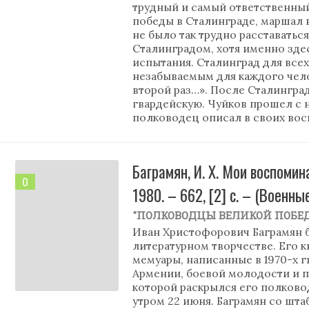
трудный и самый ответственный
победы в Сталинграде, маршал 
не было так трудно расставатьс
Сталинградом, хотя именно зде
испытания. Сталинград для всех
незабываемым для каждого чело
второй раз…». После Сталинград
гвардейскую. Чуйков прошел с н
полководец описал в своих во
Баграмян, И. Х. Мои воспомина
0
1980. – 662, [2] c. – (Военны
"ПОЛКОВОДЦЫ ВЕЛИКОЙ ПОБЕ
Иван Христофорович Баграмян б
литературном творчестве. Его к
мемуары, написанные в 1970-х г
Армении, боевой молодости и п
которой раскрылся его полково
утром 22 июня. Баграмян со шта