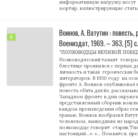
информативную нагрузку несут 
мортир, иллюстрирующие стать
Воинов, А. Ватутин : повесть,
0
Воениздат, 1969. – 363, [5] с
"ПОЛКОВОДЦЫ ВЕЛИКОЙ ПОБЕ
Полководческий талант генера
блестяще проявился с первых д
личность и такая героическая 
литераторов. В 1950 году на ос
фронте А. Воинов опубликовал 
повесть «Пять дней», рассказы
Западном фронте в дни окружен
представленный сборник вошли 
каждом произведении образ ге
гранью. Воинов изобразил Вату
человеком, вышедшим из народа
полководце говорит старик Тим
настоящий…». «… Помнится, пре