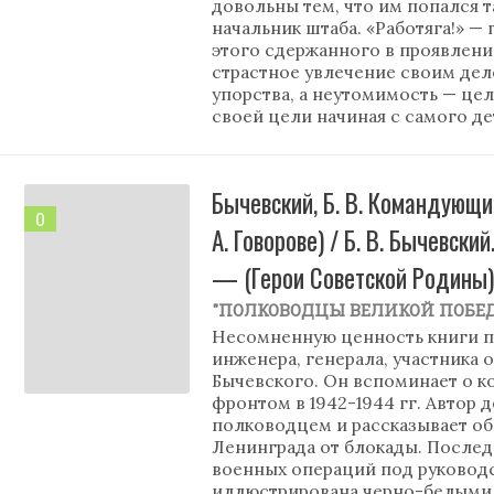
довольны тем, что им попался 
начальник штаба. «Работяга!» —
этого сдержанного в проявлении
страстное увлечение своим де
упорства, а неутомимость — це
своей цели начиная с самого де
Бычевский, Б. В. Командующ
0
А. Говорове) / Б. В. Бычевский
— (Герои Советской Родины)
"ПОЛКОВОДЦЫ ВЕЛИКОЙ ПОБЕ
Несомненную ценность книги пр
инженера, генерала, участника
Бычевского. Он вспоминает о 
фронтом в 1942-1944 гг. Автор
полководцем и рассказывает о
Ленинграда от блокады. Послед
военных операций под руководст
иллюстрирована черно-белыми 