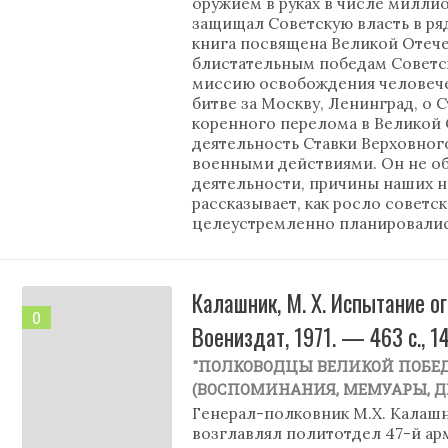
оружием в руках в числе миллио
защищал Советскую власть в ря
книга посвящена Великой Отече
блистательным победам Советс
миссию освобождения человечес
битве за Москву, Ленинград, о 
коренного перелома в Великой 
деятельность Ставки Верховног
военными действиями. Он не об
деятельности, причины наших не
рассказывает, как росло советс
целеустремленно планировали
Калашник, М. Х. Испытание ог
0
Воениздат, 1971. — 463 с., 1
"ПОЛКОВОДЦЫ ВЕЛИКОЙ ПОБЕ
(ВОСПОМИНАНИЯ, МЕМУАРЫ, 
Генерал-полковник М.Х. Калаш
возглавлял политотдел 47-й ар