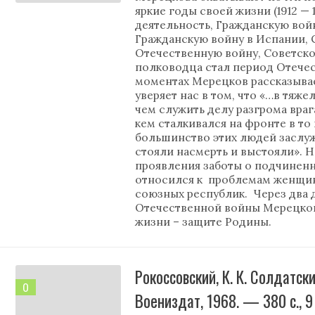
яркие годы своей жизни (1912 —
деятельность, Гражданскую войн
Гражданскую войну в Испании,
Отечественную войну, Советско
полководца стал период Отече
моментах Мерецков рассказывает
уверяет нас в том, что «…в тяже
чем служить делу разгрома врага.
кем сталкивался на фронте в то 
большинство этих людей заслуж
стояли насмерть и выстояли». 
проявления заботы о подчинен
относился к проблемам женщин
союзных республик. Через два 
Отечественной войны Мерецков
жизни – защите Родины.
Рокоссовский, К. К. Солдатски
0
Воениздат, 1968. — 380 с., 