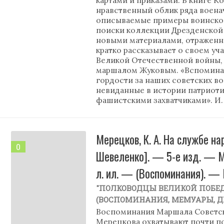
нравственный облик ряда воена
описываемые примеры воинской
поиски коллекции Дрезденской 
новыми материалами, отраженны
кратко рассказывает о своем уч
Великой Отечественной войны, 
маршалом Жуковым. «Вспоминая
гордости за наших советских во
невиданные в истории патриоти
фашистскими захватчиками». И.
Мерецков, К. А. На службе наро
0
Шевеленко]. — 5-е изд. — Мос
л. ил. — (Воспоминания). — 
"ПОЛКОВОДЦЫ ВЕЛИКОЙ ПОБЕ
(ВОСПОМИНАНИЯ, МЕМУАРЫ, 
Воспоминания Маршала Советско
Мерецкова охватывают почти по