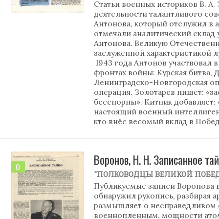
Статьи военных историков В. А. 
деятельности талантливого сов
Антонова, который отслужил в 
отмечали аналитический склад у
Антонова. Великую Отечественн
заслуженной характеристикой 
1943 года Антонов участвовал в
фронтах войны: Курская битва, 
Ленинградско-Новгородская опе
операция. Золотарев пишет: «за
бесспорны». Китник добавляет:
настоящий военный интеллигент
кто внёс весомый вклад в Побе
Воронов, Н. Н. Записанное та
0
"ПОЛКОВОДЦЫ ВЕЛИКОЙ ПОБЕ
Публикуемые записи Воронова 
обнаружил рукопись, разбирая а
размышляет о несправедливом 
военнопленным, мощности атом