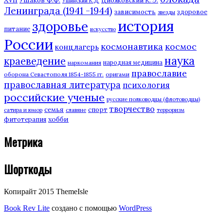
Циолковский К. Э.
Ушинский К.Д.
Ленинграда (1941 -1944)
зависимость
здоровое
звезды
история
здоровье
питание
искусство
России
космонавтика
космос
концлагерь
наука
краеведение
наркомания
народная медицина
православие
оборона Севастополя 1854-1855 гг.
оригами
православная литература
психология
российские ученые
русские полководцы (флотоводцы)
творчество
семья
спорт
сатира и юмор
славяне
терроризм
хобби
фитотерапия
Метрика
Шорткоды
Копирайт 2015 ThemeIsle
Book Rev Lite
создано с помощью
WordPress