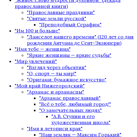
"Живое слово мудрости духовной" (декада
православной книги)
"Православные праздники"
"Святые земли русской"
"Преподобный Серафим"
"Им 100 и больше"
"Ланселот нашего времени" (120 лет со дня
рождения Антуана де Сент-Экзюпери)
"Имя тебе — женщина"
"Яркие женщины — яркие судьбы"
"Мир увлечений"
"Взгляд через объектив"
"О, спорт — ты мир!"
"Оригами: бумажное искусство"
"Мой край Нижегородский"
"Арзамас и арзамасцы"
"Арзамас православный"
"Всё о тебе, любимый город!"
"О замечательных людях"
"А.В. Ступин и его
художественная школа"
"Имя в летописи края"
"Наш земляк — Максим Горький"