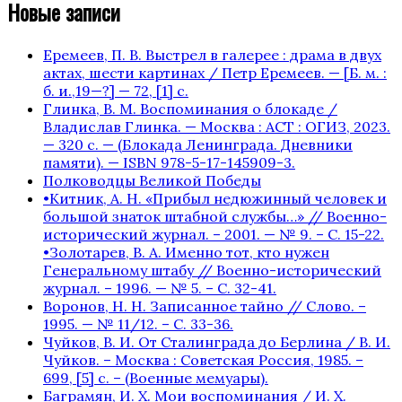
Новые записи
Еремеев, П. В. Выстрел в галерее : драма в двух
актах, шести картинах / Петр Еремеев. — [Б. м. :
б. и.,19—?] — 72, [1] с.
Глинка, В. М. Воспоминания о блокаде /
Владислав Глинка. — Москва : АСТ : ОГИЗ, 2023.
— 320 с. — (Блокада Ленинграда. Дневники
памяти). — ISBN 978-5-17-145909-3.
Полководцы Великой Победы
•Китник, А. Н. «Прибыл недюжинный человек и
большой знаток штабной службы…» // Военно-
исторический журнал. – 2001. — № 9. – С. 15-22.
•Золотарев, В. А. Именно тот, кто нужен
Генеральному штабу // Военно-исторический
журнал. – 1996. — № 5. – С. 32-41.
Воронов, Н. Н. Записанное тайно // Слово. –
1995. — № 11/12. – С. 33-36.
Чуйков, В. И. От Сталинграда до Берлина / В. И.
Чуйков. – Москва : Советская Россия, 1985. –
699, [5] с. – (Военные мемуары).
Баграмян, И. Х. Мои воспоминания / И. Х.