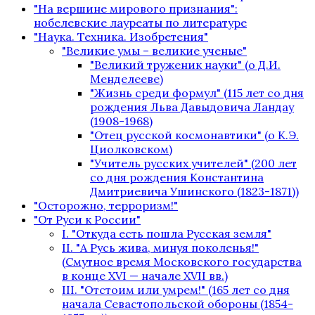
"На вершине мирового признания":
нобелевские лауреаты по литературе
"Наука. Техника. Изобретения"
"Великие умы – великие ученые"
"Великий труженик науки" (о Д.И.
Менделееве)
"Жизнь среди формул" (115 лет со дня
рождения Льва Давыдовича Ландау
(1908-1968)
"Отец русской космонавтики" (о К.Э.
Циолковском)
"Учитель русских учителей" (200 лет
со дня рождения Константина
Дмитриевича Ушинского (1823-1871))
"Осторожно, терроризм!"
"От Руси к России"
I. "Откуда есть пошла Русская земля"
II. "А Русь жива, минуя поколенья!"
(Смутное время Московского государства
в конце XVI — начале XVII вв.)
III. "Отстоим или умрем!" (165 лет со дня
начала Севастопольской обороны (1854-