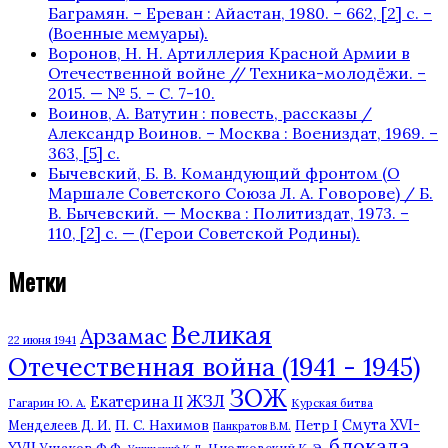
Баграмян. – Ереван : Айастан, 1980. – 662, [2] c. –
(Военные мемуары).
Воронов, Н. Н. Артиллерия Красной Армии в
Отечественной войне // Техника-молодёжи. –
2015. — № 5. – С. 7-10.
Воинов, А. Ватутин : повесть, рассказы /
Александр Воинов. – Москва : Воениздат, 1969. –
363, [5] с.
Бычевский, Б. В. Командующий фронтом (О
Маршале Советского Союза Л. А. Говорове) / Б.
В. Бычевский. — Москва : Политиздат, 1973. –
110, [2] с. — (Герои Советской Родины).
Метки
Великая
Арзамас
22 июня 1941
Отечественная война (1941 - 1945)
ЗОЖ
ЖЗЛ
Екатерина II
Гагарин Ю. А.
Курская битва
П. С. Нахимов
Смута XVI-
Петр I
Менделеев Д. И.
Панкратов В.М.
блокада
XVII
Ушаков Ф.Ф.