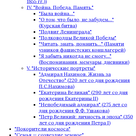
1855 гг.))
IV. "Война. Победа. Память."
"Была война…"
"О том, что было, не забудем…"
(Курская битва)
"Подвиг Ленинграда"
"Полководцы Великой Победы"
"Читать, знать, помнить…" (Памяти
узников фашистских концлагерей)
"Я забыть никогда не смогу…"
(Воспоминания, мемуары, дневники)
V. "Исторические портреты"
"Адмирал Нахимов. Жизнь за
Отечество" (220 лет со дня рождения
П.С.Нахимова)
"Екатерина Великая" (290 лет со дня
рождения Екатерины II)
"Непобедимый адмирал" (275 лет со
дня рождения Ф.Ф. Ушакова)
"Петр Великий: личность и эпоха" (350
лет со дня рождения Петра I)
"Покорители космоса"
"Семья — созвездие земное"