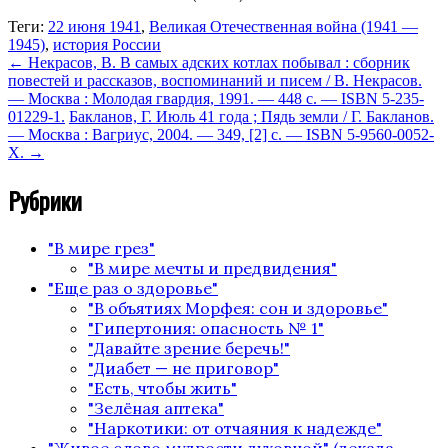
Теги:
22 июня 1941
,
Великая Отечественная война (1941 —
1945)
,
история России
←
Некрасов, В. В самых адских котлах побывал : сборник
повестей и рассказов, воспоминаний и писем / В. Некрасов.
— Москва : Молодая гвардия, 1991. — 448 с. — ISBN 5-235-
01229-1.
Бакланов, Г. Июль 41 года ; Пядь земли / Г. Бакланов.
— Москва : Вагриус, 2004. — 349, [2] с. — ISBN 5-9560-0052-
X.
→
Рубрики
"В мире грез"
"В мире мечты и предвидения"
"Еще раз о здоровье"
"В объятиях Морфея: сон и здоровье"
"Гипертония: опасность № 1"
"Давайте зрение беречь!"
"Диабет — не приговор"
"Есть, чтобы жить"
"Зелёная аптека"
"Наркотики: от отчаяния к надежде"