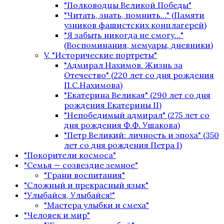
"Полководцы Великой Победы"
"Читать, знать, помнить…" (Памяти
узников фашистских концлагерей)
"Я забыть никогда не смогу…"
(Воспоминания, мемуары, дневники)
V. "Исторические портреты"
"Адмирал Нахимов. Жизнь за
Отечество" (220 лет со дня рождения
П.С.Нахимова)
"Екатерина Великая" (290 лет со дня
рождения Екатерины II)
"Непобедимый адмирал" (275 лет со
дня рождения Ф.Ф. Ушакова)
"Петр Великий: личность и эпоха" (350
лет со дня рождения Петра I)
"Покорители космоса"
"Семья — созвездие земное"
"Грани воспитания"
"Сложный и прекрасный язык"
"Улыбайся, Улыбайся!"
"Мастера улыбки и смеха"
"Человек и мир"