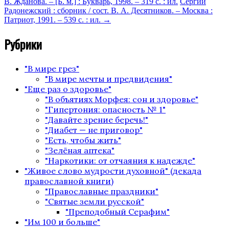
В. Жданова. – [Б. м.] : Букварь, 1998. – 319 с. : ил.
Сергий
Радонежский : сборник / сост. В. А. Десятников. – Москва :
Патриот, 1991. – 539 с. : ил.
→
Рубрики
"В мире грез"
"В мире мечты и предвидения"
"Еще раз о здоровье"
"В объятиях Морфея: сон и здоровье"
"Гипертония: опасность № 1"
"Давайте зрение беречь!"
"Диабет — не приговор"
"Есть, чтобы жить"
"Зелёная аптека"
"Наркотики: от отчаяния к надежде"
"Живое слово мудрости духовной" (декада
православной книги)
"Православные праздники"
"Святые земли русской"
"Преподобный Серафим"
"Им 100 и больше"