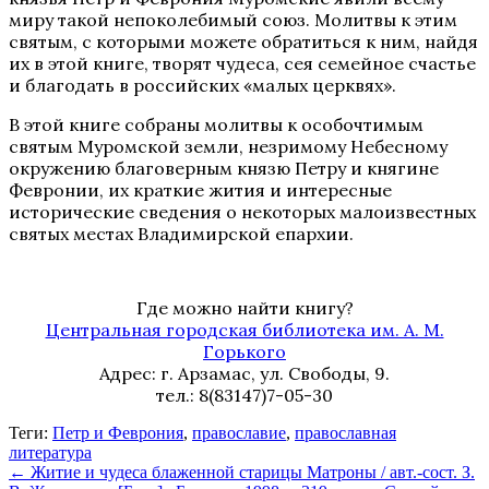
миру такой непоколебимый союз. Молитвы к этим
святым, с которыми можете обратиться к ним, найдя
их в этой книге, творят чудеса, сея семейное счастье
и благодать в российских «малых церквях».
В этой книге собраны молитвы к особочтимым
святым Муромской земли, незримому Небесному
окружению благоверным князю Петру и княгине
Февронии, их краткие жития и интересные
исторические сведения о некоторых малоизвестных
святых местах Владимирской епархии.
Где можно найти книгу?
Центральная городская библиотека им. А. М.
Горького
Адрес: г. Арзамас, ул. Свободы, 9.
тел.: 8(83147)7-05-30
Теги:
Петр и Феврония
,
православие
,
православная
литература
←
Житие и чудеса блаженной старицы Матроны / авт.-сост. З.