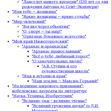
"Ланселот нашего времени" (120 лет со дня
рождения Антуана де Сент-Экзюпери)
"Имя тебе — женщина"
"Яркие женщины — яркие судьбы"
"Мир увлечений"
"Взгляд через объектив"
"О, спорт — ты мир!"
"Оригами: бумажное искусство"
"Мой край Нижегородский"
"Арзамас и арзамасцы"
"Арзамас православный"
"Всё о тебе, любимый город!"
"О замечательных людях"
"А.В. Ступин и его
художественная школа"
"Имя в летописи края"
"Наш земляк — Максим Горький"
"На вершине мирового признания":
нобелевские лауреаты по литературе
"Наука. Техника. Изобретения"
"Великие умы – великие ученые"
"Великий труженик науки" (о Д.И.
Менделееве)