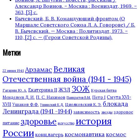
Александр Воинов. – Москва : Воениздат, 1969. –
363, [5] с.
Бычевский, Б. В. Командующий фронтом (О
Маршале Советского Союза Л. А. Говорове) / Б.
В. Бычевский. — Москва : Политиздат, 1973. –
110, [2] с. — (Герои Советской Родины).
Метки
Великая
Арзамас
22 июня 1941
Отечественная война (1941 - 1945)
ЗОЖ
ЖЗЛ
Екатерина II
Гагарин Ю. А.
Курская битва
П. С. Нахимов
Смута XVI-
Петр I
Менделеев Д. И.
Панкратов В.М.
блокада
XVII
Ушаков Ф.Ф.
Циолковский К. Э.
Ушинский К.Д.
Ленинграда (1941 -1944)
зависимость
здоровое
звезды
история
здоровье
питание
искусство
России
космонавтика
космос
концлагерь