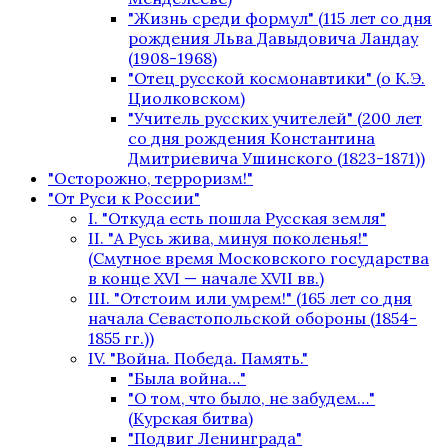
"Жизнь среди формул" (115 лет со дня
рождения Льва Давыдовича Ландау
(1908-1968)
"Отец русской космонавтики" (о К.Э.
Циолковском)
"Учитель русских учителей" (200 лет
со дня рождения Константина
Дмитриевича Ушинского (1823-1871))
"Осторожно, терроризм!"
"От Руси к России"
I. "Откуда есть пошла Русская земля"
II. "А Русь жива, минуя поколенья!"
(Смутное время Московского государства
в конце XVI — начале XVII вв.)
III. "Отстоим или умрем!" (165 лет со дня
начала Севастопольской обороны (1854-
1855 гг.))
IV. "Война. Победа. Память."
"Была война…"
"О том, что было, не забудем…"
(Курская битва)
"Подвиг Ленинграда"