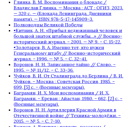
Глинка, В. М. Воспоминания о блокаде /
Владислав Глинка. — Москва : АСТ : ОГИЗ, 2023.
— 320 с. — (Блокада Ленинграда. Дневники
памяти). — ISBN 978-5-17-145909-3.
Полководцы Великой Победы
•Китник, А. Н. «Прибыл недюжинный человек и
большой знаток штабной службы…» // Военно-
исторический журнал. – 2001. — № 9. – С. 15-22.
•Золотарев, В. А. Именно тот, кто нужен
Генеральному штабу // Военно-исторический
журнал. – 1996. — № 5. – С. 32-41.
Воронов, Н. Н. Записанное тайно // Слово. –
1995. — № 11/12. – С. 33-36.
Чуйков, В. И. От Сталинграда до Берлина / В. И.
Чуйков. – Москва : Советская Россия, 1985. –
699, [5] с. – (Военные мемуары).
Баграмян, И. Х. Мои воспоминания / И. Х.
Баграмян. – Ереван : Айастан, 1980. – 662, [2] c. –
(Военные мемуары).
Воронов, Н. Н. Артиллерия Красной Армии в
Отечественной войне // Техника-молодёжи. –
2015. — № 5. – С. 7-10.
Воинов, А. Ватутин : повесть, рассказы /