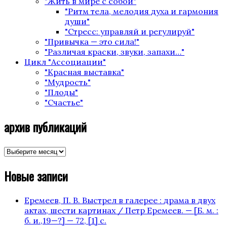
"Жить в мире с собой"
"Ритм тела, мелодия духа и гармония
души"
"Стресс: управляй и регулируй"
"Привычка — это сила!"
"Различая краски, звуки, запахи…"
Цикл "Ассоциации"
"Красная выставка"
"Мудрость"
"Плоды"
"Счастье"
архив публикаций
архив
публикаций
Новые записи
Еремеев, П. В. Выстрел в галерее : драма в двух
актах, шести картинах / Петр Еремеев. — [Б. м. :
б. и.,19—?] — 72, [1] с.