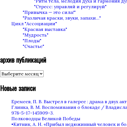
"Ритм тела, мелодия духа и гармония д
"Стресс: управляй и регулируй"
"Привычка — это сила!"
"Различая краски, звуки, запахи…"
Цикл "Ассоциации"
"Красная выставка"
"Мудрость"
"Плоды"
"Счастье"
архив публикаций
архив
публикаций
Новые записи
Еремеев, П. В. Выстрел в галерее : драма в двух актах
Глинка, В. М. Воспоминания о блокаде / Владислав
978-5-17-145909-3.
Полководцы Великой Победы
•Китник, А. Н. «Прибыл недюжинный человек и бол