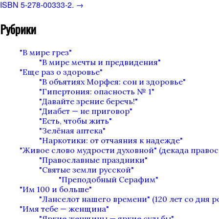
ISBN 5-278-00333-2.
→
Рубрики
"В мире грез"
"В мире мечты и предвидения"
"Еще раз о здоровье"
"В объятиях Морфея: сон и здоровье"
"Гипертония: опасность № 1"
"Давайте зрение беречь!"
"Диабет — не приговор"
"Есть, чтобы жить"
"Зелёная аптека"
"Наркотики: от отчаяния к надежде"
"Живое слово мудрости духовной" (декада право
"Православные праздники"
"Святые земли русской"
"Преподобный Серафим"
"Им 100 и больше"
"Ланселот нашего времени" (120 лет со дня 
"Имя тебе — женщина"
"Яркие женщины — яркие судьбы"