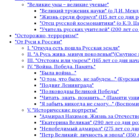
"Великие умы – великие ученые"
"Великий труженик науки" (о Д.И. Менд
"Жизнь среди формул" (115 лет со дня 
"Отец русской космонавтики" (о К.Э. 
"Учитель русских учителей" (200 лет с
"Осторожно, терроризм!"
"От Руси к России"
I. "Откуда есть пошла Русская земля"
II. "А Русь жива, минуя поколенья!"(Смутное
III. "Отстоим или умрем!" (165 лет со дня на
IV. "Война. Победа. Память."
"Была война…"
"О том, что было, не забудем…" (Курская
"Подвиг Ленинграда"
"Полководцы Великой Победы"
"Читать, знать, помнить…" (Памяти уз
"Я забыть никогда не смогу…" (Воспом
V. "Исторические портреты"
"Адмирал Нахимов. Жизнь за Отечество
"Екатерина Великая" (290 лет со дня р
"Непобедимый адмирал" (275 лет со дн
"Петр Великий: личность и эпоха" (350 