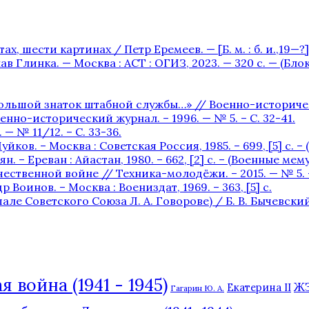
х, шести картинах / Петр Еремеев. — [Б. м. : б. и.,19—?] —
в Глинка. — Москва : АСТ : ОГИЗ, 2023. — 320 с. — (Бл
льшой знаток штабной службы…» // Военно-исторический 
нно-исторический журнал. – 1996. — № 5. – С. 32-41.
— № 11/12. – С. 33-36.
уйков. – Москва : Советская Россия, 1985. – 699, [5] с. 
. – Ереван : Айастан, 1980. – 662, [2] c. – (Военные мем
ственной войне // Техника-молодёжи. – 2015. — № 5. – 
 Воинов. – Москва : Воениздат, 1969. – 363, [5] с.
Советского Союза Л. А. Говорове) / Б. В. Бычевский. —
 война (1941 - 1945)
Ж
Екатерина II
Гагарин Ю. А.