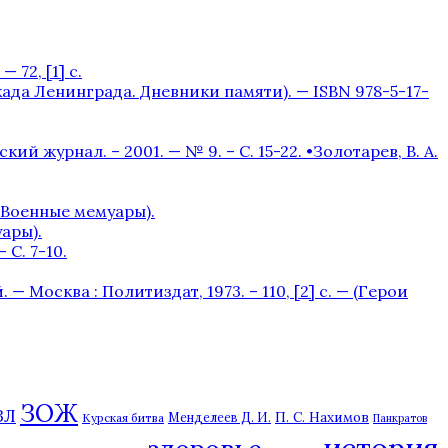
 72, [1] с.
окада Ленинграда. Дневники памяти). — ISBN 978-5-17-
журнал. – 2001. — № 9. – С. 15-22. •Золотарев, В. А.
– (Военные мемуары).
уары).
С. 7-10.
 Москва : Политиздат, 1973. – 110, [2] с. — (Герои
ЗОЖ
ЗЛ
П. С. Нахимов
Курская битва
Менделеев Д. И.
Панкратов
история