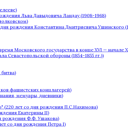
елееве)
рождения Льва Давыдовича Ландау (1908-1968)
Циолковском)
о дня рождения Константина Дмитриевича Ушинского (1
 время Московского государства в конце XVI — начале XV
чала Севастопольской обороны (1854-1855 гг.))
 битва)
ников фашистских концлагерей)
инания, мемуары, дневники)
" (220 лет со дня рождения П.С.Нахимова)
ождения Екатерины II)
я рождения Ф.Ф. Ушакова)
лет со дня рождения Петра I)