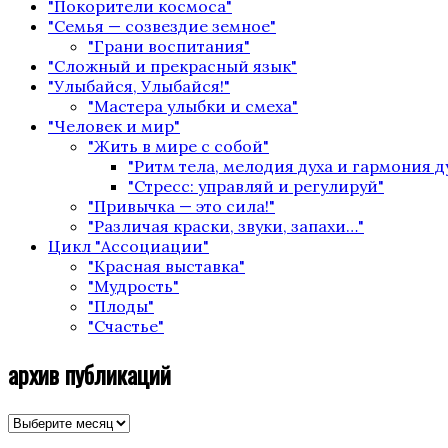
"Покорители космоса"
"Семья — созвездие земное"
"Грани воспитания"
"Сложный и прекрасный язык"
"Улыбайся, Улыбайся!"
"Мастера улыбки и смеха"
"Человек и мир"
"Жить в мире с собой"
"Ритм тела, мелодия духа и гармония 
"Стресс: управляй и регулируй"
"Привычка — это сила!"
"Различая краски, звуки, запахи…"
Цикл "Ассоциации"
"Красная выставка"
"Мудрость"
"Плоды"
"Счастье"
архив публикаций
архив
публикаций