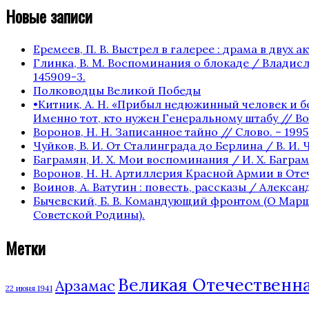
Новые записи
Еремеев, П. В. Выстрел в галерее : драма в двух акта
Глинка, В. М. Воспоминания о блокаде / Владисла
145909-3.
Полководцы Великой Победы
•Китник, А. Н. «Прибыл недюжинный человек и бо
Именно тот, кто нужен Генеральному штабу // Вое
Воронов, Н. Н. Записанное тайно // Слово. – 1995. 
Чуйков, В. И. От Сталинграда до Берлина / В. И. Ч
Баграмян, И. Х. Мои воспоминания / И. Х. Баграмян
Воронов, Н. Н. Артиллерия Красной Армии в Отече
Воинов, А. Ватутин : повесть, рассказы / Александр
Бычевский, Б. В. Командующий фронтом (О Маршале 
Советской Родины).
Метки
Великая Отечественная
Арзамас
22 июня 1941