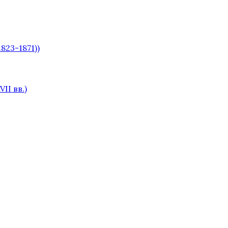
823-1871))
II вв.)