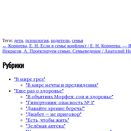
Теги:
дети
,
психология
,
родители
,
семья
←
Корнеева, Е. Н. Если в семье конфликт / Е. Н. Корнеева. — 
Некрасов, А. Проектируем семью. Семьеведение / Анатолий Нек
Рубрики
"В мире грез"
"В мире мечты и предвидения"
"Еще раз о здоровье"
"В объятиях Морфея: сон и здоровье"
"Гипертония: опасность № 1"
"Давайте зрение беречь!"
"Диабет — не приговор"
"Есть, чтобы жить"
"Зелёная аптека"