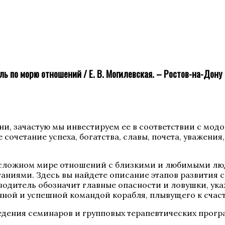
ь по морю отношений / Е. В. Могилевская. – Ростов-на-Дону : 
и, зачастую мы инвестируем ее в соответствии с модо
очетание успеха, богатства, славы, почета, уважения
 в сложном мире отношений с близкими и любимыми лю
аниями. Здесь вы найдете описание этапов развития с
одитель обозначит главные опасности и ловушки, укаж
енной и успешной командой корабля, плывущего к счас
ведения семинаров и групповых терапевтических прог