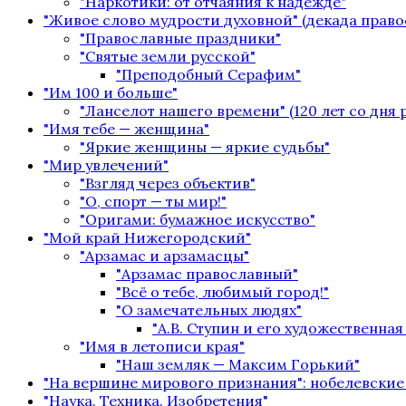
"Наркотики: от отчаяния к надежде"
"Живое слово мудрости духовной" (декада право
"Православные праздники"
"Святые земли русской"
"Преподобный Серафим"
"Им 100 и больше"
"Ланселот нашего времени" (120 лет со дня
"Имя тебе — женщина"
"Яркие женщины — яркие судьбы"
"Мир увлечений"
"Взгляд через объектив"
"О, спорт — ты мир!"
"Оригами: бумажное искусство"
"Мой край Нижегородский"
"Арзамас и арзамасцы"
"Арзамас православный"
"Всё о тебе, любимый город!"
"О замечательных людях"
"А.В. Ступин и его художественная
"Имя в летописи края"
"Наш земляк — Максим Горький"
"На вершине мирового признания": нобелевские
"Наука. Техника. Изобретения"