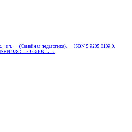
с. : ил. — (Семейная педагогика). — ISBN 5-9285-0139-0.
 ISBN 978-5-17-066109-1.
→