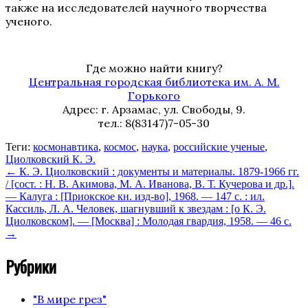
также на исследователей научного творчества
ученого.
Где можно найти книгу?
Центральная городская библиотека им. А. М.
Горького
Адрес: г. Арзамас, ул. Свободы, 9.
тел.: 8(83147)7-05-30
Теги:
космонавтика
,
космос
,
наука
,
российские ученые
,
Циолковский К. Э.
←
К. Э. Циолковский : документы и материалы. 1879-1966 гг.
/ [сост. : Н. В. Акимова, М. А. Иванова, В. Т. Кучерова и др.].
— Калуга : [Приокское кн. изд-во], 1968. — 147 с. : ил.
Кассиль, Л. А. Человек, шагнувший к звездам : [о К. Э.
Циолковском]. — [Москва] : Молодая гвардия, 1958. — 46 с.
→
Рубрики
"В мире грез"