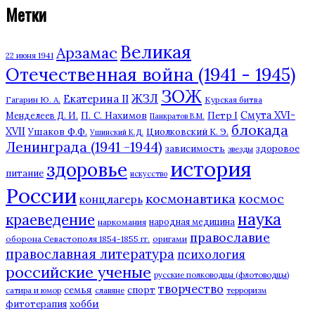
Метки
Великая
Арзамас
22 июня 1941
Отечественная война (1941 - 1945)
ЗОЖ
ЖЗЛ
Екатерина II
Гагарин Ю. А.
Курская битва
П. С. Нахимов
Смута XVI-
Петр I
Менделеев Д. И.
Панкратов В.М.
блокада
XVII
Ушаков Ф.Ф.
Циолковский К. Э.
Ушинский К.Д.
Ленинграда (1941 -1944)
зависимость
здоровое
звезды
история
здоровье
питание
искусство
России
космонавтика
космос
концлагерь
наука
краеведение
наркомания
народная медицина
православие
оборона Севастополя 1854-1855 гг.
оригами
православная литература
психология
российские ученые
русские полководцы (флотоводцы)
творчество
семья
спорт
сатира и юмор
славяне
терроризм
хобби
фитотерапия