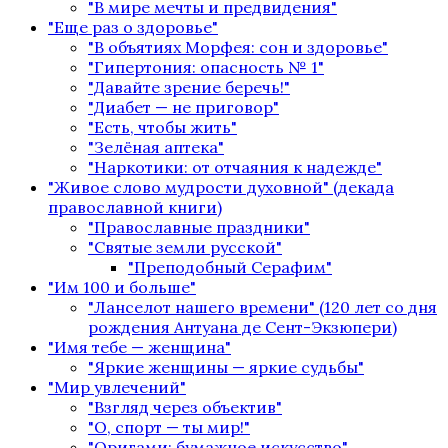
"В мире мечты и предвидения"
"Еще раз о здоровье"
"В объятиях Морфея: сон и здоровье"
"Гипертония: опасность № 1"
"Давайте зрение беречь!"
"Диабет — не приговор"
"Есть, чтобы жить"
"Зелёная аптека"
"Наркотики: от отчаяния к надежде"
"Живое слово мудрости духовной" (декада
православной книги)
"Православные праздники"
"Святые земли русской"
"Преподобный Серафим"
"Им 100 и больше"
"Ланселот нашего времени" (120 лет со дня
рождения Антуана де Сент-Экзюпери)
"Имя тебе — женщина"
"Яркие женщины — яркие судьбы"
"Мир увлечений"
"Взгляд через объектив"
"О, спорт — ты мир!"
"Оригами: бумажное искусство"