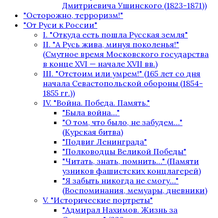
Дмитриевича Ушинского (1823-1871))
"Осторожно, терроризм!"
"От Руси к России"
I. "Откуда есть пошла Русская земля"
II. "А Русь жива, минуя поколенья!"
(Смутное время Московского государства
в конце XVI — начале XVII вв.)
III. "Отстоим или умрем!" (165 лет со дня
начала Севастопольской обороны (1854-
1855 гг.))
IV. "Война. Победа. Память."
"Была война…"
"О том, что было, не забудем…"
(Курская битва)
"Подвиг Ленинграда"
"Полководцы Великой Победы"
"Читать, знать, помнить…" (Памяти
узников фашистских концлагерей)
"Я забыть никогда не смогу…"
(Воспоминания, мемуары, дневники)
V. "Исторические портреты"
"Адмирал Нахимов. Жизнь за