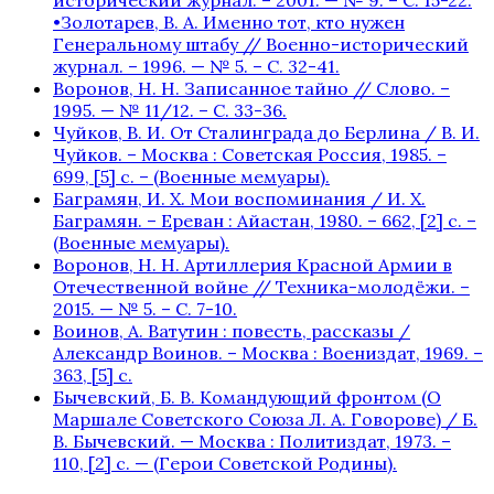
•Золотарев, В. А. Именно тот, кто нужен
Генеральному штабу // Военно-исторический
журнал. – 1996. — № 5. – С. 32-41.
Воронов, Н. Н. Записанное тайно // Слово. –
1995. — № 11/12. – С. 33-36.
Чуйков, В. И. От Сталинграда до Берлина / В. И.
Чуйков. – Москва : Советская Россия, 1985. –
699, [5] с. – (Военные мемуары).
Баграмян, И. Х. Мои воспоминания / И. Х.
Баграмян. – Ереван : Айастан, 1980. – 662, [2] c. –
(Военные мемуары).
Воронов, Н. Н. Артиллерия Красной Армии в
Отечественной войне // Техника-молодёжи. –
2015. — № 5. – С. 7-10.
Воинов, А. Ватутин : повесть, рассказы /
Александр Воинов. – Москва : Воениздат, 1969. –
363, [5] с.
Бычевский, Б. В. Командующий фронтом (О
Маршале Советского Союза Л. А. Говорове) / Б.
В. Бычевский. — Москва : Политиздат, 1973. –
110, [2] с. — (Герои Советской Родины).