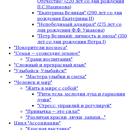
Отечество" (220 лет со дня рождения
П.С.Нахимова)
"Екатерина Великая" (290 лет со дня
рождения Екатерины II)
"Непобедимый адмирал" (275 лет со
дня рождения Ф.Ф. Ушакова)
"Петр Великий: личность и эпоха" (350
лет со дня рождения Петра I)
"Покорители космоса"
"Семья — созвездие земное"
"Грани воспитания"
"Сложный и прекрасный язык"
"Улыбайся, Улыбайся!"
"Мастера улыбки и смеха"
"Человек и мир"
"Жить в мире с собой"
"Ритм тела, мелодия духа и гармония
души"
"Стресс: управляй и регулируй"
"Привычка — это сила!"
"Различая краски, звуки, запахи…"
Цикл "Ассоциации"
"Красная выставка"