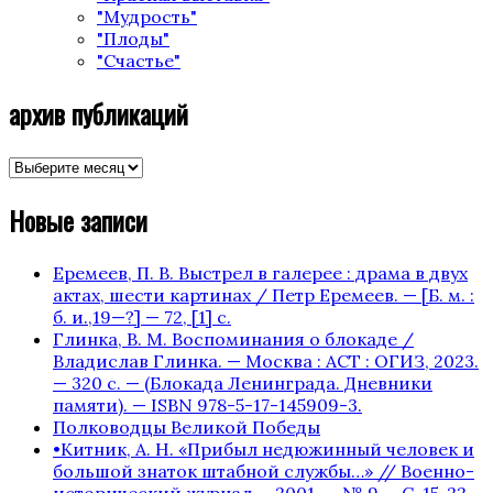
"Мудрость"
"Плоды"
"Счастье"
архив публикаций
архив
публикаций
Новые записи
Еремеев, П. В. Выстрел в галерее : драма в двух
актах, шести картинах / Петр Еремеев. — [Б. м. :
б. и.,19—?] — 72, [1] с.
Глинка, В. М. Воспоминания о блокаде /
Владислав Глинка. — Москва : АСТ : ОГИЗ, 2023.
— 320 с. — (Блокада Ленинграда. Дневники
памяти). — ISBN 978-5-17-145909-3.
Полководцы Великой Победы
•Китник, А. Н. «Прибыл недюжинный человек и
большой знаток штабной службы…» // Военно-
исторический журнал. – 2001. — № 9. – С. 15-22.