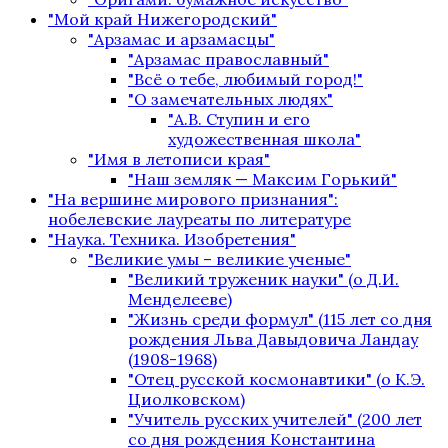
"Мой край Нижегородский"
"Арзамас и арзамасцы"
"Арзамас православный"
"Всё о тебе, любимый город!"
"О замечательных людях"
"А.В. Ступин и его
художественная школа"
"Имя в летописи края"
"Наш земляк — Максим Горький"
"На вершине мирового признания":
нобелевские лауреаты по литературе
"Наука. Техника. Изобретения"
"Великие умы – великие ученые"
"Великий труженик науки" (о Д.И.
Менделееве)
"Жизнь среди формул" (115 лет со дня
рождения Льва Давыдовича Ландау
(1908-1968)
"Отец русской космонавтики" (о К.Э.
Циолковском)
"Учитель русских учителей" (200 лет
со дня рождения Константина