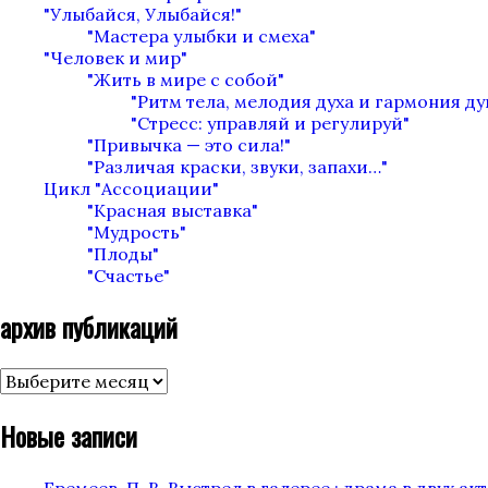
"Улыбайся, Улыбайся!"
"Мастера улыбки и смеха"
"Человек и мир"
"Жить в мире с собой"
"Ритм тела, мелодия духа и гармония д
"Стресс: управляй и регулируй"
"Привычка — это сила!"
"Различая краски, звуки, запахи…"
Цикл "Ассоциации"
"Красная выставка"
"Мудрость"
"Плоды"
"Счастье"
архив публикаций
архив
публикаций
Новые записи