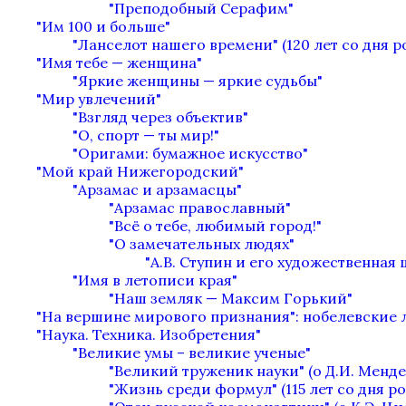
"Преподобный Серафим"
"Им 100 и больше"
"Ланселот нашего времени" (120 лет со дня 
"Имя тебе — женщина"
"Яркие женщины — яркие судьбы"
"Мир увлечений"
"Взгляд через объектив"
"О, спорт — ты мир!"
"Оригами: бумажное искусство"
"Мой край Нижегородский"
"Арзамас и арзамасцы"
"Арзамас православный"
"Всё о тебе, любимый город!"
"О замечательных людях"
"А.В. Ступин и его художественная
"Имя в летописи края"
"Наш земляк — Максим Горький"
"На вершине мирового признания": нобелевские 
"Наука. Техника. Изобретения"
"Великие умы – великие ученые"
"Великий труженик науки" (о Д.И. Менде
"Жизнь среди формул" (115 лет со дня 