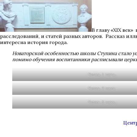
В главу «XIX век
расследований, и статей разных авторов. Рассказ ил
интересна история города.
Новаторской особенностью школы Ступина стало у
помимо обучения воспитанники расписывали церкви,
Читать 1 часть
Читать 3 часть
Читать 5 часть
Центр