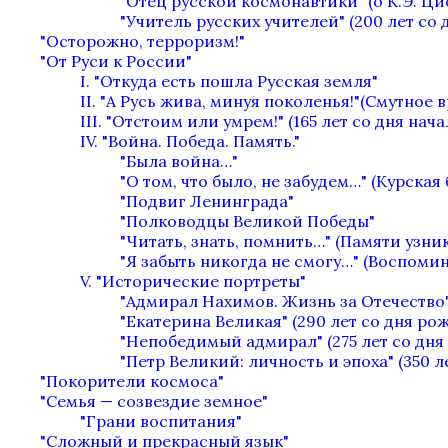
"Отец русской космонавтики" (о К.Э. Ц
"Учитель русских учителей" (200 лет с
"Осторожно, терроризм!"
"От Руси к России"
I. "Откуда есть пошла Русская земля"
II. "А Русь жива, минуя поколенья!"(Смутное 
III. "Отстоим или умрем!" (165 лет со дня нач
IV. "Война. Победа. Память."
"Была война…"
"О том, что было, не забудем…" (Курская 
"Подвиг Ленинграда"
"Полководцы Великой Победы"
"Читать, знать, помнить…" (Памяти узн
"Я забыть никогда не смогу…" (Воспоми
V. "Исторические портреты"
"Адмирал Нахимов. Жизнь за Отечество"
"Екатерина Великая" (290 лет со дня ро
"Непобедимый адмирал" (275 лет со дня
"Петр Великий: личность и эпоха" (350 л
"Покорители космоса"
"Семья — созвездие земное"
"Грани воспитания"
"Сложный и прекрасный язык"