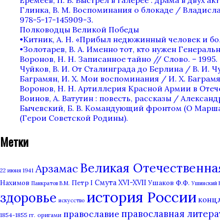
Еремеев, П. В. Выстрел в галерее : драма в двух актах
Глинка, В. М. Воспоминания о блокаде / Владислав
978-5-17-145909-3.
Полководцы Великой Победы
•Китник, А. Н. «Прибыл недюжинный человек и бол
•Золотарев, В. А. Именно тот, кто нужен Генеральн
Воронов, Н. Н. Записанное тайно // Слово. – 1995. —
Чуйков, В. И. От Сталинграда до Берлина / В. И. Чу
Баграмян, И. Х. Мои воспоминания / И. Х. Баграмян.
Воронов, Н. Н. Артиллерия Красной Армии в Отечес
Воинов, А. Ватутин : повесть, рассказы / Александр 
Бычевский, Б. В. Командующий фронтом (О Маршале С
(Герои Советской Родины).
Метки
Великая Отечественная 
Арзамас
22 июня 1941
Нахимов
Смута XVI-XVII
Ушаков Ф.Ф.
Петр I
Панкратов В.М.
Ушинский 
история России
здоровье
конц
искусство
православная литера
православие
1854-1855 гг.
оригами