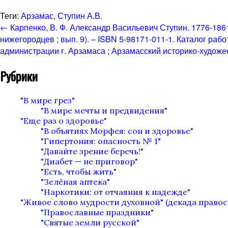
Теги:
Арзамас
,
Ступин А.В.
←
Карпенко, В. Ф. Александр Васильевич Ступин. 1776-1861 
нижегородцев ; вып. 9). – ISBN 5-98171-011-1.
Каталог рабо
администрации г. Арзамаса ; Арзамасский историко-художеств
Рубрики
"В мире грез"
"В мире мечты и предвидения"
"Еще раз о здоровье"
"В объятиях Морфея: сон и здоровье"
"Гипертония: опасность № 1"
"Давайте зрение беречь!"
"Диабет — не приговор"
"Есть, чтобы жить"
"Зелёная аптека"
"Наркотики: от отчаяния к надежде"
"Живое слово мудрости духовной" (декада право
"Православные праздники"
"Святые земли русской"