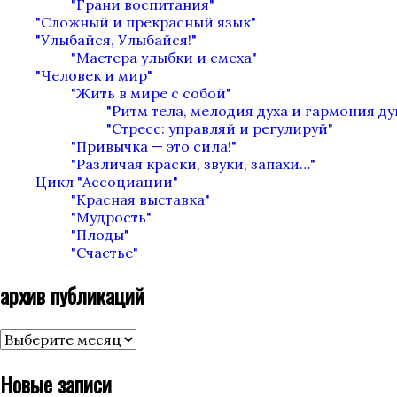
"Грани воспитания"
"Сложный и прекрасный язык"
"Улыбайся, Улыбайся!"
"Мастера улыбки и смеха"
"Человек и мир"
"Жить в мире с собой"
"Ритм тела, мелодия духа и гармония д
"Стресс: управляй и регулируй"
"Привычка — это сила!"
"Различая краски, звуки, запахи…"
Цикл "Ассоциации"
"Красная выставка"
"Мудрость"
"Плоды"
"Счастье"
архив публикаций
архив
публикаций
Новые записи