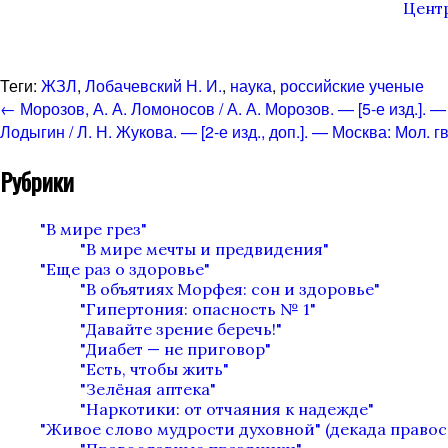
Центр
Теги:
ЖЗЛ
,
Лобачевский Н. И.
,
наука
,
российские ученые
←
Морозов, А. А. Ломоносов / А. А. Морозов. — [5-е изд.]. — 
Лодыгин / Л. Н. Жукова. — [2-е изд., доп.]. — Москва: Мол. 
Рубрики
"В мире грез"
"В мире мечты и предвидения"
"Еще раз о здоровье"
"В объятиях Морфея: сон и здоровье"
"Гипертония: опасность № 1"
"Давайте зрение беречь!"
"Диабет — не приговор"
"Есть, чтобы жить"
"Зелёная аптека"
"Наркотики: от отчаяния к надежде"
"Живое слово мудрости духовной" (декада право