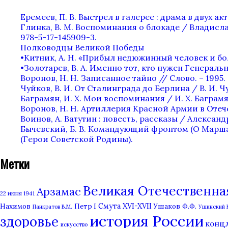
Еремеев, П. В. Выстрел в галерее : драма в двух актах
Глинка, В. М. Воспоминания о блокаде / Владислав
978-5-17-145909-3.
Полководцы Великой Победы
•Китник, А. Н. «Прибыл недюжинный человек и бол
•Золотарев, В. А. Именно тот, кто нужен Генеральн
Воронов, Н. Н. Записанное тайно // Слово. – 1995. —
Чуйков, В. И. От Сталинграда до Берлина / В. И. Чу
Баграмян, И. Х. Мои воспоминания / И. Х. Баграмян.
Воронов, Н. Н. Артиллерия Красной Армии в Отечес
Воинов, А. Ватутин : повесть, рассказы / Александр 
Бычевский, Б. В. Командующий фронтом (О Маршале С
(Герои Советской Родины).
Метки
Великая Отечественная 
Арзамас
22 июня 1941
Нахимов
Смута XVI-XVII
Ушаков Ф.Ф.
Петр I
Панкратов В.М.
Ушинский 
история России
здоровье
конц
искусство