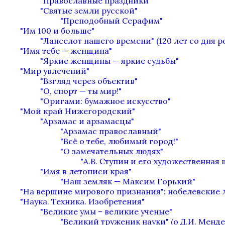
"Православные праздники"
"Святые земли русской"
"Преподобный Серафим"
"Им 100 и больше"
"Ланселот нашего времени" (120 лет со дня 
"Имя тебе — женщина"
"Яркие женщины — яркие судьбы"
"Мир увлечений"
"Взгляд через объектив"
"О, спорт — ты мир!"
"Оригами: бумажное искусство"
"Мой край Нижегородский"
"Арзамас и арзамасцы"
"Арзамас православный"
"Всё о тебе, любимый город!"
"О замечательных людях"
"А.В. Ступин и его художественная
"Имя в летописи края"
"Наш земляк — Максим Горький"
"На вершине мирового признания": нобелевские 
"Наука. Техника. Изобретения"
"Великие умы – великие ученые"
"Великий труженик науки" (о Д.И. Менде