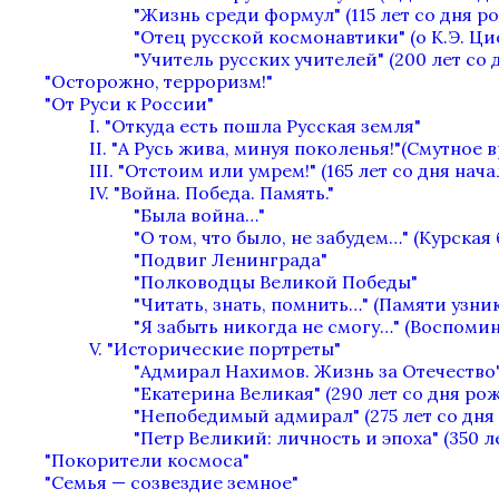
"Жизнь среди формул" (115 лет со дня 
"Отец русской космонавтики" (о К.Э. Ц
"Учитель русских учителей" (200 лет с
"Осторожно, терроризм!"
"От Руси к России"
I. "Откуда есть пошла Русская земля"
II. "А Русь жива, минуя поколенья!"(Смутное 
III. "Отстоим или умрем!" (165 лет со дня нач
IV. "Война. Победа. Память."
"Была война…"
"О том, что было, не забудем…" (Курская 
"Подвиг Ленинграда"
"Полководцы Великой Победы"
"Читать, знать, помнить…" (Памяти узн
"Я забыть никогда не смогу…" (Воспоми
V. "Исторические портреты"
"Адмирал Нахимов. Жизнь за Отечество"
"Екатерина Великая" (290 лет со дня ро
"Непобедимый адмирал" (275 лет со дня
"Петр Великий: личность и эпоха" (350 л
"Покорители космоса"
"Семья — созвездие земное"