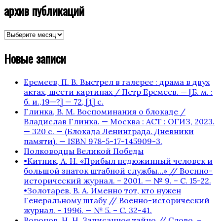
архив публикаций
архив
публикаций
Новые записи
Еремеев, П. В. Выстрел в галерее : драма в двух
актах, шести картинах / Петр Еремеев. — [Б. м. :
б. и.,19—?] — 72, [1] с.
Глинка, В. М. Воспоминания о блокаде /
Владислав Глинка. — Москва : АСТ : ОГИЗ, 2023.
— 320 с. — (Блокада Ленинграда. Дневники
памяти). — ISBN 978-5-17-145909-3.
Полководцы Великой Победы
•Китник, А. Н. «Прибыл недюжинный человек и
большой знаток штабной службы…» // Военно-
исторический журнал. – 2001. — № 9. – С. 15-22.
•Золотарев, В. А. Именно тот, кто нужен
Генеральному штабу // Военно-исторический
журнал. – 1996. — № 5. – С. 32-41.
Воронов, Н. Н. Записанное тайно // Слово. –