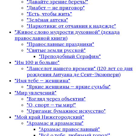
"Давайте зрение беречь!"
"Диабет — не приговор"
"Есть, чтобы жить"
"Зелёная аптека"
"Наркотики: от отчаяния к надежде"
"Живое слово мудрости духовной" (декада
православной книги)
"Православные праздники"
"Святые земли русской"
"Преподобный Серафим"
"Им 100 и больше"
"Ланселот нашего времени" (120 лет со дня
рождения Антуана де Сент-Экзюпери)
"Имя тебе — женщина"
"Яркие женщины — яркие судьбы"
"Мир увлечений"
"Взгляд через объектив"
"О, спорт — ты мир!"
"Оригами: бумажное искусство"
"Мой край Нижегородский"
"Арзамас и арзамасцы"
"Арзамас православный"
"Всё о тебе, любимый город!"