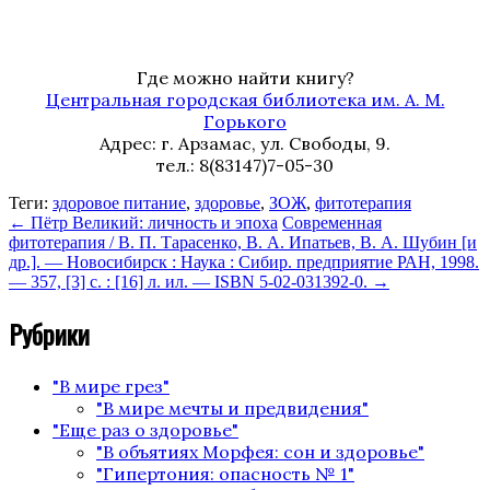
Где можно найти книгу?
Центральная городская библиотека им. А. М.
Горького
Адрес: г. Арзамас, ул. Свободы, 9.
тел.: 8(83147)7-05-30
Теги:
здоровое питание
,
здоровье
,
ЗОЖ
,
фитотерапия
←
Пётр Великий: личность и эпоха
Современная
фитотерапия / В. П. Тарасенко, В. А. Ипатьев, В. А. Шубин [и
др.]. — Новосибирск : Наука : Сибир. предприятие РАН, 1998.
— 357, [3] с. : [16] л. ил. — ISBN 5-02-031392-0.
→
Рубрики
"В мире грез"
"В мире мечты и предвидения"
"Еще раз о здоровье"
"В объятиях Морфея: сон и здоровье"
"Гипертония: опасность № 1"