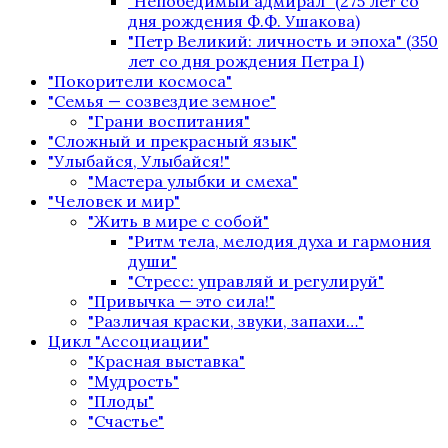
"Непобедимый адмирал" (275 лет со
дня рождения Ф.Ф. Ушакова)
"Петр Великий: личность и эпоха" (350
лет со дня рождения Петра I)
"Покорители космоса"
"Семья — созвездие земное"
"Грани воспитания"
"Сложный и прекрасный язык"
"Улыбайся, Улыбайся!"
"Мастера улыбки и смеха"
"Человек и мир"
"Жить в мире с собой"
"Ритм тела, мелодия духа и гармония
души"
"Стресс: управляй и регулируй"
"Привычка — это сила!"
"Различая краски, звуки, запахи…"
Цикл "Ассоциации"
"Красная выставка"
"Мудрость"
"Плоды"
"Счастье"