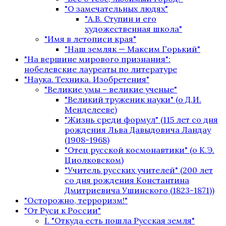
"О замечательных людях"
"А.В. Ступин и его
художественная школа"
"Имя в летописи края"
"Наш земляк — Максим Горький"
"На вершине мирового признания":
нобелевские лауреаты по литературе
"Наука. Техника. Изобретения"
"Великие умы – великие ученые"
"Великий труженик науки" (о Д.И.
Менделееве)
"Жизнь среди формул" (115 лет со дня
рождения Льва Давыдовича Ландау
(1908-1968)
"Отец русской космонавтики" (о К.Э.
Циолковском)
"Учитель русских учителей" (200 лет
со дня рождения Константина
Дмитриевича Ушинского (1823-1871))
"Осторожно, терроризм!"
"От Руси к России"
I. "Откуда есть пошла Русская земля"