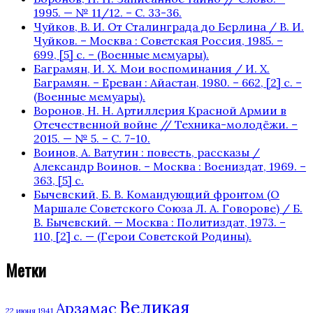
1995. — № 11/12. – С. 33-36.
Чуйков, В. И. От Сталинграда до Берлина / В. И.
Чуйков. – Москва : Советская Россия, 1985. –
699, [5] с. – (Военные мемуары).
Баграмян, И. Х. Мои воспоминания / И. Х.
Баграмян. – Ереван : Айастан, 1980. – 662, [2] c. –
(Военные мемуары).
Воронов, Н. Н. Артиллерия Красной Армии в
Отечественной войне // Техника-молодёжи. –
2015. — № 5. – С. 7-10.
Воинов, А. Ватутин : повесть, рассказы /
Александр Воинов. – Москва : Воениздат, 1969. –
363, [5] с.
Бычевский, Б. В. Командующий фронтом (О
Маршале Советского Союза Л. А. Говорове) / Б.
В. Бычевский. — Москва : Политиздат, 1973. –
110, [2] с. — (Герои Советской Родины).
Метки
Великая
Арзамас
22 июня 1941