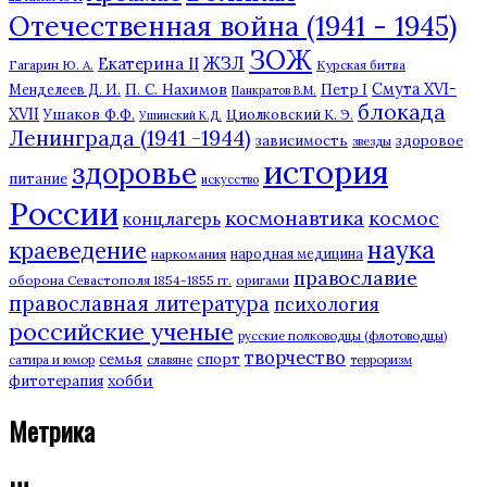
Отечественная война (1941 - 1945)
ЗОЖ
ЖЗЛ
Екатерина II
Гагарин Ю. А.
Курская битва
П. С. Нахимов
Смута XVI-
Петр I
Менделеев Д. И.
Панкратов В.М.
блокада
XVII
Ушаков Ф.Ф.
Циолковский К. Э.
Ушинский К.Д.
Ленинграда (1941 -1944)
зависимость
здоровое
звезды
история
здоровье
питание
искусство
России
космонавтика
космос
концлагерь
наука
краеведение
наркомания
народная медицина
православие
оборона Севастополя 1854-1855 гг.
оригами
православная литература
психология
российские ученые
русские полководцы (флотоводцы)
творчество
семья
спорт
сатира и юмор
славяне
терроризм
хобби
фитотерапия
Метрика