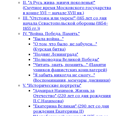
II. "А Русь жива, минуя поколенья!"
(Смутное время Московского государства
в конце XVI — начале XVII вв.)
III. "Отстоим или умрем!" (165 лет со дня
начала Севастопольской обороны (1854-
1855 гг.))
IV. "Война. Победа. Память."
"Была война…"
"О том, что было, не забудем…"
(Курская битва)
"Подвиг Ленинграда"
"Полководцы Великой Победы"
"Читать, знать, помнить…" (Памяти
узников фашистских концлагерей)
"Я забыть никогда не смогу…"
(Воспоминания, мемуары, дневники)
V. "Исторические портреты"
"Адмирал Нахимов. Жизнь за
Отечество" (220 лет со дня рождения
П.С.Нахимова)
"Екатерина Великая" (290 лет со дня
рождения Екатерины II)