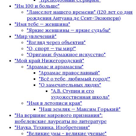
"Им 100 и больше"
"Ланселот нашего времени" (120 лет со дня
рождения Антуана де Сент-Экзюпери)
"Имя тебе — женщина"
"Яркие женщины — яркие судьбы"
"Мир увлечений"
"Взгляд через объектив"
"О, спорт — ты мир!"
"Оригами: бумажное искусство"
"Мой край Нижегородский"
"Арзамас и арзамасцы"
"Арзамас православный"
"Всё о тебе, любимый город!"
"О замечательных людях"
"А.В. Ступин и его
художественная школа"
"Имя в летописи края"
"Наш земляк — Максим Горький"
"На вершине мирового признания":
нобелевские лауреаты по литературе
"Наука. Техника. Изобретения"
"Великие умы – великие ученые"