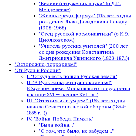
"Великий труженик науки" (о Д.И.
Менделееве)
"Жизнь среди формул" (115 лет со дня
рождения Льва Давыдовича Ландау
(1908-1968)
"Отец русской космонавтики" (о К.Э.
Циолковском)
"Учитель русских учителей" (200 лет
со дня рождения Константина
Дмитриевича Ушинского (1823-1871))
"Осторожно, терроризм!"
"От Руси к России"
I. "Откуда есть пошла Русская земля"
II. "А Русь жива, минуя поколенья!"
(Смутное время Московского государства
в конце XVI — начале XVII вв.)
III. "Отстоим или умрем!" (165 лет со дня
начала Севастопольской обороны (1854-
1855 гг.))
IV. "Война. Победа. Память."
"Была война…"
"О том, что было, не забудем…"