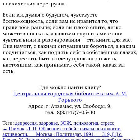
психических перегрузок.
Если вы, думая о будущем, чувствуете
беспомощность, если вам не нравится то, что
нравилось раньше; если вы плохо спите, легко
можете заплакать, а вашими спутниками стали
чувства вины и разочарования — эта книга для вас.
Она научит, с какими ситуациями бороться, а каким
подчиниться, как поднять себя в собственных глазах,
как перестать быть в плену прошлого и жить
настоящим, как принимать себя такой, какая вы
есть.
Где можно найти книгу?
Центральная городская библиотека им. А. М.
Горького
Адрес: г. Арзамас, ул. Свободы, 9.
тел.: 8(83147)7-05-30
Теги:
депрессия
,
здоровье
,
ЗОЖ
,
психология
,
стресс
←
Гримак, Л. П. Общение с собой : начала психологии
активности. — Москва : Политиздат, 1991. — 319, [1] с.
Брюер, Ж. Зависимый мозг : от курения до соцсетей: почему