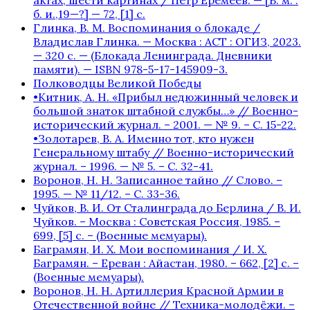
б. и.,19—?] — 72, [1] с.
Глинка, В. М. Воспоминания о блокаде /
Владислав Глинка. — Москва : АСТ : ОГИЗ, 2023.
— 320 с. — (Блокада Ленинграда. Дневники
памяти). — ISBN 978-5-17-145909-3.
Полководцы Великой Победы
•Китник, А. Н. «Прибыл недюжинный человек и
большой знаток штабной службы…» // Военно-
исторический журнал. – 2001. — № 9. – С. 15-22.
•Золотарев, В. А. Именно тот, кто нужен
Генеральному штабу // Военно-исторический
журнал. – 1996. — № 5. – С. 32-41.
Воронов, Н. Н. Записанное тайно // Слово. –
1995. — № 11/12. – С. 33-36.
Чуйков, В. И. От Сталинграда до Берлина / В. И.
Чуйков. – Москва : Советская Россия, 1985. –
699, [5] с. – (Военные мемуары).
Баграмян, И. Х. Мои воспоминания / И. Х.
Баграмян. – Ереван : Айастан, 1980. – 662, [2] c. –
(Военные мемуары).
Воронов, Н. Н. Артиллерия Красной Армии в
Отечественной войне // Техника-молодёжи. –