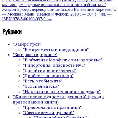
мы заводим вредные привычки и как от них избавиться /
Жадсон Брюер ; перевод с английского Валентины Корнеевой.
— Москва : Манн, Иванов и Фербер, 2018 . — 304 с. : ил. —
ISBN 978-5-00100-997-9.
→
Рубрики
"В мире грез"
"В мире мечты и предвидения"
"Еще раз о здоровье"
"В объятиях Морфея: сон и здоровье"
"Гипертония: опасность № 1"
"Давайте зрение беречь!"
"Диабет — не приговор"
"Есть, чтобы жить"
"Зелёная аптека"
"Наркотики: от отчаяния к надежде"
"Живое слово мудрости духовной" (декада
православной книги)
"Православные праздники"
"Святые земли русской"
"Преподобный Серафим"