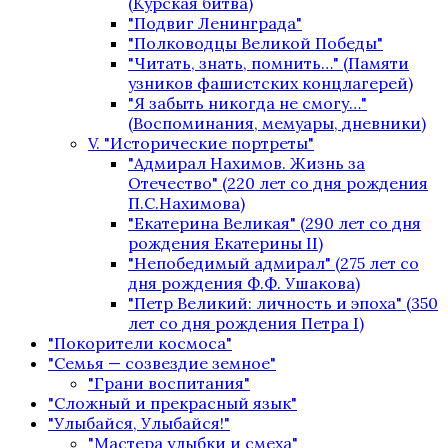
(Курская битва)
"Подвиг Ленинграда"
"Полководцы Великой Победы"
"Читать, знать, помнить…" (Памяти
узников фашистских концлагерей)
"Я забыть никогда не смогу…"
(Воспоминания, мемуары, дневники)
V. "Исторические портреты"
"Адмирал Нахимов. Жизнь за
Отечество" (220 лет со дня рождения
П.С.Нахимова)
"Екатерина Великая" (290 лет со дня
рождения Екатерины II)
"Непобедимый адмирал" (275 лет со
дня рождения Ф.Ф. Ушакова)
"Петр Великий: личность и эпоха" (350
лет со дня рождения Петра I)
"Покорители космоса"
"Семья — созвездие земное"
"Грани воспитания"
"Сложный и прекрасный язык"
"Улыбайся, Улыбайся!"
"Мастера улыбки и смеха"