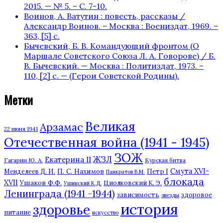
2015. — № 5. – С. 7-10.
Воинов, А. Ватутин : повесть, рассказы /
Александр Воинов. – Москва : Воениздат, 1969. –
363, [5] с.
Бычевский, Б. В. Командующий фронтом (О
Маршале Советского Союза Л. А. Говорове) / Б.
В. Бычевский. — Москва : Политиздат, 1973. –
110, [2] с. — (Герои Советской Родины).
Метки
Великая
Арзамас
22 июня 1941
Отечественная война (1941 - 1945)
ЗОЖ
ЖЗЛ
Екатерина II
Гагарин Ю. А.
Курская битва
П. С. Нахимов
Смута XVI-
Петр I
Менделеев Д. И.
Панкратов В.М.
блокада
XVII
Ушаков Ф.Ф.
Циолковский К. Э.
Ушинский К.Д.
Ленинграда (1941 -1944)
зависимость
здоровое
звезды
история
здоровье
питание
искусство