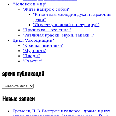
"Человек и мир"
"Жить в мире с собой"
"Ритм тела, мелодия духа и гармония
души"
"Стресс: управляй и регулируй"
"Привычка — это сила!"
"Различая краски, звуки, запахи…"
Цикл "Ассоциации"
"Красная выставка"
"Мудрость"
"Плоды"
"Счастье"
архив публикаций
архив
публикаций
Новые записи
Еремеев, П. В. Выстрел в галерее : драма в двух
актах, шести картинах / Петр Еремеев. — [Б. м. :