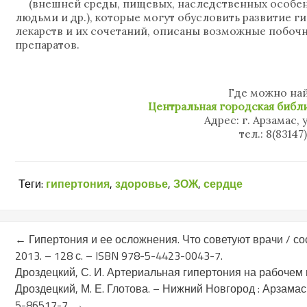
(внешней среды, пищевых, наследственных особе
людьми и др.), которые могут обусловить развитие г
лекарств и их сочетаний, описаны возможные побоч
препаратов.
Где можно най
Центральная городская библи
Адрес: г. Арзамас, 
тел.: 8(83147
Теги:
гипертония
,
здоровье
,
ЗОЖ
,
сердце
←
Гипертония и ее осложнения. Что советуют врачи / сос
2013. – 128 с. – ISBN 978-5-4423-0043-7.
Дроздецкий, С. И. Артериальная гипертония на рабочем м
Дроздецкий, М. Е. Глотова. – Нижний Новгород : Арзамас : 
5-86517-7.
→