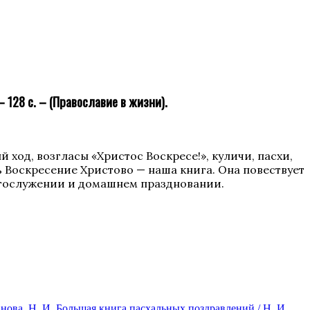
 128 с. – (Православие в жизни).
 ход, возгласы «Христос Воскресе!», куличи, пасхи,
ть Воскресение Христово — наша книга. Она повествует
огослужении и домашнем праздновании.
нова, Н. И. Большая книга пасхальных поздравлений / Н. И.