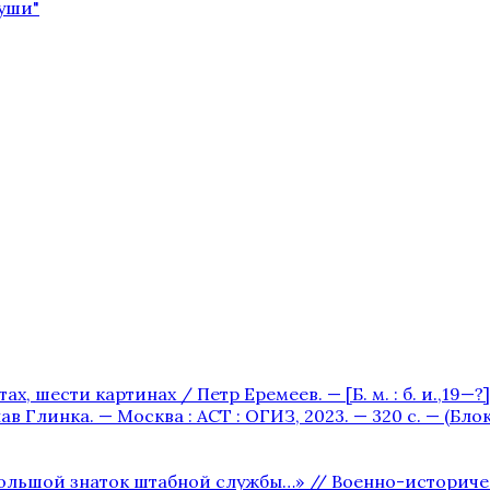
души"
х, шести картинах / Петр Еремеев. — [Б. м. : б. и.,19—?] —
в Глинка. — Москва : АСТ : ОГИЗ, 2023. — 320 с. — (Бл
льшой знаток штабной службы…» // Военно-исторический 