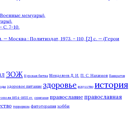
– (Военные мемуары).
уары).
С. 7-10.
 Москва : Политиздат, 1973. – 110, [2] с. — (Герои
ЗОЖ
ЗЛ
П. С. Нахимов
Курская битва
Менделеев Д. И.
Панкратов
история
здоровье
здоровое питание
езды
искусство
православная
православие
ополя 1854-1855 гг.
оригами
ество
хобби
фитотерапия
терроризм