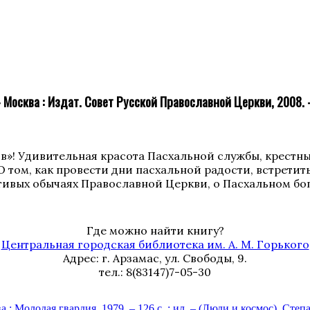
 Москва : Издат. Совет Русской Православной Церкви, 2008. –
»! Удивительная красота Пасхальной службы, крестный
О том, как провести дни пасхальной радости, встрети
стивых обычаях Православной Церкви, о Пасхальном б
Где можно найти книгу?
Центральная городская библиотека им. А. М. Горького
Адрес: г. Арзамас, ул. Свободы, 9.
тел.: 8(83147)7-05-30
 : Молодая гвардия, 1979. – 126 с. : ил. – (Люди и космос).
Степа