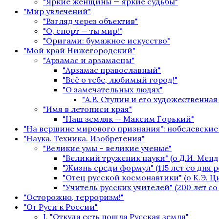
"Яркие женщины — яркие судьбы"
"Мир увлечений"
"Взгляд через объектив"
"О, спорт — ты мир!"
"Оригами: бумажное искусство"
"Мой край Нижегородский"
"Арзамас и арзамасцы"
"Арзамас православный"
"Всё о тебе, любимый город!"
"О замечательных людях"
"А.В. Ступин и его художественная
"Имя в летописи края"
"Наш земляк — Максим Горький"
"На вершине мирового признания": нобелевские
"Наука. Техника. Изобретения"
"Великие умы – великие ученые"
"Великий труженик науки" (о Д.И. Менд
"Жизнь среди формул" (115 лет со дня 
"Отец русской космонавтики" (о К.Э. 
"Учитель русских учителей" (200 лет с
"Осторожно, терроризм!"
"От Руси к России"
I. "Откуда есть пошла Русская земля"