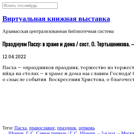
Виртуальная книжная выставка
Арзамасская централизованная библиотечная система
Празднуем Пасху: в храме и дома / сост. О. Тертышникова. –
12.04.2022
Пасха — «праздников праздник, торжество из торжеств
яйца на столах — в храме и дома мы славим Господа! 
о смысле события Воскресения Христова, о благоче
Теги:
Пасха
,
православие
,
праздник
,
церковь
←
Шонин, Г. С. Самые первые / Г. С. Шонин. – 2-е изд. – Москва