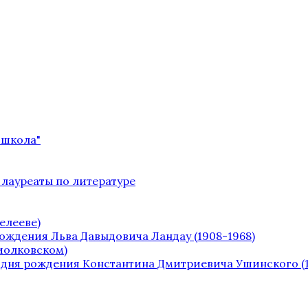
 школа"
 лауреаты по литературе
елееве)
рождения Льва Давыдовича Ландау (1908-1968)
Циолковском)
о дня рождения Константина Дмитриевича Ушинского (1