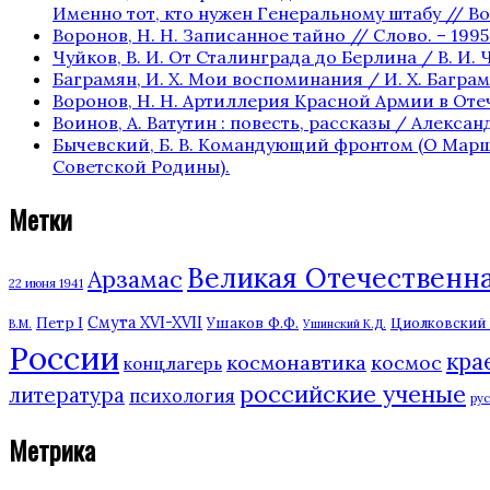
Именно тот, кто нужен Генеральному штабу // Вое
Воронов, Н. Н. Записанное тайно // Слово. – 1995. 
Чуйков, В. И. От Сталинграда до Берлина / В. И. Ч
Баграмян, И. Х. Мои воспоминания / И. Х. Баграмян
Воронов, Н. Н. Артиллерия Красной Армии в Отече
Воинов, А. Ватутин : повесть, рассказы / Александр
Бычевский, Б. В. Командующий фронтом (О Маршале 
Советской Родины).
Метки
Великая Отечественная
Арзамас
22 июня 1941
Смута XVI-XVII
Ушаков Ф.Ф.
Петр I
Циолковский К
В.М.
Ушинский К.Д.
России
кра
космонавтика
космос
концлагерь
российские ученые
литература
психология
ру
Метрика