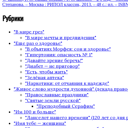
Степанова. – Москва : РИПОЛ классик, 2013. – 48 с.: ил. – ISB
Рубрики
"В мире грез"
"В мире мечты и предвидения"
"Еще раз о здоровье"
"В объятиях Морфея: сон и здоровье"
"Гипертония: опасность № 1"
"Давайте зрение беречь!"
"Диабет — не приговор"
"Есть, чтобы жить"
"Зелёная аптека"
"Наркотики: от отчаяния к надежде"
"Живое слово мудрости духовной" (декада право
"Православные праздники"
"Святые земли русской"
"Преподобный Серафим"
"Им 100 и больше"
"Ланселот нашего времени" (120 лет со дня
"Имя тебе — женщина"