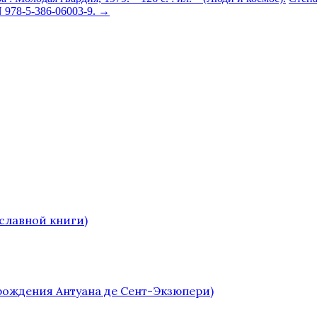
N 978-5-386-06003-9.
→
славной книги)
 рождения Антуана де Сент-Экзюпери)