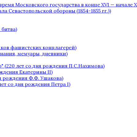
 время Московского государства в конце XVI — начале XV
чала Севастопольской обороны (1854-1855 гг.))
 битва)
ников фашистских концлагерей)
инания, мемуары, дневники)
" (220 лет со дня рождения П.С.Нахимова)
ождения Екатерины II)
я рождения Ф.Ф. Ушакова)
лет со дня рождения Петра I)