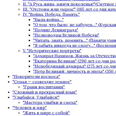
II. "А Русь жива, минуя поколенья!"(Смутное
III. "Отстоим или умрем!" (165 лет со дня на
IV. "Война. Победа. Память."
"Была война…"
"О том, что было, не забудем…" (Курская
"Подвиг Ленинграда"
"Полководцы Великой Победы"
"Читать, знать, помнить…" (Памяти уз
"Я забыть никогда не смогу…" (Воспом
V. "Исторические портреты"
"Адмирал Нахимов. Жизнь за Отечество
"Екатерина Великая" (290 лет со дня р
"Непобедимый адмирал" (275 лет со дн
"Петр Великий: личность и эпоха" (350 
"Покорители космоса"
"Семья — созвездие земное"
"Грани воспитания"
"Сложный и прекрасный язык"
"Улыбайся, Улыбайся!"
"Мастера улыбки и смеха"
"Человек и мир"
"Жить в мире с собой"