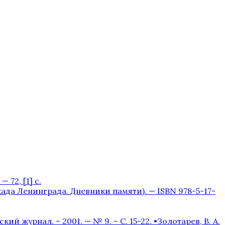
 72, [1] с.
окада Ленинграда. Дневники памяти). — ISBN 978-5-17-
журнал. – 2001. — № 9. – С. 15-22. •Золотарев, В. А.