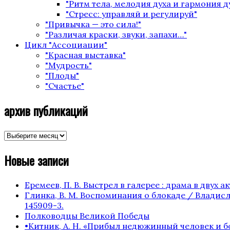
"Ритм тела, мелодия духа и гармония 
"Стресс: управляй и регулируй"
"Привычка — это сила!"
"Различая краски, звуки, запахи…"
Цикл "Ассоциации"
"Красная выставка"
"Мудрость"
"Плоды"
"Счастье"
архив публикаций
архив
публикаций
Новые записи
Еремеев, П. В. Выстрел в галерее : драма в двух акта
Глинка, В. М. Воспоминания о блокаде / Владисла
145909-3.
Полководцы Великой Победы
•Китник, А. Н. «Прибыл недюжинный человек и бо