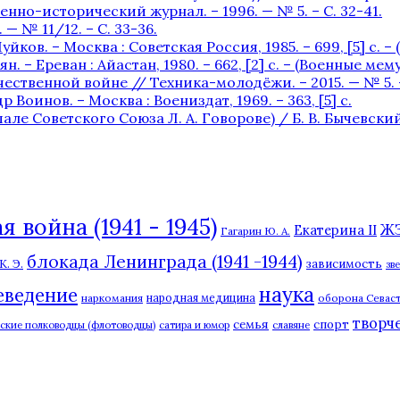
нно-исторический журнал. – 1996. — № 5. – С. 32-41.
— № 11/12. – С. 33-36.
уйков. – Москва : Советская Россия, 1985. – 699, [5] с. 
. – Ереван : Айастан, 1980. – 662, [2] c. – (Военные мем
ственной войне // Техника-молодёжи. – 2015. — № 5. – 
 Воинов. – Москва : Воениздат, 1969. – 363, [5] с.
Советского Союза Л. А. Говорове) / Б. В. Бычевский. —
 война (1941 - 1945)
Ж
Екатерина II
Гагарин Ю. А.
блокада Ленинграда (1941 -1944)
. Э.
зависимость
зв
наука
еведение
наркомания
народная медицина
оборона Севаст
творч
семья
спорт
сские полководцы (флотоводцы)
сатира и юмор
славяне