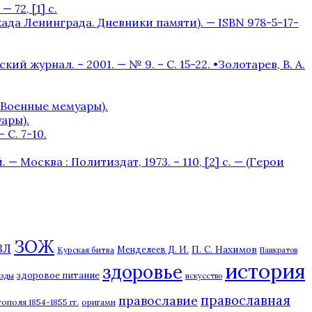
 72, [1] с.
окада Ленинграда. Дневники памяти). — ISBN 978-5-17-
журнал. – 2001. — № 9. – С. 15-22. •Золотарев, В. А.
– (Военные мемуары).
уары).
С. 7-10.
 Москва : Политиздат, 1973. – 110, [2] с. — (Герои
ЗОЖ
ЗЛ
П. С. Нахимов
Курская битва
Менделеев Д. И.
Панкратов
история
здоровье
здоровое питание
езды
искусство
православная
православие
ополя 1854-1855 гг.
оригами