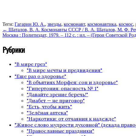
Теги:
Гагарин Ю. А.
,
звезды
,
космонавт
,
космонавтика
,
космос
,
←
Шаталов, В. А. Космонавты СССР / В. А. Шаталов, М. Ф. Ребро
Москва : Политиздат, 1979. – 112 с. : ил. – (Герои Советской Р
Рубрики
"В мире грез"
"В мире мечты и предвидения"
"Еще раз о здоровье"
"В объятиях Морфея: сон и здоровье"
"Гипертония: опасность № 1"
"Давайте зрение беречь!"
"Диабет — не приговор"
"Есть, чтобы жить"
"Зелёная аптека"
"Наркотики: от отчаяния к надежде"
"Живое слово мудрости духовной" (декада право
"Православные праздники"