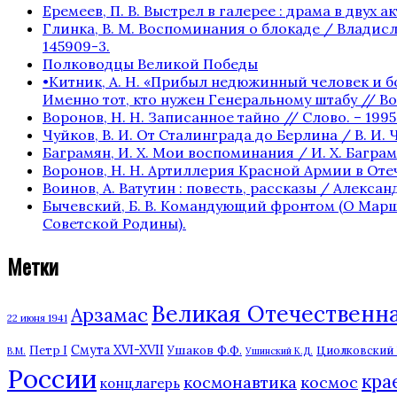
Еремеев, П. В. Выстрел в галерее : драма в двух акта
Глинка, В. М. Воспоминания о блокаде / Владисла
145909-3.
Полководцы Великой Победы
•Китник, А. Н. «Прибыл недюжинный человек и бо
Именно тот, кто нужен Генеральному штабу // Вое
Воронов, Н. Н. Записанное тайно // Слово. – 1995. 
Чуйков, В. И. От Сталинграда до Берлина / В. И. Ч
Баграмян, И. Х. Мои воспоминания / И. Х. Баграмян
Воронов, Н. Н. Артиллерия Красной Армии в Отече
Воинов, А. Ватутин : повесть, рассказы / Александр
Бычевский, Б. В. Командующий фронтом (О Маршале 
Советской Родины).
Метки
Великая Отечественная
Арзамас
22 июня 1941
Смута XVI-XVII
Ушаков Ф.Ф.
Петр I
Циолковский К
В.М.
Ушинский К.Д.
России
кра
космонавтика
космос
концлагерь