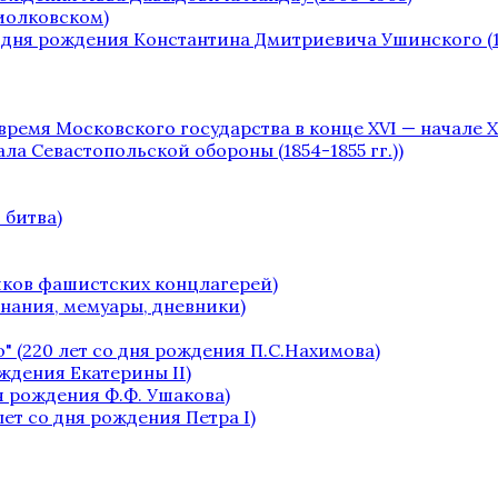
Циолковском)
о дня рождения Константина Дмитриевича Ушинского (1
 время Московского государства в конце XVI — начале XV
чала Севастопольской обороны (1854-1855 гг.))
 битва)
ников фашистских концлагерей)
инания, мемуары, дневники)
" (220 лет со дня рождения П.С.Нахимова)
ождения Екатерины II)
я рождения Ф.Ф. Ушакова)
лет со дня рождения Петра I)