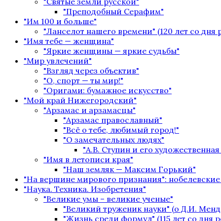
"Святые земли русской"
"Преподобный Серафим"
"Им 100 и больше"
"Ланселот нашего времени" (120 лет со дня
"Имя тебе — женщина"
"Яркие женщины — яркие судьбы"
"Мир увлечений"
"Взгляд через объектив"
"О, спорт — ты мир!"
"Оригами: бумажное искусство"
"Мой край Нижегородский"
"Арзамас и арзамасцы"
"Арзамас православный"
"Всё о тебе, любимый город!"
"О замечательных людях"
"А.В. Ступин и его художественная
"Имя в летописи края"
"Наш земляк — Максим Горький"
"На вершине мирового признания": нобелевские
"Наука. Техника. Изобретения"
"Великие умы – великие ученые"
"Великий труженик науки" (о Д.И. Менд
"Жизнь среди формул" (115 лет со дня 