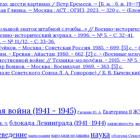
х, шести картинах / Петр Еремеев. — [Б. м. : б. и.,19—?] —
в Глинка. — Москва : АСТ : ОГИЗ, 2023. — 320 с. — (Бл
льшой знаток штабной службы…» // Военно-исторический 
нно-исторический журнал. – 1996. — № 5. – С. 32-41.
— № 11/12. – С. 33-36.
уйков. – Москва : Советская Россия, 1985. – 699, [5] с. 
. – Ереван : Айастан, 1980. – 662, [2] c. – (Военные мем
ственной войне // Техника-молодёжи. – 2015. — № 5. – 
 Воинов. – Москва : Воениздат, 1969. – 363, [5] с.
Советского Союза Л. А. Говорове) / Б. В. Бычевский. —
 война (1941 - 1945)
Ж
Екатерина II
Гагарин Ю. А.
блокада Ленинграда (1941 -1944)
. Э.
зависимость
зв
наука
еведение
наркомания
народная медицина
оборона Севаст