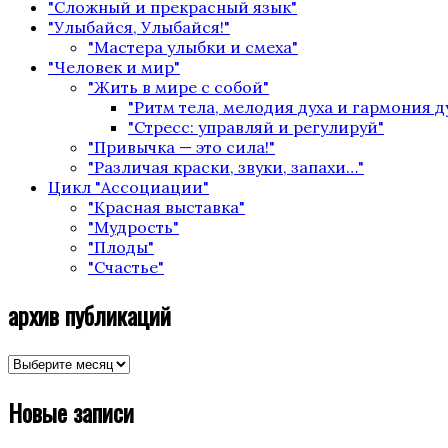
"Сложный и прекрасный язык"
"Улыбайся, Улыбайся!"
"Мастера улыбки и смеха"
"Человек и мир"
"Жить в мире с собой"
"Ритм тела, мелодия духа и гармония 
"Стресс: управляй и регулируй"
"Привычка — это сила!"
"Различая краски, звуки, запахи…"
Цикл "Ассоциации"
"Красная выставка"
"Мудрость"
"Плоды"
"Счастье"
архив публикаций
архив
публикаций
Новые записи