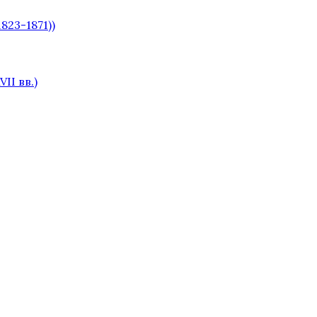
823-1871))
II вв.)