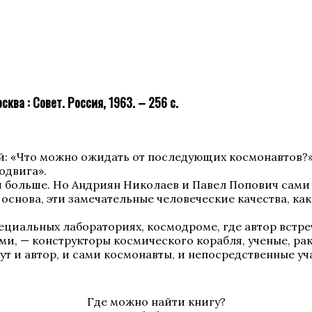
ква : Совет. Россия, 1963. – 256 с.
й: «Что можно ожидать от последующих космонавтов?»
одвига».
ми больше. Но Андриян Николаев и Павел Попович сами 
 основа, эти замечательные человеческие качества, как
пециальных лабораториях, космодроме, где автор встр
ами, — конструкторы космического корабля, ученые, р
т и автор, и сами космонавты, и непосредственные уч
Где можно найти книгу?