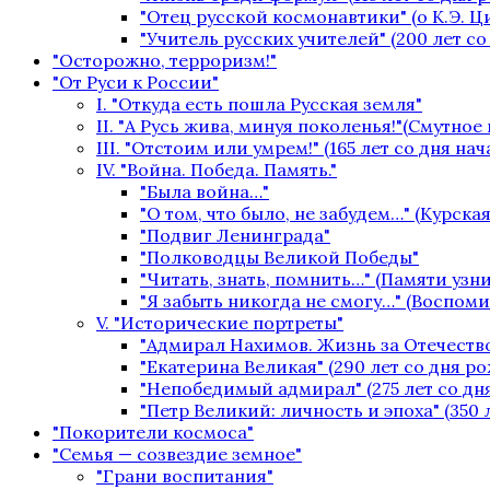
"Отец русской космонавтики" (о К.Э. 
"Учитель русских учителей" (200 лет с
"Осторожно, терроризм!"
"От Руси к России"
I. "Откуда есть пошла Русская земля"
II. "А Русь жива, минуя поколенья!"(Смутное
III. "Отстоим или умрем!" (165 лет со дня на
IV. "Война. Победа. Память."
"Была война…"
"О том, что было, не забудем…" (Курская
"Подвиг Ленинграда"
"Полководцы Великой Победы"
"Читать, знать, помнить…" (Памяти уз
"Я забыть никогда не смогу…" (Воспом
V. "Исторические портреты"
"Адмирал Нахимов. Жизнь за Отечество
"Екатерина Великая" (290 лет со дня р
"Непобедимый адмирал" (275 лет со дн
"Петр Великий: личность и эпоха" (350 
"Покорители космоса"
"Семья — созвездие земное"
"Грани воспитания"