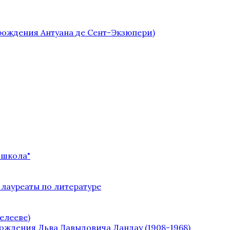
 рождения Антуана де Сент-Экзюпери)
 школа"
 лауреаты по литературе
елееве)
рождения Льва Давыдовича Ландау (1908-1968)