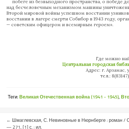
побеге из безвыходного пространства, о победе д
над бесчеловечным механизмом машины уничтожения.
Второй мировой войны успешном восстании узников 
восстании в лагере смерти Собибор в 1943 году, ор
— советским офицером и всемирным героем».
Где можно най
Центральная городская библи
Адрес: г. Арзамас, 
тел.: 8(83147
Теги:
Великая Отечественная война (1941 - 1945)
,
Вт
←
Шмаглевская, С. Невиновные в Нюрнберге : роман / С
— 271, [1] с. : ил.