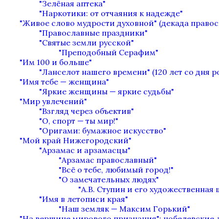
"Зелёная аптека"
"Наркотики: от отчаяния к надежде"
"Живое слово мудрости духовной" (декада право
"Православные праздники"
"Святые земли русской"
"Преподобный Серафим"
"Им 100 и больше"
"Ланселот нашего времени" (120 лет со дня 
"Имя тебе — женщина"
"Яркие женщины — яркие судьбы"
"Мир увлечений"
"Взгляд через объектив"
"О, спорт — ты мир!"
"Оригами: бумажное искусство"
"Мой край Нижегородский"
"Арзамас и арзамасцы"
"Арзамас православный"
"Всё о тебе, любимый город!"
"О замечательных людях"
"А.В. Ступин и его художественная
"Имя в летописи края"
"Наш земляк — Максим Горький"
"На вершине мирового признания": нобелевские 