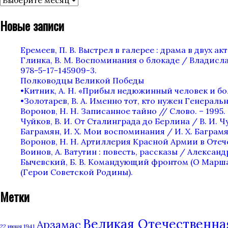
публикаций
Новые записи
Еремеев, П. В. Выстрел в галерее : драма в двух актах
Глинка, В. М. Воспоминания о блокаде / Владислав
978-5-17-145909-3.
Полководцы Великой Победы
•Китник, А. Н. «Прибыл недюжинный человек и бол
•Золотарев, В. А. Именно тот, кто нужен Генеральн
Воронов, Н. Н. Записанное тайно // Слово. – 1995. —
Чуйков, В. И. От Сталинграда до Берлина / В. И. Чу
Баграмян, И. Х. Мои воспоминания / И. Х. Баграмян.
Воронов, Н. Н. Артиллерия Красной Армии в Отечес
Воинов, А. Ватутин : повесть, рассказы / Александр 
Бычевский, Б. В. Командующий фронтом (О Маршале С
(Герои Советской Родины).
Метки
Великая Отечественная 
Арзамас
22 июня 1941