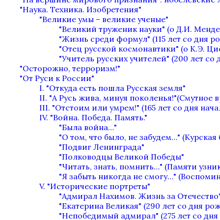
"Наука. Техника. Изобретения"
"Великие умы – великие ученые"
"Великий труженик науки" (о Д.И. Менде
"Жизнь среди формул" (115 лет со дня 
"Отец русской космонавтики" (о К.Э. Ц
"Учитель русских учителей" (200 лет с
"Осторожно, терроризм!"
"От Руси к России"
I. "Откуда есть пошла Русская земля"
II. "А Русь жива, минуя поколенья!"(Смутное 
III. "Отстоим или умрем!" (165 лет со дня нач
IV. "Война. Победа. Память."
"Была война…"
"О том, что было, не забудем…" (Курская 
"Подвиг Ленинграда"
"Полководцы Великой Победы"
"Читать, знать, помнить…" (Памяти узн
"Я забыть никогда не смогу…" (Воспоми
V. "Исторические портреты"
"Адмирал Нахимов. Жизнь за Отечество"
"Екатерина Великая" (290 лет со дня ро
"Непобедимый адмирал" (275 лет со дня