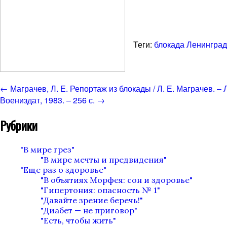
Теги:
блокада Ленинграда
←
Маграчев, Л. Е. Репортаж из блокады / Л. Е. Маграчев. – Л
Воениздат, 1983. – 256 с.
→
Рубрики
"В мире грез"
"В мире мечты и предвидения"
"Еще раз о здоровье"
"В объятиях Морфея: сон и здоровье"
"Гипертония: опасность № 1"
"Давайте зрение беречь!"
"Диабет — не приговор"
"Есть, чтобы жить"