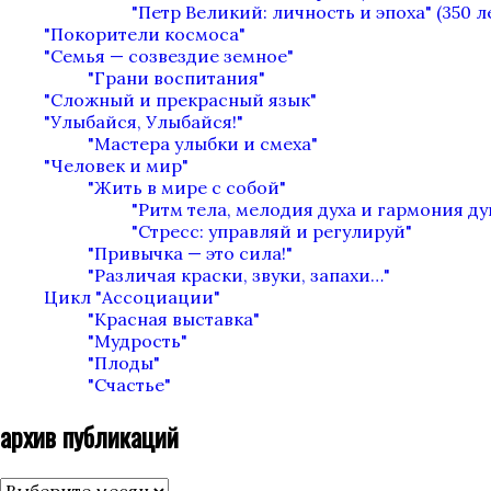
"Петр Великий: личность и эпоха" (350 л
"Покорители космоса"
"Семья — созвездие земное"
"Грани воспитания"
"Сложный и прекрасный язык"
"Улыбайся, Улыбайся!"
"Мастера улыбки и смеха"
"Человек и мир"
"Жить в мире с собой"
"Ритм тела, мелодия духа и гармония д
"Стресс: управляй и регулируй"
"Привычка — это сила!"
"Различая краски, звуки, запахи…"
Цикл "Ассоциации"
"Красная выставка"
"Мудрость"
"Плоды"
"Счастье"
архив публикаций
архив