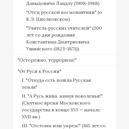
Давыдовича Ландау (1908-1968)
"Отец русской космонавтики" (о
К.Э. Циолковском)
"Учитель русских учителей" (200
лет со дня рождения
Константина Дмитриевича
Ушинского (1823-1871))
"Осторожно, терроризм!"
"От Руси к России"
I. "Откуда есть пошла Русская
земля"
II. "А Русь жива, минуя поколенья!"
(Смутное время Московского
государства в конце XVI — начале
XVII вв.)
III. "Отстоим или умрем!" (165 лет со