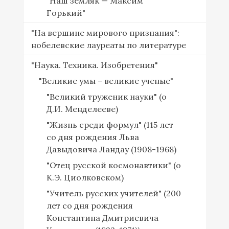
"Наш земляк — Максим
Горький"
"На вершине мирового признания":
нобелевские лауреаты по литературе
"Наука. Техника. Изобретения"
"Великие умы – великие ученые"
"Великий труженик науки" (о
Д.И. Менделееве)
"Жизнь среди формул" (115 лет
со дня рождения Льва
Давыдовича Ландау (1908-1968)
"Отец русской космонавтики" (о
К.Э. Циолковском)
"Учитель русских учителей" (200
лет со дня рождения
Константина Дмитриевича