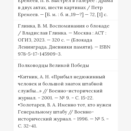
Еремеев, П. В. Выстрел в галерее : драма
в двух актах, шести картинах / Петр
Еремеев. — [Б. м. : б. и.,19—?] — 72, [1] с.
Глинка, В. М. Воспоминания о блокаде
/ Владислав Глинка. — Москва : АСТ :
ОГИЗ, 2023. — 320 с. — (Блокада
Ленинграда. Дневники памяти). — ISBN
978-5-17-145909-3.
Полководцы Великой Победы
•Китник, А. Н. «Прибыл недюжинный
человек и большой знаток штабной
службы…» // Военно-исторический
журнал. – 2001. — № 9. – С. 15-22.
•Золотарев, В. А. Именно тот, кто нужен
Генеральному штабу // Военно-
исторический журнал. – 1996. — № 5. –
С. 32-41.