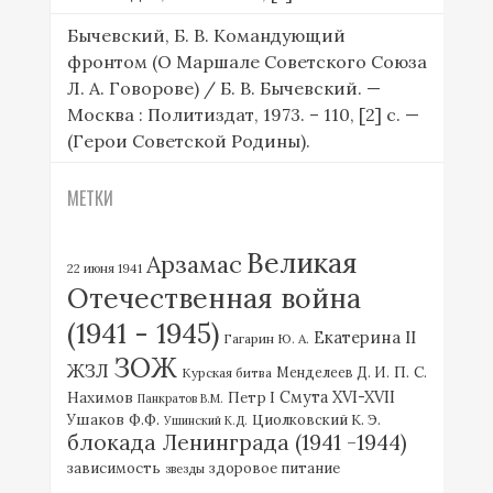
Бычевский, Б. В. Командующий
фронтом (О Маршале Советского Союза
Л. А. Говорове) / Б. В. Бычевский. —
Москва : Политиздат, 1973. – 110, [2] с. —
(Герои Советской Родины).
МЕТКИ
Великая
Арзамас
22 июня 1941
Отечественная война
(1941 - 1945)
Екатерина II
Гагарин Ю. А.
ЗОЖ
ЖЗЛ
П. С.
Курская битва
Менделеев Д. И.
Нахимов
Смута XVI-XVII
Петр I
Панкратов В.М.
Ушаков Ф.Ф.
Циолковский К. Э.
Ушинский К.Д.
блокада Ленинграда (1941 -1944)
зависимость
здоровое питание
звезды