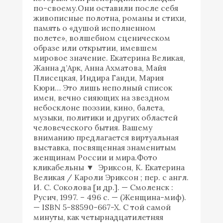
по-своему.Они оставили после себя
живописные полотна, романы и стихи,
память о «душой исполненном
полете», волшебном сценическом
образе или открытии, имевшем
мировое значение. Екатерина Великая,
Жанна д’Арк, Анна Ахматова, Майя
Плисецкая, Индира Ганди, Мария
Кюри… Это лишь неполный список
имен, вечно сияющих на звездном
небосклоне поэзии, кино, балета,
музыки, политики и других областей
человеческого бытия. Вашему
вниманию предлагается виртуальная
выставка, посвященная знаменитым
женщинам России и мира.Фото
кликабельны ▼ Эриксон, К. Екатерина
Великая / Кароли Эриксон ; пер. с англ.
И. С. Соколова [и др.]. — Смоленск :
Русич, 1997. – 496 с. — (Женщина-миф).
— ISBN 5-88590-667-X. С той самой
минуты, как четырнадцатилетняя