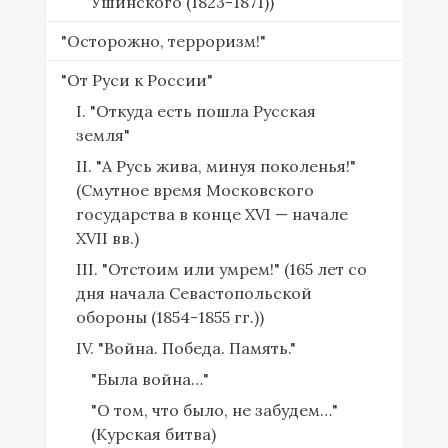
Ушинского (1823-1871))
"Осторожно, терроризм!"
"От Руси к России"
I. "Откуда есть пошла Русская
земля"
II. "А Русь жива, минуя поколенья!"
(Смутное время Московского
государства в конце XVI — начале
XVII вв.)
III. "Отстоим или умрем!" (165 лет со
дня начала Севастопольской
обороны (1854-1855 гг.))
IV. "Война. Победа. Память."
"Была война…"
"О том, что было, не забудем…"
(Курская битва)