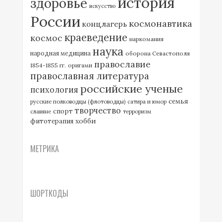
история
здоровье
искусство
России
космонавтика
концлагерь
краеведение
космос
наркомания
наука
народная медицина
оборона Севастополя
православие
1854-1855 гг.
оригами
православная литература
российские ученые
психология
семья
русские полководцы (флотоводцы)
сатира и юмор
творчество
спорт
славяне
терроризм
хобби
фитотерапия
МЕТРИКА
ШОРТКОДЫ