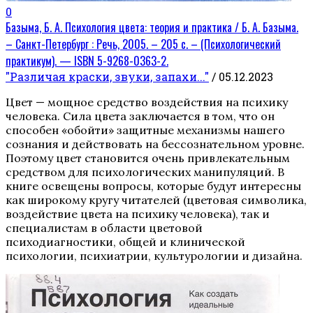
0
Базыма, Б. А. Психология цвета: теория и практика / Б. А. Базыма.
– Санкт-Петербург : Речь, 2005. – 205 с. – (Психологический
практикум). — ISBN 5-9268-0363-2.
"Различая краски, звуки, запахи..."
/ 05.12.2023
Цвет — мощное средство воздействия на психику
человека. Сила цвета заключается в том, что он
способен «обойти» защитные механизмы нашего
сознания и действовать на бессознательном уровне.
Поэтому цвет становится очень привлекательным
средством для психологических манипуляций. В
книге освещены вопросы, которые будут интересны
как широкому кругу читателей (цветовая символика,
воздействие цвета на психику человека), так и
специалистам в области цветовой
психодиагностики, общей и клинической
психологии, психиатрии, культурологии и дизайна.