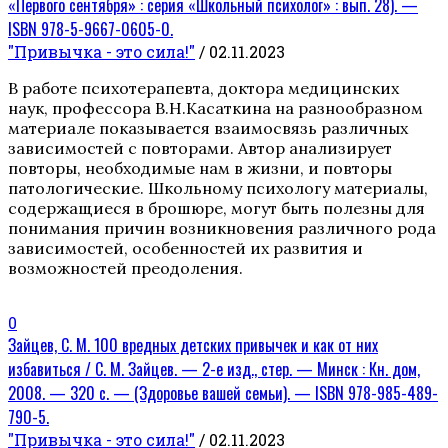
«Первого сентября» : серия «Школьный психолог» : вып. 28). —
ISBN 978-5-9667-0605-0.
"Привычка - это сила!"
/ 02.11.2023
В работе психотерапевта, доктора медицинских
наук, профессора В.Н.Касаткина на разнообразном
материале показывается взаимосвязь различных
зависимостей с повторами. Автор анализирует
повторы, необходимые нам в жизни, и повторы
патологические. Школьному психологу материалы,
содержащиеся в брошюре, могут быть полезны для
понимания причин возникновения различного рода
зависимостей, особенностей их развития и
возможностей преодоления.
0
Зайцев, С. М. 100 вредных детских привычек и как от них
избавиться / С. М. Зайцев. — 2-е изд., стер. — Минск : Кн. дом,
2008. — 320 с. — (Здоровье вашей семьи). — ISBN 978-985-489-
790-5.
"Привычка - это сила!"
/ 02.11.2023