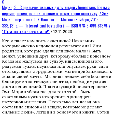
0
Морин, Э. 13 привычек сильных духом людей : [перестань бояться
перемен, посмотри в лицо своим страхам, верни свою силу] / Эми
Морин ; пер. с англ. Г. Е. Власова. — Москва : Бомбора, 2019. —
333, [3] с. — (International bestseller). — ISBN 978-5-699-81379-7.
"Привычка - это сила!"
/ 12.11.2023
Кто мешает нам жить счастливо? Начальник,
который «вечно недоволен результатами»? Или
родители, которые «дали слишком мало»? Быть
может, успешный друг, которому «больше повезло»?
Когда мы жалуемся на судьбу, ищем виноватого,
радуемся чужим неудачам или опускаем руки, едва
столкнувшись с трудностями, мы не приближаемся к
жизни своей мечты. Мы лишь делаем себе больнее и
блокируем творческую энергию, необходимую для
достижения целей. Практикующий психотерапевт
Эми Морин убеждена: для того чтобы быть
счастливым нужно искоренить тринадцать
паттернов мышления. Несколько лет назад она
составила список «13 вещей, которые не делают
сильные люди», легший в основу этой книги. Сотни