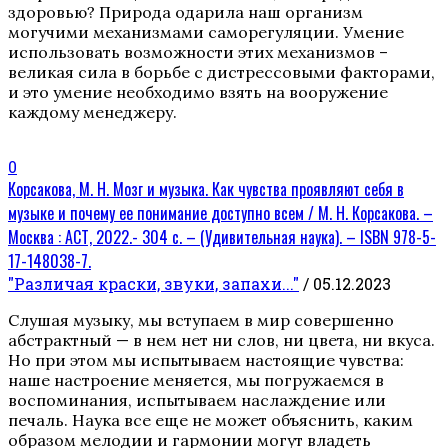
здоровью? Природа одарила наш организм
могучими механизмами саморегуляции. Умение
использовать возможности этих механизмов –
великая сила в борьбе с дистрессовыми факторами,
и это умение необходимо взять на вооружение
каждому менеджеру.
0
Корсакова, М. Н. Мозг и музыка. Как чувства проявляют себя в
музыке и почему ее понимание доступно всем / М. Н. Корсакова. –
Москва : АСТ, 2022.- 304 с. – (Удивительная наука). – ISBN 978-5-
17-148038-7.
"Различая краски, звуки, запахи..."
/ 05.12.2023
Слушая музыку, мы вступаем в мир совершенно
абстрактный — в нем нет ни слов, ни цвета, ни вкуса.
Но при этом мы испытываем настоящие чувства:
наше настроение меняется, мы погружаемся в
воспоминания, испытываем наслаждение или
печаль. Наука все еще не может объяснить, каким
образом мелодии и гармонии могут владеть