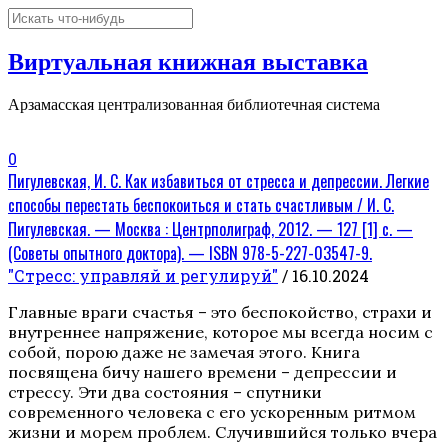
Виртуальная книжная выставка
Арзамасская централизованная библиотечная система
0
Пигулевская, И. С. Как избавиться от стресса и депрессии. Легкие
способы перестать беспокоиться и стать счастливым / И. С.
Пигулевская. — Москва : Центрполиграф, 2012. — 127 [1] с. —
(Советы опытного доктора). — ISBN 978-5-227-03547-9.
"Стресс: управляй и регулируй"
/ 16.10.2024
Главные враги счастья – это беспокойство, страхи и
внутреннее напряжение, которое мы всегда носим с
собой, порою даже не замечая этого. Книга
посвящена бичу нашего времени – депрессии и
стрессу. Эти два состояния – спутники
современного человека с его ускоренным ритмом
жизни и морем проблем. Случившийся только вчера