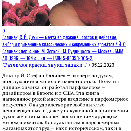
0
Еллинек, С. Й. Духи — мечта во флаконе : состав и действие,
выбоp и пpименение классических и современных ароматов / Й. С.
Еллинек ; пер. с нем. М. Зоркой , М. Рудницкого. — Москва : БММ
АО, 1996. — 164 с. : ил. — ISBN 5-88353-005-2.
"Различая краски, звуки, запахи..."
/ 05.12.2023
Доктор Й. Стефан Еллинек — эксперт по духам,
пользующийся мировой известностью. Получив
диплом химика, он работал парфюмером —
дизайнером в Европе и в США. Эта книга —
написанное рукой мастера введение в парфюмерное
искусство. Она удовлетворит любопытство
непосвященных, и даже у искушенной в применении
духов женщины вызовет восхищение чарующим
миром ароматов. Консультантам в парфюмерных
магазинах этот труд — как в историческом, так и в