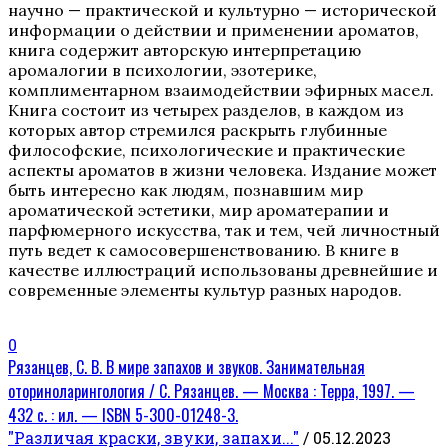
научно — практической и культурно — исторической
информации о действии и применении ароматов,
книга содержит авторскую интерпретацию
аромалогии в психологии, эзотерике,
комплиментарном взаимодействии эфирных масел.
Книга состоит из четырех разделов, в каждом из
которых автор стремился раскрыть глубинные
философские, психологические и практические
аспекты ароматов в жизни человека. Издание может
быть интересно как людям, познавшим мир
ароматической эстетики, мир ароматерапии и
парфюмерного искусства, так и тем, чей личностный
путь ведет к самосовершенствованию. В книге в
качестве иллюстраций использованы древнейшие и
современные элементы культур разных народов.
0
Рязанцев, С. В. В мире запахов и звуков. Занимательная
оториноларингология / С. Рязанцев. — Москва : Терра, 1997. —
432 с. : ил. — ISBN 5-300-01248-3.
"Различая краски, звуки, запахи..."
/ 05.12.2023