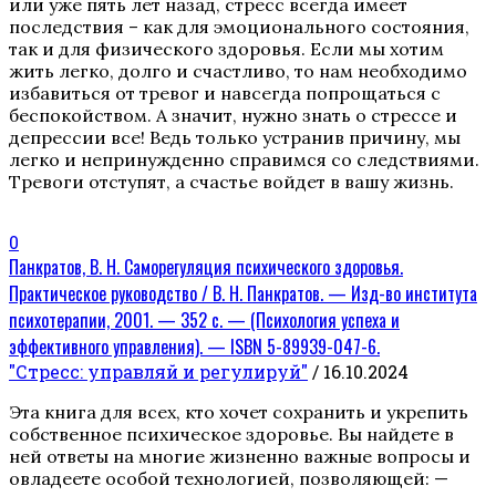
или уже пять лет назад, стресс всегда имеет
последствия – как для эмоционального состояния,
так и для физического здоровья. Если мы хотим
жить легко, долго и счастливо, то нам необходимо
избавиться от тревог и навсегда попрощаться с
беспокойством. А значит, нужно знать о стрессе и
депрессии все! Ведь только устранив причину, мы
легко и непринужденно справимся со следствиями.
Тревоги отступят, а счастье войдет в вашу жизнь.
0
Панкратов, В. Н. Саморегуляция психического здоровья.
Практическое руководство / В. Н. Панкратов. — Изд-во института
психотерапии, 2001. — 352 с. — (Психология успеха и
эффективного управления). — ISBN 5-89939-047-6.
"Стресс: управляй и регулируй"
/ 16.10.2024
Эта книга для всех, кто хочет сохранить и укрепить
собственное психическое здоровье. Вы найдете в
ней ответы на многие жизненно важные вопросы и
овладеете особой технологией, позволяющей: —