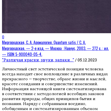
0
Миргородская, С. А. Аромалогия. Quantum satis / С. А.
Миргородская. — 2-е изд. — Москва : Навеус, 2003. — 272 с. : ил.
— ISBN 5-900040-05-4.
"Различая краски, звуки, запахи..."
/ 05.12.2023
Личностный свет эстетической позиции человека
всегда находит свое воплощение в различных видах
прекрасного — творчестве, образе жизни и мыслей,
красоте созидания и совершенстве изменений.
Информация настоящей книги систематизирована
в соответствии с методологией всеобщих законов
развития природы, общих принципов бытия и
познания. Наряду с собранными воедино,
обобщенным и систематизированным объемом