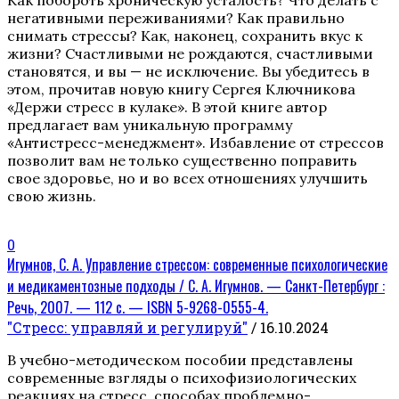
негативными переживаниями? Как правильно
снимать стрессы? Как, наконец, сохранить вкус к
жизни? Счастливыми не рождаются, счастливыми
становятся, и вы — не исключение. Вы убедитесь в
этом, прочитав новую книгу Сергея Ключникова
«Держи стресс в кулаке». В этой книге автор
предлагает вам уникальную программу
«Антистресс-менеджмент». Избавление от стрессов
позволит вам не только существенно поправить
свое здоровье, но и во всех отношениях улучшить
свою жизнь.
0
Игумнов, С. А. Управление стрессом: современные психологические
и медикаментозные подходы / С. А. Игумнов. — Санкт-Петербург :
Речь, 2007. — 112 с. — ISBN 5-9268-0555-4.
"Стресс: управляй и регулируй"
/ 16.10.2024
В учебно-методическом пособии представлены
современные взгляды о психофизиологических
реакциях на стресс, способах проблемно-