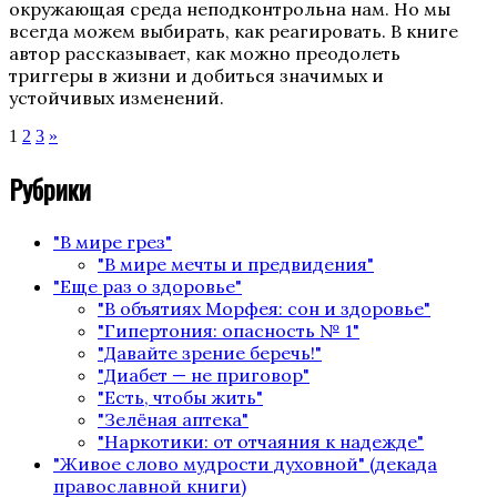
окружающая среда неподконтрольна нам. Но мы
всегда можем выбирать, как реагировать. В книге
автор рассказывает, как можно преодолеть
триггеры в жизни и добиться значимых и
устойчивых изменений.
Пагинация
Страница
Страница
Страница
1
2
3
»
записей
Рубрики
"В мире грез"
"В мире мечты и предвидения"
"Еще раз о здоровье"
"В объятиях Морфея: сон и здоровье"
"Гипертония: опасность № 1"
"Давайте зрение беречь!"
"Диабет — не приговор"
"Есть, чтобы жить"
"Зелёная аптека"
"Наркотики: от отчаяния к надежде"
"Живое слово мудрости духовной" (декада
православной книги)