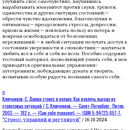
улучшить свое самочувствие, научившись
вырабатывать иммунитет против скуки, тревоги,
одиночества и других гнетущих состояний;—
обрести чувство вдохновения, благополучия и
оптимизма;— преодолевать стрессы, депрессии,
кризисы жизни;— извлекать пользу из потерь и
вовремя освобождаться от болезненных
переживаний.— в любой ситуации получать доступ к
состоянию уверенности и спокойствия;— научиться
любить все в себе и себя во всем. Пособие содержит
тестовый материал, позволяющий узнать себя, в нем
приводятся оригинальные упражнения-
аутотренинги, побуждающие думать и творить,
испытывая особую радость познания самого себя.
0
Ключников, С. Держи стресс в кулаке. Как извлечь выгоду из
стрессовых ситуаций / С. Ключников. — Санкт-Петербург : Питер,
2002. — 192 с. — (Сам себе психолог). — ISBN 5-94723-057-7.
"Стресс: управляй и регулируй"
/ 16.10.2024
Как побороть хроническую усталость? Что делать с