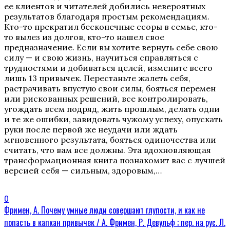
ее клиентов и читателей добились невероятных
результатов благодаря простым рекомендациям.
Кто-то прекратил бесконечные ссоры в семье, кто-
то вылез из долгов, кто-то нашел свое
предназначение. Если вы хотите вернуть себе свою
силу — и свою жизнь, научиться справляться с
трудностями и добиваться целей, измените всего
лишь 13 привычек. Перестаньте жалеть себя,
растрачивать впустую свои силы, бояться перемен
или рискованных решений, все контролировать,
угождать всем подряд, жить прошлым, делать одни
и те же ошибки, завидовать чужому успеху, опускать
руки после первой же неудачи или ждать
мгновенного результата, бояться одиночества или
считать, что вам все должны. Эта вдохновляющая
трансформационная книга познакомит вас с лучшей
версией себя — сильным, здоровым,…
0
Фримен, А. Почему умные люди совершают глупости, и как не
попасть в капкан привычек / А. Фримен, Р. Девульф ; пер. на рус. Л.