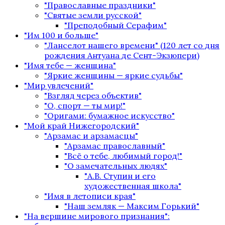
"Православные праздники"
"Святые земли русской"
"Преподобный Серафим"
"Им 100 и больше"
"Ланселот нашего времени" (120 лет со дня
рождения Антуана де Сент-Экзюпери)
"Имя тебе — женщина"
"Яркие женщины — яркие судьбы"
"Мир увлечений"
"Взгляд через объектив"
"О, спорт — ты мир!"
"Оригами: бумажное искусство"
"Мой край Нижегородский"
"Арзамас и арзамасцы"
"Арзамас православный"
"Всё о тебе, любимый город!"
"О замечательных людях"
"А.В. Ступин и его
художественная школа"
"Имя в летописи края"
"Наш земляк — Максим Горький"
"На вершине мирового признания":