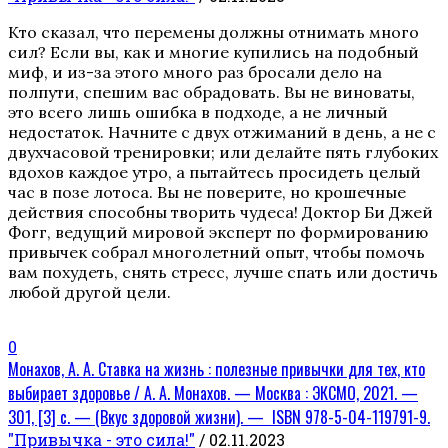
Кто сказал, что перемены должны отнимать много
сил? Если вы, как и многие купились на подобный
миф, и из-за этого много раз бросали дело на
полпути, спешим вас обрадовать. Вы не виноваты,
это всего лишь ошибка в подходе, а не личный
недостаток. Начните с двух отжиманий в день, а не с
двухчасовой тренировки; или делайте пять глубоких
вдохов каждое утро, а пытайтесь просидеть целый
час в позе лотоса. Вы не поверите, но крошечные
действия способны творить чудеса! Доктор Би Джей
Фогг, ведущий мировой эксперт по формированию
привычек собрал многолетний опыт, чтобы помочь
вам похудеть, снять стресс, лучше спать или достичь
любой другой цели.
0
Монахов, А. А. Ставка на жизнь : полезные привычки для тех, кто
выбирает здоровье / А. А. Монахов. — Москва : ЭКСМО, 2021. —
301, [3] с. — (Вкус здоровой жизни). — ISBN 978-5-04-119791-9.
"Привычка - это сила!"
/ 02.11.2023