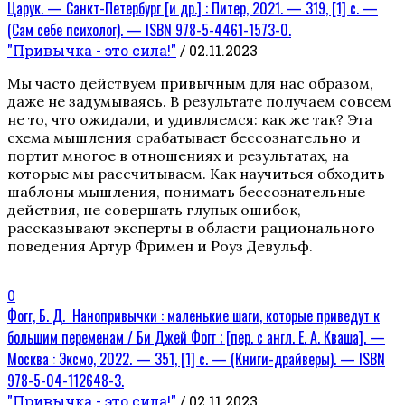
Царук. — Санкт-Петербург [и др.] : Питер, 2021. — 319, [1] с. —
(Сам себе психолог). — ISBN 978-5-4461-1573-0.
"Привычка - это сила!"
/ 02.11.2023
Мы часто действуем привычным для нас образом,
даже не задумываясь. В результате получаем совсем
не то, что ожидали, и удивляемся: как же так? Эта
схема мышления срабатывает бессознательно и
портит многое в отношениях и результатах, на
которые мы рассчитываем. Как научиться обходить
шаблоны мышления, понимать бессознательные
действия, не совершать глупых ошибок,
рассказывают эксперты в области рационального
поведения Артур Фримен и Роуз Девульф.
0
Фогг, Б. Д. Нанопривычки : маленькие шаги, которые приведут к
большим переменам / Би Джей Фогг ; [пер. с англ. Е. А. Кваша]. —
Москва : Эксмо, 2022. — 351, [1] с. — (Книги-драйверы). — ISBN
978-5-04-112648-3.
"Привычка - это сила!"
/ 02.11.2023