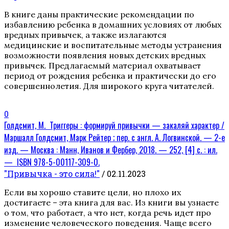
В книге даны практические рекомендации по
избавлению ребенка в домашних условиях от любых
вредных привычек, а также излагаются
медицинские и воспитательные методы устранения
возможности появления новых детских вредных
привычек. Предлагаемый материал охватывает
период от рождения ребенка и практически до его
совершеннолетия. Для широкого круга читателей.
0
Голдсмит, М. Триггеры : формируй привычки — закаляй характер /
Маршалл Голдсмит, Марк Рейтер ; пер. с англ. А. Логвинской. — 2-е
изд. — Москва : Манн, Иванов и Фербер, 2018. — 252, [4] с. : ил.
— ISBN 978-5-00117-309-0.
"Привычка - это сила!"
/ 02.11.2023
Если вы хорошо ставите цели, но плохо их
достигаете – эта книга для вас. Из книги вы узнаете
о том, что работает, а что нет, когда речь идет про
изменение человеческого поведения. Чаще всего