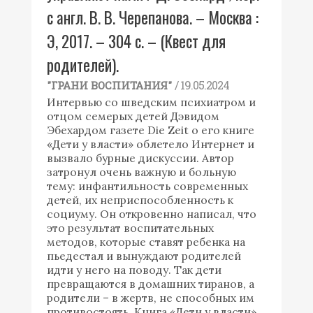
с англ. В. В. Черепанова. – Москва :
Э, 2017. – 304 с. – (Квест для
родителей).
/ 19.05.2024
"ГРАНИ ВОСПИТАНИЯ"
Интервью со шведским психиатром и
отцом семерых детей Дэвидом
Эбехардом газете Die Zeit о его книге
«Дети у власти» облетело Интернет и
вызвало бурные дискуссии. Автор
затронул очень важную и больную
тему: инфантильность современных
детей, их неприспособленность к
социуму. Он откровенно написал, что
это результат воспитательных
методов, которые ставят ребенка на
пьедестал и вынуждают родителей
идти у него на поводу. Так дети
превращаются в домашних тиранов, а
родители – в жертв, не способных им
противостоять. Книга «Дети у власти»,