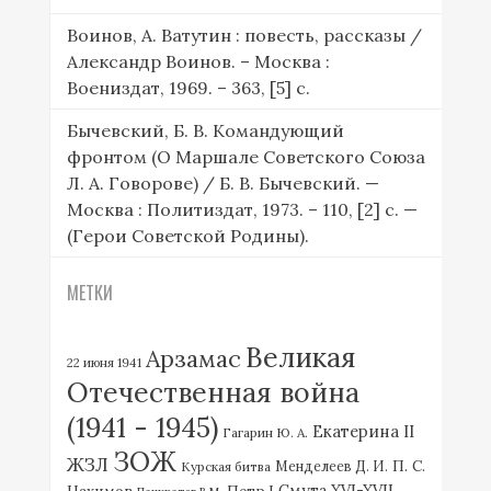
Воинов, А. Ватутин : повесть, рассказы /
Александр Воинов. – Москва :
Воениздат, 1969. – 363, [5] с.
Бычевский, Б. В. Командующий
фронтом (О Маршале Советского Союза
Л. А. Говорове) / Б. В. Бычевский. —
Москва : Политиздат, 1973. – 110, [2] с. —
(Герои Советской Родины).
МЕТКИ
Великая
Арзамас
22 июня 1941
Отечественная война
(1941 - 1945)
Екатерина II
Гагарин Ю. А.
ЗОЖ
ЖЗЛ
П. С.
Курская битва
Менделеев Д. И.
Нахимов
Смута XVI-XVII