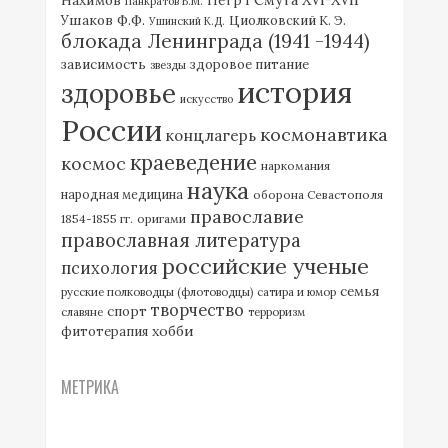
Петр I
Панкратов В.М.
Ушаков Ф.Ф.
Циолковский К. Э.
Ушинский К.Д.
блокада Ленинграда (1941 -1944)
зависимость
здоровое питание
звезды
история
здоровье
искусство
России
космонавтика
концлагерь
краеведение
космос
наркомания
наука
народная медицина
оборона Севастополя
православие
1854-1855 гг.
оригами
православная литература
российские ученые
психология
семья
русские полководцы (флотоводцы)
сатира и юмор
творчество
спорт
славяне
терроризм
хобби
фитотерапия
МЕТРИКА