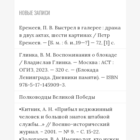
НОВЫЕ ЗАПИСИ
Еремеев, П. В. Выстрел в галерее : драма
в двух актах, шести картинах / Петр
Еремеев. — [Б. м. : б. и.,19—?] — 72, [1] с.
Глинка, В. М. Воспоминания о блокаде
/ Владислав Глинка. — Москва : АСТ :
ОГИЗ, 2023. — 320 с. — (Блокада
Ленинграда. Дневники памяти). — ISBN
978-5-17-145909-3.
Полководцы Великой Победы
•Китник, А. Н. «Прибыл недюжинный
человек и большой знаток штабной
службы…» // Военно-исторический
журнал. – 2001. — № 9. – С. 15-22.
•Золотарев, В. А. Именно тот, кто нужен