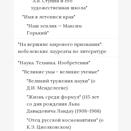
"А.В. Ступин и его
художественная школа"
"Имя в летописи края"
"Наш земляк — Максим
Горький"
"На вершине мирового признания":
нобелевские лауреаты по литературе
"Наука. Техника. Изобретения"
"Великие умы – великие ученые"
"Великий труженик науки" (о
Д.И. Менделееве)
"Жизнь среди формул" (115 лет
со дня рождения Льва
Давыдовича Ландау (1908-1968)
"Отец русской космонавтики" (о
К.Э. Циолковском)