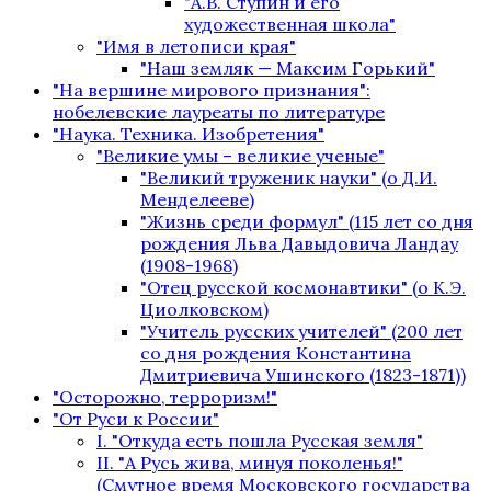
"А.В. Ступин и его
художественная школа"
"Имя в летописи края"
"Наш земляк — Максим Горький"
"На вершине мирового признания":
нобелевские лауреаты по литературе
"Наука. Техника. Изобретения"
"Великие умы – великие ученые"
"Великий труженик науки" (о Д.И.
Менделееве)
"Жизнь среди формул" (115 лет со дня
рождения Льва Давыдовича Ландау
(1908-1968)
"Отец русской космонавтики" (о К.Э.
Циолковском)
"Учитель русских учителей" (200 лет
со дня рождения Константина
Дмитриевича Ушинского (1823-1871))
"Осторожно, терроризм!"
"От Руси к России"
I. "Откуда есть пошла Русская земля"
II. "А Русь жива, минуя поколенья!"
(Смутное время Московского государства