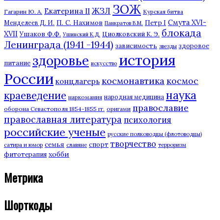
ЗОЖ
ЖЗЛ
Екатерина II
Гагарин Ю. А.
Курская битва
П. С. Нахимов
Смута XVI-
Петр I
Менделеев Д. И.
Панкратов В.М.
блокада
XVII
Ушаков Ф.Ф.
Циолковский К. Э.
Ушинский К.Д.
Ленинграда (1941 -1944)
зависимость
здоровое
звезды
история
здоровье
питание
искусство
России
космонавтика
космос
концлагерь
наука
краеведение
наркомания
народная медицина
православие
оборона Севастополя 1854-1855 гг.
оригами
православная литература
психология
российские ученые
русские полководцы (флотоводцы)
творчество
семья
спорт
сатира и юмор
славяне
терроризм
хобби
фитотерапия
Метрика
Шорткоды