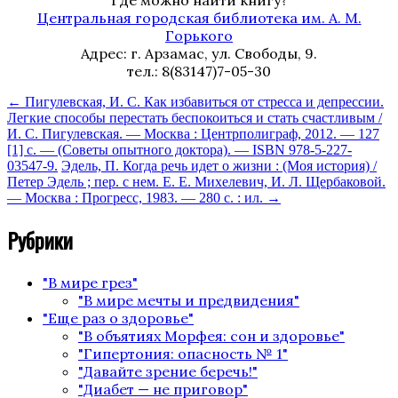
Где можно найти книгу?
Центральная городская библиотека им. А. М.
Горького
Адрес: г. Арзамас, ул. Свободы, 9.
тел.: 8(83147)7-05-30
←
Пигулевская, И. С. Как избавиться от стресса и депрессии.
Легкие способы перестать беспокоиться и стать счастливым /
И. С. Пигулевская. — Москва : Центрполиграф, 2012. — 127
[1] с. — (Советы опытного доктора). — ISBN 978-5-227-
03547-9.
Эдель, П. Когда речь идет о жизни : (Моя история) /
Петер Эдель ; пер. с нем. Е. Е. Михелевич, И. Л. Щербаковой.
— Москва : Прогресс, 1983. — 280 с. : ил.
→
Рубрики
"В мире грез"
"В мире мечты и предвидения"
"Еще раз о здоровье"
"В объятиях Морфея: сон и здоровье"
"Гипертония: опасность № 1"
"Давайте зрение беречь!"
"Диабет — не приговор"