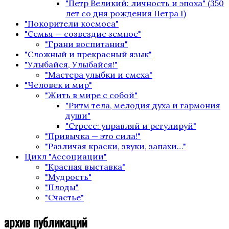
"Петр Великий: личность и эпоха" (350
лет со дня рождения Петра I)
"Покорители космоса"
"Семья — созвездие земное"
"Грани воспитания"
"Сложный и прекрасный язык"
"Улыбайся, Улыбайся!"
"Мастера улыбки и смеха"
"Человек и мир"
"Жить в мире с собой"
"Ритм тела, мелодия духа и гармония
души"
"Стресс: управляй и регулируй"
"Привычка — это сила!"
"Различая краски, звуки, запахи…"
Цикл "Ассоциации"
"Красная выставка"
"Мудрость"
"Плоды"
"Счастье"
архив публикаций