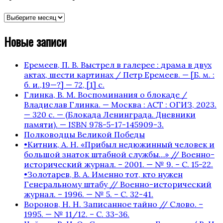
архив
публикаций
Новые записи
Еремеев, П. В. Выстрел в галерее : драма в двух
актах, шести картинах / Петр Еремеев. — [Б. м. :
б. и.,19—?] — 72, [1] с.
Глинка, В. М. Воспоминания о блокаде /
Владислав Глинка. — Москва : АСТ : ОГИЗ, 2023.
— 320 с. — (Блокада Ленинграда. Дневники
памяти). — ISBN 978-5-17-145909-3.
Полководцы Великой Победы
•Китник, А. Н. «Прибыл недюжинный человек и
большой знаток штабной службы…» // Военно-
исторический журнал. – 2001. — № 9. – С. 15-22.
•Золотарев, В. А. Именно тот, кто нужен
Генеральному штабу // Военно-исторический
журнал. – 1996. — № 5. – С. 32-41.
Воронов, Н. Н. Записанное тайно // Слово. –
1995. — № 11/12. – С. 33-36.