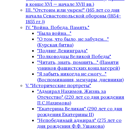
в конце XVI — начале XVII вв.)
III. "Отстоим или умрем!" (165 лет со дня
начала Севастопольской обороны (1854-
1855 гг.))
IV. "Война. Победа. Память."
"Была война…"
"О том, что было, не забудем…"
(Курская битва)
"Подвиг Ленинграда"
"Полководцы Великой Победы"
"Читать, знать, помнить…" (Памяти
узников фашистских концлагерей)
"Я забыть никогда не смогу…"
(Воспоминания, мемуары, дневники)
V. "Исторические портреты"
"Адмирал Нахимов. Жизнь за
Отечество" (220 лет со дня рождения
П.С.Нахимова)
"Екатерина Великая" (290 лет со дня
рождения Екатерины II)
"Непобедимый адмирал" (275 лет со
дня рождения Ф.Ф. Ушакова)