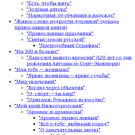
"Есть, чтобы жить"
"Зелёная аптека"
"Наркотики: от отчаяния к надежде"
"Живое слово мудрости духовной" (декада
православной книги)
"Православные праздники"
"Святые земли русской"
"Преподобный Серафим"
"Им 100 и больше"
"Ланселот нашего времени" (120 лет со дня
рождения Антуана де Сент-Экзюпери)
"Имя тебе — женщина"
"Яркие женщины — яркие судьбы"
"Мир увлечений"
"Взгляд через объектив"
"О, спорт — ты мир!"
"Оригами: бумажное искусство"
"Мой край Нижегородский"
"Арзамас и арзамасцы"
"Арзамас православный"
"Всё о тебе, любимый город!"
"О замечательных людях"