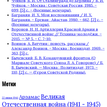
Чуйков, В. И. От Сталинграда до Берлина / В. И.
Чуйков. – Москва : Советская Россия, 1985. –
699, [5] с. – (Военные мемуары).
Баграмян, И. Х. Мои воспоминания / И. Х.
Баграмян. – Ереван : Айастан, 1980. – 662, [2] c. –
(Военные мемуары).
Воронов, Н. Н. Артиллерия Красной Армии в
Отечественной войне // Техника-молодёжи. –
2015. — № 5. – С. 7-10.
Воинов, А. Ватутин : повесть, рассказы /
Александр Воинов. – Москва : Воениздат, 1969. –
363, [5] с.
Бычевский, Б. В. Командующий фронтом (О
Маршале Советского Союза Л. А. Говорове) / Б.
В. Бычевский. — Москва : Политиздат, 1973. –
110, [2] с. — (Герои Советской Родины).
Метки
Великая
Арзамас
22 июня 1941
Отечественная война (1941 - 1945)