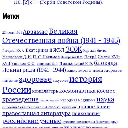
110, [2] с. — (Герои Советской Родины).
Метки
Великая
Арзамас
22 июня 1941
Отечественная война (1941 - 1945)
ЗОЖ
ЖЗЛ
Екатерина II
Гагарин Ю. А.
Курская битва
П. С. Нахимов
Смута XVI-
Петр I
Менделеев Д. И.
Панкратов В.М.
блокада
XVII
Ушаков Ф.Ф.
Циолковский К. Э.
Ушинский К.Д.
Ленинграда (1941 -1944)
зависимость
здоровое
звезды
история
здоровье
питание
искусство
России
космонавтика
космос
концлагерь
наука
краеведение
наркомания
народная медицина
православие
оборона Севастополя 1854-1855 гг.
оригами
православная литература
психология
российские ученые
русские полководцы (флотоводцы)
творчество
семья
спорт