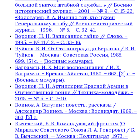
большой знаток штабной службы…» // Военно-
исторический журнал. – 2001. — № 9. – С. 15-22.
•Золотарев, В. А. Именно тот, кто нужен
Генеральному штабу // Военно-исторический
журнал. – 1996. — № 5. – С. 32-41.
Воронов, Н. Н. Записанное тайно // Слово. –
1995. — № 11/12. – С. 33-36.
Чуйков, В. И. От Сталинграда до Берлина / В. И.
Чуйков. – Москва : Советская Россия, 1985. –
699, [5] с. – (Военные мемуары).
Баграмян, И. Х. Мои воспоминания / И. Х.
Баграмян. – Ереван : Айастан, 1980. – 662, [2] c. –
(Военные мемуары).
Воронов, Н. Н. Артиллерия Красной Армии в
Отечественной войне // Техника-молодёжи. –
2015. — № 5. – С. 7-10.
Воинов, А. Ватутин : повесть, рассказы /
Александр Воинов. – Москва : Воениздат, 1969. –
363, [5] с.
Бычевский, Б. В. Командующий фронтом (О
Маршале Советского Союза Л. А. Говорове) / Б.
В. Бычевский. — Москва : Политиздат, 1973. –