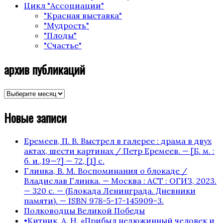
Цикл "Ассоциации"
"Красная выставка"
"Мудрость"
"Плоды"
"Счастье"
архив публикаций
архив
публикаций
Новые записи
Еремеев, П. В. Выстрел в галерее : драма в двух
актах, шести картинах / Петр Еремеев. — [Б. м. :
б. и.,19—?] — 72, [1] с.
Глинка, В. М. Воспоминания о блокаде /
Владислав Глинка. — Москва : АСТ : ОГИЗ, 2023.
— 320 с. — (Блокада Ленинграда. Дневники
памяти). — ISBN 978-5-17-145909-3.
Полководцы Великой Победы
•Китник, А. Н. «Прибыл недюжинный человек и