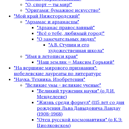
"О, спорт — ты мир!"
"Оригами: бумажное искусство"
"Мой край Нижегородский"
"Арзамас и арзамасцы"
"Арзамас православный"
"Всё о тебе, любимый город!"
"О замечательных людях"
"А.В. Ступин и его
художественная школа"
"Имя в летописи края"
"Наш земляк — Максим Горький"
"На вершине мирового признания":
нобелевские лауреаты по литературе
"Наука. Техника. Изобретения"
"Великие умы – великие ученые"
"Великий труженик науки" (о Д.И.
Менделееве)
"Жизнь среди формул" (115 лет со дня
рождения Льва Давыдовича Ландау
(1908-1968)
"Отец русской космонавтики" (о К.Э.
Циолковском)