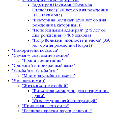
"Адмирал Нахимов. Жизнь за
Отечество" (220 лет со дня рождения
П.С.Нахимова)
"Екатерина Великая" (290 лет со дня
рождения Екатерины II)
"Непобедимый адмирал" (275 лет со
дня рождения Ф.Ф. Ушакова)
"Петр Великий: личность и эпоха" (350
лет со дня рождения Петра I)
"Покорители космоса"
"Семья — созвездие земное"
"Грани воспитания"
"Сложный и прекрасный язык"
"Улыбайся, Улыбайся!"
"Мастера улыбки и смеха"
"Человек и мир"
"Жить в мире с собой"
"Ритм тела, мелодия духа и гармония
души"
"Стресс: управляй и регулируй"
"Привычка — это сила!"
"Различая краски, звуки, запахи…"