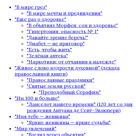
"В мире грез"
"В мире мечты и предвидения"
"Еще раз о здоровье"
"В объятиях Морфея: сон и здоровье"
"Гипертония: опасность № 1"
"Давайте зрение беречь!"
"Диабет — не приговор"
"Есть, чтобы жить"
"Зелёная аптека"
"Наркотики: от отчаяния к надежде"
"Живое слово мудрости духовной" (декада
православной книги)
"Православные праздники"
"Святые земли русской"
"Преподобный Серафим"
"Им 100 и больше"
"Ланселот нашего времени" (120 лет со дня
рождения Антуана де Сент-Экзюпери)
"Имя тебе — женщина"
"Яркие женщины — яркие судьбы"
"Мир увлечений"
"Взгляд через объектив"