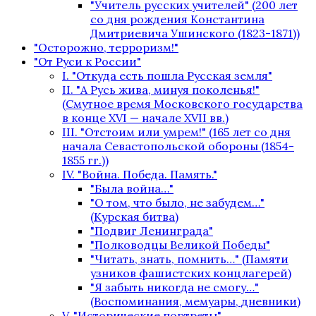
"Учитель русских учителей" (200 лет
со дня рождения Константина
Дмитриевича Ушинского (1823-1871))
"Осторожно, терроризм!"
"От Руси к России"
I. "Откуда есть пошла Русская земля"
II. "А Русь жива, минуя поколенья!"
(Смутное время Московского государства
в конце XVI — начале XVII вв.)
III. "Отстоим или умрем!" (165 лет со дня
начала Севастопольской обороны (1854-
1855 гг.))
IV. "Война. Победа. Память."
"Была война…"
"О том, что было, не забудем…"
(Курская битва)
"Подвиг Ленинграда"
"Полководцы Великой Победы"
"Читать, знать, помнить…" (Памяти
узников фашистских концлагерей)
"Я забыть никогда не смогу…"
(Воспоминания, мемуары, дневники)
V. "Исторические портреты"