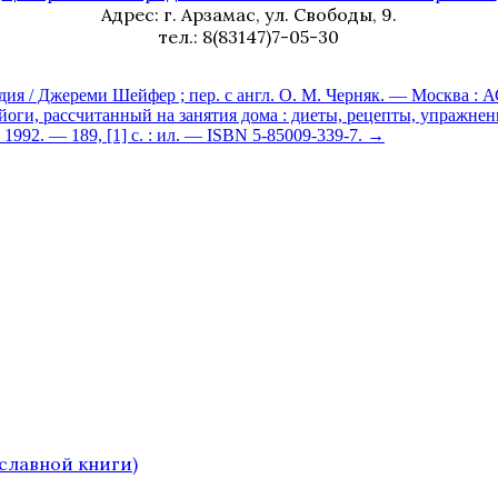
Адрес: г. Арзамас, ул. Свободы, 9.
тел.: 8(83147)7-05-30
/ Джереми Шейфер ; пер. с англ. О. М. Черняк. — Москва : АСТ 
йоги, рассчитанный на занятия дома : диеты, рецепты, упражне
 1992. — 189, [1] с. : ил. — ISBN 5-85009-339-7.
→
славной книги)