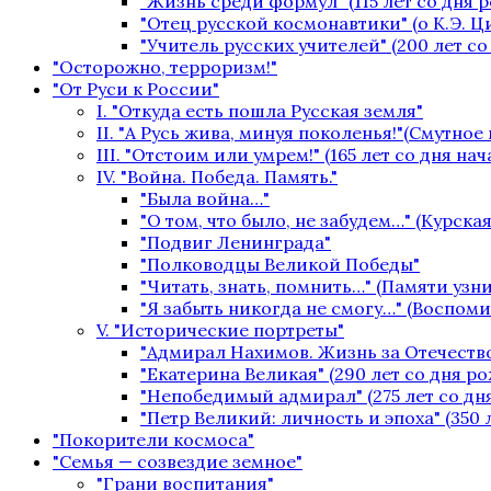
"Жизнь среди формул" (115 лет со дня 
"Отец русской космонавтики" (о К.Э. 
"Учитель русских учителей" (200 лет с
"Осторожно, терроризм!"
"От Руси к России"
I. "Откуда есть пошла Русская земля"
II. "А Русь жива, минуя поколенья!"(Смутное
III. "Отстоим или умрем!" (165 лет со дня на
IV. "Война. Победа. Память."
"Была война…"
"О том, что было, не забудем…" (Курская
"Подвиг Ленинграда"
"Полководцы Великой Победы"
"Читать, знать, помнить…" (Памяти уз
"Я забыть никогда не смогу…" (Воспом
V. "Исторические портреты"
"Адмирал Нахимов. Жизнь за Отечество
"Екатерина Великая" (290 лет со дня р
"Непобедимый адмирал" (275 лет со дн
"Петр Великий: личность и эпоха" (350 
"Покорители космоса"
"Семья — созвездие земное"
"Грани воспитания"