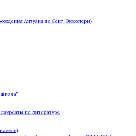
 рождения Антуана де Сент-Экзюпери)
 школа"
 лауреаты по литературе
елееве)