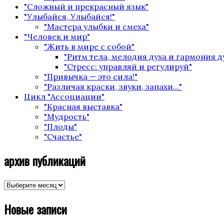
"Сложный и прекрасный язык"
"Улыбайся, Улыбайся!"
"Мастера улыбки и смеха"
"Человек и мир"
"Жить в мире с собой"
"Ритм тела, мелодия духа и гармония 
"Стресс: управляй и регулируй"
"Привычка — это сила!"
"Различая краски, звуки, запахи…"
Цикл "Ассоциации"
"Красная выставка"
"Мудрость"
"Плоды"
"Счастье"
архив публикаций
архив
публикаций
Новые записи