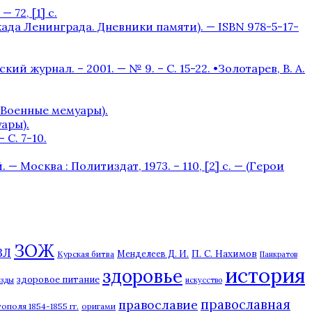
 72, [1] с.
окада Ленинграда. Дневники памяти). — ISBN 978-5-17-
журнал. – 2001. — № 9. – С. 15-22. •Золотарев, В. А.
– (Военные мемуары).
уары).
С. 7-10.
 Москва : Политиздат, 1973. – 110, [2] с. — (Герои
ЗОЖ
ЗЛ
П. С. Нахимов
Курская битва
Менделеев Д. И.
Панкратов
история
здоровье
здоровое питание
езды
искусство
православная
православие
ополя 1854-1855 гг.
оригами