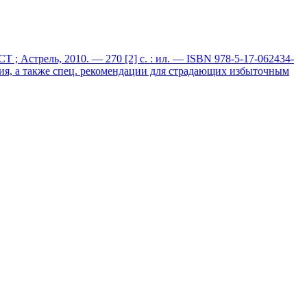
; Астрель, 2010. — 270 [2] с. : ил. — ISBN 978-5-17-062434-
ния, а также спец. рекомендации для страдающих избыточным