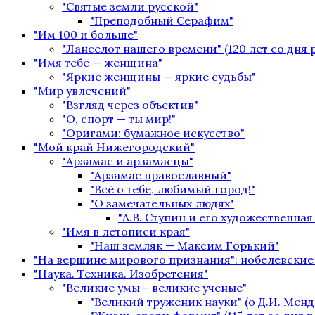
"Святые земли русской"
"Преподобный Серафим"
"Им 100 и больше"
"Ланселот нашего времени" (120 лет со дня
"Имя тебе — женщина"
"Яркие женщины — яркие судьбы"
"Мир увлечений"
"Взгляд через объектив"
"О, спорт — ты мир!"
"Оригами: бумажное искусство"
"Мой край Нижегородский"
"Арзамас и арзамасцы"
"Арзамас православный"
"Всё о тебе, любимый город!"
"О замечательных людях"
"А.В. Ступин и его художественная
"Имя в летописи края"
"Наш земляк — Максим Горький"
"На вершине мирового признания": нобелевские
"Наука. Техника. Изобретения"
"Великие умы – великие ученые"
"Великий труженик науки" (о Д.И. Менд