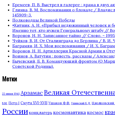
Еремеев, П. В. Выстрел в галерее : драма в двух акта
Глинка, В. М. Воспоминания о блокаде / Владисла
145909-3.
Полководцы Великой Победы
•Китник, А. Н. «Прибыл недюжинный человек и бо
Именно тот, кто нужен Генеральному штабу // Вое
Воронов, Н. Н. Записанное тайно // Слово. – 1995. 
Чуйков, В. И. От Сталинграда до Берлина / В. И. Ч
Баграмян, И. Х. Мои воспоминания / И. Х. Баграмян
Воронов, Н. Н. Артиллерия Красной Армии в Отече
Воинов, А. Ватутин : повесть, рассказы / Александр
Бычевский, Б. В. Командующий фронтом (О Маршале 
Советской Родины).
Метки
Великая Отечественная
Арзамас
22 июня 1941
Смута XVI-XVII
Ушаков Ф.Ф.
Петр I
Циолковский К
В.М.
Ушинский К.Д.
России
кра
космонавтика
космос
концлагерь