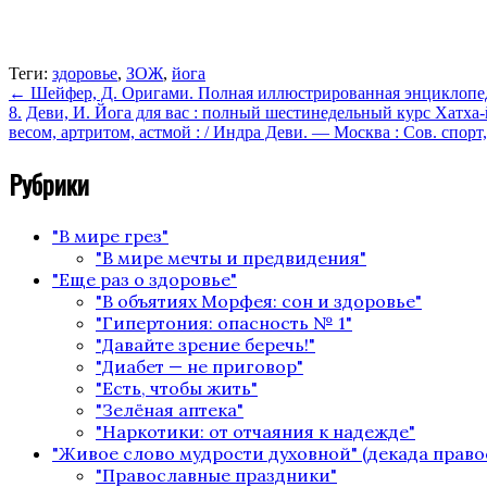
Теги:
здоровье
,
ЗОЖ
,
йога
←
Шейфер, Д. Оригами. Полная иллюстрированная энциклопедия 
8.
Деви, И. Йога для вас : полный шестинедельный курс Хатха-
весом, артритом, астмой : / Индра Деви. — Москва : Сов. спорт,
Рубрики
"В мире грез"
"В мире мечты и предвидения"
"Еще раз о здоровье"
"В объятиях Морфея: сон и здоровье"
"Гипертония: опасность № 1"
"Давайте зрение беречь!"
"Диабет — не приговор"
"Есть, чтобы жить"
"Зелёная аптека"
"Наркотики: от отчаяния к надежде"
"Живое слово мудрости духовной" (декада право
"Православные праздники"