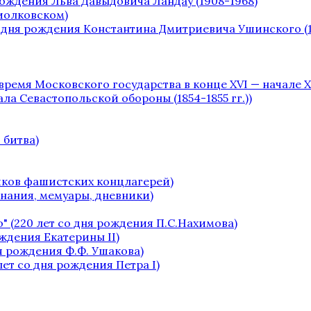
рождения Льва Давыдовича Ландау (1908-1968)
Циолковском)
о дня рождения Константина Дмитриевича Ушинского (1
 время Московского государства в конце XVI — начале XV
чала Севастопольской обороны (1854-1855 гг.))
 битва)
ников фашистских концлагерей)
инания, мемуары, дневники)
" (220 лет со дня рождения П.С.Нахимова)
ождения Екатерины II)
я рождения Ф.Ф. Ушакова)
лет со дня рождения Петра I)