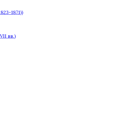
823-1871))
II вв.)