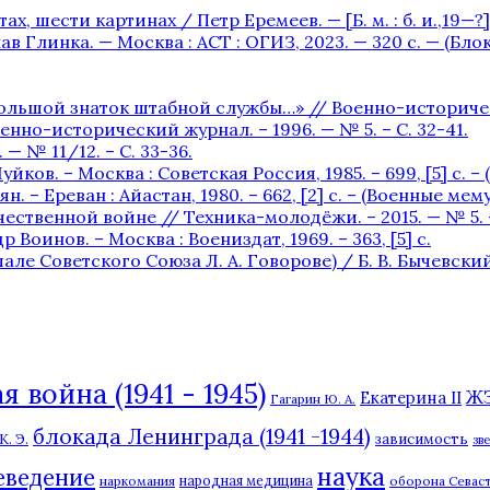
х, шести картинах / Петр Еремеев. — [Б. м. : б. и.,19—?] —
в Глинка. — Москва : АСТ : ОГИЗ, 2023. — 320 с. — (Бл
льшой знаток штабной службы…» // Военно-исторический 
нно-исторический журнал. – 1996. — № 5. – С. 32-41.
— № 11/12. – С. 33-36.
уйков. – Москва : Советская Россия, 1985. – 699, [5] с. 
. – Ереван : Айастан, 1980. – 662, [2] c. – (Военные мем
ственной войне // Техника-молодёжи. – 2015. — № 5. – 
 Воинов. – Москва : Воениздат, 1969. – 363, [5] с.
Советского Союза Л. А. Говорове) / Б. В. Бычевский. —
 война (1941 - 1945)
Ж
Екатерина II
Гагарин Ю. А.
блокада Ленинграда (1941 -1944)
. Э.
зависимость
зв
наука
еведение
наркомания
народная медицина
оборона Севаст