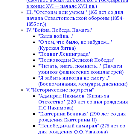
(Смутное время Московского государства
в конце XVI — начале XVII вв.)
III. "Отстоим или умрем!" (165 лет со дня
начала Севастопольской обороны (1854-
1855 гг.))
IV. "Война. Победа. Память."
"Была война…"
"О том, что было, не забудем…"
(Курская битва)
"Подвиг Ленинграда"
"Полководцы Великой Победы"
"Читать, знать, помнить…" (Памяти
узников фашистских концлагерей)
"Я забыть никогда не смогу…"
(Воспоминания, мемуары, дневники)
V. "Исторические портреты"
"Адмирал Нахимов. Жизнь за
Отечество" (220 лет со дня рождения
П.С.Нахимова)
"Екатерина Великая" (290 лет со дня
рождения Екатерины II)
"Непобедимый адмирал" (275 лет со
дня рождения Ф.Ф. Ушакова)