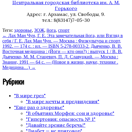
Центральная городская библиотека им. А. М.
Горького
Адрес: г. Арзамас, ул. Свободы, 9.
тел.: 8(83147)7-05-30
Теги:
здоровье
,
ЗОЖ
,
йога
,
спорт
←
Лах Ман Чун, Г. Е. Эта замечательная йога, или Взгляд в
себя / Г. Е. Лах Ман Чун. — Москва : Физкультура и спорт,
1992. — 174 с. : ил. — ISBN 5-278-00333-2.
Дьяченко, В. В.
Восточная медицина : (Йоги — кто они?) : выпуск 1 / В. В.
Дьяченко, М. М. Стацевич, П. Д. Славуцкий. — Москва :
Знание, 1991 — 64 с. — (Новое в жизни, науке, технике .
Медицина…)
→
Рубрики
"В мире грез"
"В мире мечты и предвидения"
"Еще раз о здоровье"
"В объятиях Морфея: сон и здоровье"
"Гипертония: опасность № 1"
"Давайте зрение беречь!"
"Диабет — не приговор"