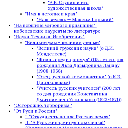
"А.В. Ступин и его
художественная школа"
"Имя в летописи края"
"Наш земляк — Максим Горький"
"На вершине мирового признания":
нобелевские лауреаты по литературе
"Наука. Техника. Изобретения"
"Великие умы – великие ученые"
"Великий труженик науки" (о Д.И.
Менделееве)
"Жизнь среди формул" (115 лет со дня
рождения Льва Давыдовича Ландау
(1908-1968)
"Отец русской космонавтики" (о К.Э.
Циолковском)
"Учитель русских учителей" (200 лет
со дня рождения Константина
Дмитриевича Ушинского (1823-1871))
"Осторожно, терроризм!"
"От Руси к России"
I. "Откуда есть пошла Русская земля"
II. "А Русь жива, минуя поколенья!"