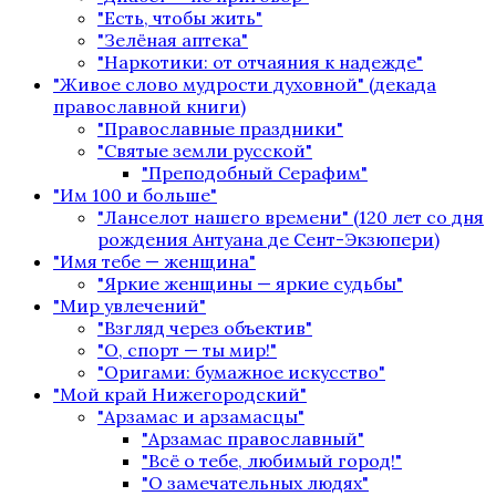
"Есть, чтобы жить"
"Зелёная аптека"
"Наркотики: от отчаяния к надежде"
"Живое слово мудрости духовной" (декада
православной книги)
"Православные праздники"
"Святые земли русской"
"Преподобный Серафим"
"Им 100 и больше"
"Ланселот нашего времени" (120 лет со дня
рождения Антуана де Сент-Экзюпери)
"Имя тебе — женщина"
"Яркие женщины — яркие судьбы"
"Мир увлечений"
"Взгляд через объектив"
"О, спорт — ты мир!"
"Оригами: бумажное искусство"
"Мой край Нижегородский"
"Арзамас и арзамасцы"
"Арзамас православный"
"Всё о тебе, любимый город!"
"О замечательных людях"