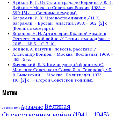
Чуйков, В. И. От Сталинграда до Берлина / В. И.
Чуйков. – Москва : Советская Россия, 1985. –
699, [5] с. – (Военные мемуары).
Баграмян, И. Х. Мои воспоминания / И. Х.
Баграмян. – Ереван : Айастан, 1980. – 662, [2] c. –
(Военные мемуары).
Воронов, Н. Н. Артиллерия Красной Армии в
Отечественной войне // Техника-молодёжи. –
2015. — № 5. – С. 7-10.
Воинов, А. Ватутин : повесть, рассказы /
Александр Воинов. – Москва : Воениздат, 1969. –
363, [5] с.
Бычевский, Б. В. Командующий фронтом (О
Маршале Советского Союза Л. А. Говорове) / Б.
В. Бычевский. — Москва : Политиздат, 1973. –
110, [2] с. — (Герои Советской Родины).
Метки
Великая
Арзамас
22 июня 1941
Отечественная война (1941 - 1945)