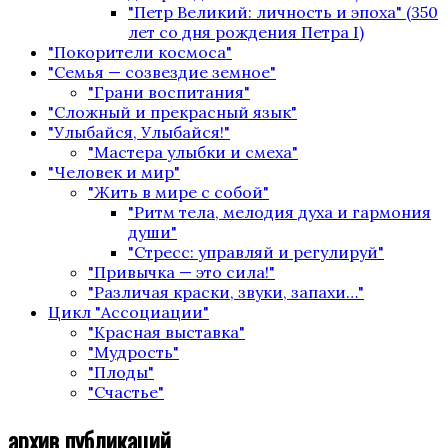
"Петр Великий: личность и эпоха" (350
лет со дня рождения Петра I)
"Покорители космоса"
"Семья — созвездие земное"
"Грани воспитания"
"Сложный и прекрасный язык"
"Улыбайся, Улыбайся!"
"Мастера улыбки и смеха"
"Человек и мир"
"Жить в мире с собой"
"Ритм тела, мелодия духа и гармония
души"
"Стресс: управляй и регулируй"
"Привычка — это сила!"
"Различая краски, звуки, запахи…"
Цикл "Ассоциации"
"Красная выставка"
"Мудрость"
"Плоды"
"Счастье"
архив публикаций