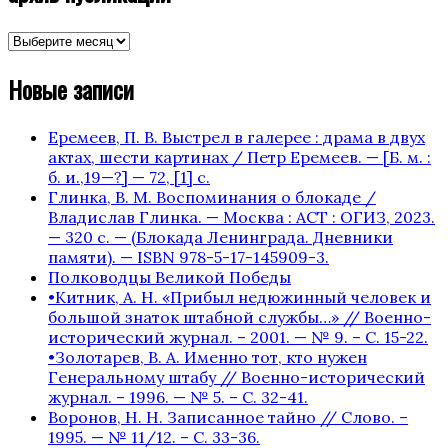
архив
публикаций
Новые записи
Еремеев, П. В. Выстрел в галерее : драма в двух
актах, шести картинах / Петр Еремеев. — [Б. м. :
б. и.,19—?] — 72, [1] с.
Глинка, В. М. Воспоминания о блокаде /
Владислав Глинка. — Москва : АСТ : ОГИЗ, 2023.
— 320 с. — (Блокада Ленинграда. Дневники
памяти). — ISBN 978-5-17-145909-3.
Полководцы Великой Победы
•Китник, А. Н. «Прибыл недюжинный человек и
большой знаток штабной службы…» // Военно-
исторический журнал. – 2001. — № 9. – С. 15-22.
•Золотарев, В. А. Именно тот, кто нужен
Генеральному штабу // Военно-исторический
журнал. – 1996. — № 5. – С. 32-41.
Воронов, Н. Н. Записанное тайно // Слово. –
1995. — № 11/12. – С. 33-36.