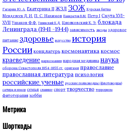
ЗОЖ
ЖЗЛ
Екатерина II
Гагарин Ю. А.
Курская битва
П. С. Нахимов
Смута XVI-
Петр I
Менделеев Д. И.
Панкратов В.М.
блокада
XVII
Ушаков Ф.Ф.
Циолковский К. Э.
Ушинский К.Д.
Ленинграда (1941 -1944)
зависимость
здоровое
звезды
история
здоровье
питание
искусство
России
космонавтика
космос
концлагерь
наука
краеведение
наркомания
народная медицина
православие
оборона Севастополя 1854-1855 гг.
оригами
православная литература
психология
российские ученые
русские полководцы (флотоводцы)
творчество
семья
спорт
сатира и юмор
славяне
терроризм
хобби
фитотерапия
Метрика
Шорткоды