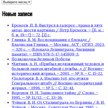
архив
публикаций
Новые записи
Еремеев, П. В. Выстрел в галерее : драма в двух
актах, шести картинах / Петр Еремеев. — [Б. м. :
б. и.,19—?] — 72, [1] с.
Глинка, В. М. Воспоминания о блокаде /
Владислав Глинка. — Москва : АСТ : ОГИЗ, 2023.
— 320 с. — (Блокада Ленинграда. Дневники
памяти). — ISBN 978-5-17-145909-3.
Полководцы Великой Победы
•Китник, А. Н. «Прибыл недюжинный человек и
большой знаток штабной службы…» // Военно-
исторический журнал. – 2001. — № 9. – С. 15-22.
•Золотарев, В. А. Именно тот, кто нужен
Генеральному штабу // Военно-исторический
журнал. – 1996. — № 5. – С. 32-41.
Воронов, Н. Н. Записанное тайно // Слово. –
1995. — № 11/12. – С. 33-36.
Чуйков, В. И. От Сталинграда до Берлина / В. И.
Чуйков. – Москва : Советская Россия, 1985. –