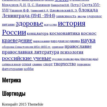
П. С. Нахимов
Смута XVI-
Петр I
Менделеев Д. И.
Панкратов В.М.
блокада
XVII
Ушаков Ф.Ф.
Циолковский К. Э.
Ушинский К.Д.
Ленинграда (1941 -1944)
зависимость
здоровое
звезды
история
здоровье
питание
искусство
России
космонавтика
космос
концлагерь
наука
краеведение
наркомания
народная медицина
православие
оборона Севастополя 1854-1855 гг.
оригами
православная литература
психология
российские ученые
русские полководцы (флотоводцы)
творчество
семья
спорт
сатира и юмор
славяне
терроризм
хобби
фитотерапия
Метрика
Шорткоды
Копирайт 2015 ThemeIsle