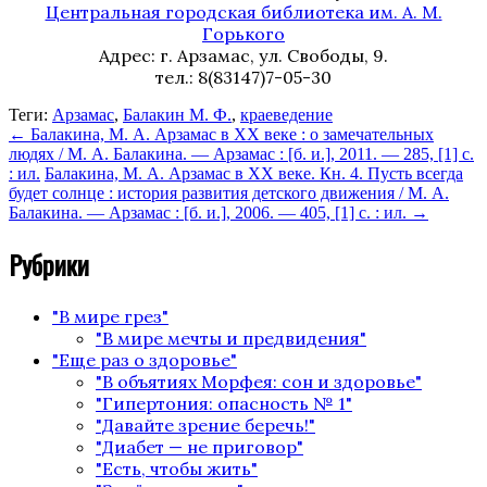
Центральная городская библиотека им. А. М.
Горького
Адрес: г. Арзамас, ул. Свободы, 9.
тел.: 8(83147)7-05-30
Теги:
Арзамас
,
Балакин М. Ф.
,
краеведение
←
Балакина, М. А. Арзамас в XX веке : о замечательных
людях / М. А. Балакина. — Арзамас : [б. и.], 2011. — 285, [1] с.
: ил.
Балакина, М. А. Арзамас в XX веке. Кн. 4. Пусть всегда
будет солнце : история развития детского движения / М. А.
Балакина. — Арзамас : [б. и.], 2006. — 405, [1] с. : ил.
→
Рубрики
"В мире грез"
"В мире мечты и предвидения"
"Еще раз о здоровье"
"В объятиях Морфея: сон и здоровье"
"Гипертония: опасность № 1"
"Давайте зрение беречь!"
"Диабет — не приговор"
"Есть, чтобы жить"