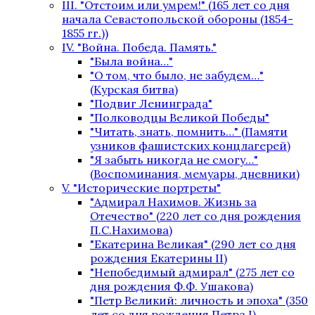
III. "Отстоим или умрем!" (165 лет со дня
начала Севастопольской обороны (1854-
1855 гг.))
IV. "Война. Победа. Память."
"Была война…"
"О том, что было, не забудем…"
(Курская битва)
"Подвиг Ленинграда"
"Полководцы Великой Победы"
"Читать, знать, помнить…" (Памяти
узников фашистских концлагерей)
"Я забыть никогда не смогу…"
(Воспоминания, мемуары, дневники)
V. "Исторические портреты"
"Адмирал Нахимов. Жизнь за
Отечество" (220 лет со дня рождения
П.С.Нахимова)
"Екатерина Великая" (290 лет со дня
рождения Екатерины II)
"Непобедимый адмирал" (275 лет со
дня рождения Ф.Ф. Ушакова)
"Петр Великий: личность и эпоха" (350
лет со дня рождения Петра I)