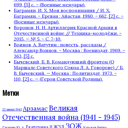
699, [5] с. – (Военные мемуары).
Баграмян, И. Х. Мои воспоминания / И. Х.
Баграмян. – Ереван : Айастан, 1980. – 662, [2] c. –
(Военные мемуары).
Воронов, Н. Н. Артиллерия Красной Армии в
Отечественной войне // Техника-молодёжи. –
2015. — № 5. – С. 7-10.
Воинов, А. Ватутин : повесть, рассказы /
Александр Воинов. – Москва : Воениздат, 1969. –
363, [5] с.
Бычевский, Б. В. Командующий фронтом (О
Маршале Советского Союза Л. А. Говорове) / Б.
В. Бычевский. — Москва : Политиздат, 1973. –
110, [2] с. — (Герои Советской Родины).
Метки
Великая
Арзамас
22 июня 1941
Отечественная война (1941 - 1945)
ЗОЖ
ЖЗЛ
Екатерина II
Гагарин Ю. А.
Курская битва