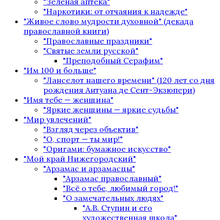
"Зелёная аптека"
"Наркотики: от отчаяния к надежде"
"Живое слово мудрости духовной" (декада
православной книги)
"Православные праздники"
"Святые земли русской"
"Преподобный Серафим"
"Им 100 и больше"
"Ланселот нашего времени" (120 лет со дня
рождения Антуана де Сент-Экзюпери)
"Имя тебе — женщина"
"Яркие женщины — яркие судьбы"
"Мир увлечений"
"Взгляд через объектив"
"О, спорт — ты мир!"
"Оригами: бумажное искусство"
"Мой край Нижегородский"
"Арзамас и арзамасцы"
"Арзамас православный"
"Всё о тебе, любимый город!"
"О замечательных людях"
"А.В. Ступин и его
художественная школа"