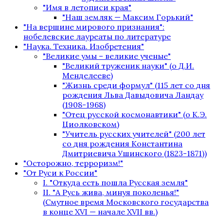
"Имя в летописи края"
"Наш земляк — Максим Горький"
"На вершине мирового признания":
нобелевские лауреаты по литературе
"Наука. Техника. Изобретения"
"Великие умы – великие ученые"
"Великий труженик науки" (о Д.И.
Менделееве)
"Жизнь среди формул" (115 лет со дня
рождения Льва Давыдовича Ландау
(1908-1968)
"Отец русской космонавтики" (о К.Э.
Циолковском)
"Учитель русских учителей" (200 лет
со дня рождения Константина
Дмитриевича Ушинского (1823-1871))
"Осторожно, терроризм!"
"От Руси к России"
I. "Откуда есть пошла Русская земля"
II. "А Русь жива, минуя поколенья!"
(Смутное время Московского государства
в конце XVI — начале XVII вв.)