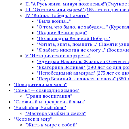
II. "А Русь жива, минуя поколенья!"(Смутное
III. "Отстоим или умрем!" (165 лет со дня на
IV. "Война. Победа. Память."
"Была война…"
"О том, что было, не забудем…" (Курская
"Подвиг Ленинграда"
"Полководцы Великой Победы"
"Читать, знать, помнить…" (Памяти уз
"Я забыть никогда не смогу…" (Воспом
V. "Исторические портреты"
"Адмирал Нахимов. Жизнь за Отечество
"Екатерина Великая" (290 лет со дня р
"Непобедимый адмирал" (275 лет со дн
"Петр Великий: личность и эпоха" (350 
"Покорители космоса"
"Семья — созвездие земное"
"Грани воспитания"
"Сложный и прекрасный язык"
"Улыбайся, Улыбайся!"
"Мастера улыбки и смеха"
"Человек и мир"
"Жить в мире с собой"