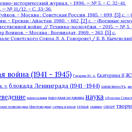
нно-исторический журнал. – 1996. — № 5. – С. 32-41.
— № 11/12. – С. 33-36.
уйков. – Москва : Советская Россия, 1985. – 699, [5] с. 
. – Ереван : Айастан, 1980. – 662, [2] c. – (Военные мем
ственной войне // Техника-молодёжи. – 2015. — № 5. – 
 Воинов. – Москва : Воениздат, 1969. – 363, [5] с.
Советского Союза Л. А. Говорове) / Б. В. Бычевский. —
 война (1941 - 1945)
Ж
Екатерина II
Гагарин Ю. А.
блокада Ленинграда (1941 -1944)
. Э.
зависимость
зв
наука
еведение
наркомания
народная медицина
оборона Севаст
творч
семья
спорт
сские полководцы (флотоводцы)
сатира и юмор
славяне