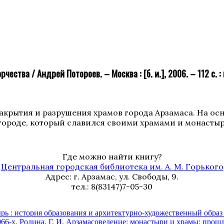
ества / Андрей Потороев. – Москва : [б. и.], 2006. – 112 с. : 
закрытия и разрушения храмов города Арзамаса. На ос
 городе, который славился своими храмами и монасты
Где можно найти книгу?
Центральная городская библиотека им. А. М. Горького
Адрес: г. Арзамас, ул. Свободы, 9.
тел.: 8(83147)7-05-30
: история образования и архитектурно-художественный образ : у
066-х.
Родина, Г. И. Арзамасоведение: монастыри и храмы: прошлое