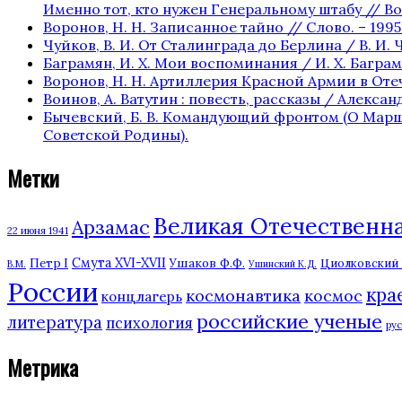
Именно тот, кто нужен Генеральному штабу // Вое
Воронов, Н. Н. Записанное тайно // Слово. – 1995. 
Чуйков, В. И. От Сталинграда до Берлина / В. И. Ч
Баграмян, И. Х. Мои воспоминания / И. Х. Баграмян
Воронов, Н. Н. Артиллерия Красной Армии в Отече
Воинов, А. Ватутин : повесть, рассказы / Александр
Бычевский, Б. В. Командующий фронтом (О Маршале 
Советской Родины).
Метки
Великая Отечественная
Арзамас
22 июня 1941
Смута XVI-XVII
Ушаков Ф.Ф.
Петр I
Циолковский К
В.М.
Ушинский К.Д.
России
кра
космонавтика
космос
концлагерь
российские ученые
литература
психология
ру
Метрика