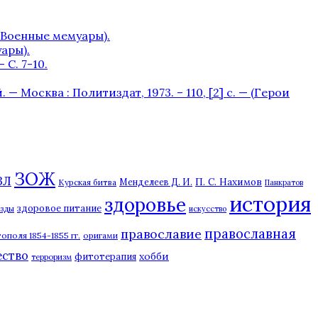
– (Военные мемуары).
уары).
С. 7-10.
 Москва : Политиздат, 1973. – 110, [2] с. — (Герои
ЗОЖ
ЗЛ
П. С. Нахимов
Курская битва
Менделеев Д. И.
Панкратов
история
здоровье
здоровое питание
езды
искусство
православная
православие
ополя 1854-1855 гг.
оригами
ество
хобби
фитотерапия
терроризм