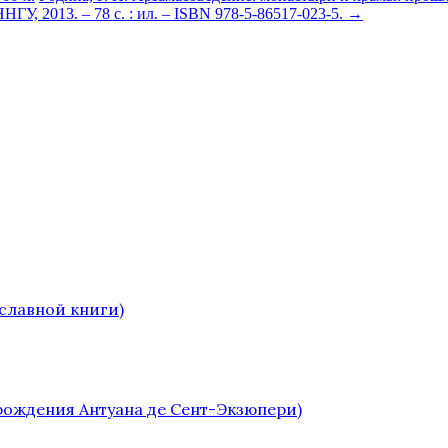
НГУ, 2013. – 78 с. : ил. – ISBN 978-5-86517-023-5.
→
славной книги)
 рождения Антуана де Сент-Экзюпери)