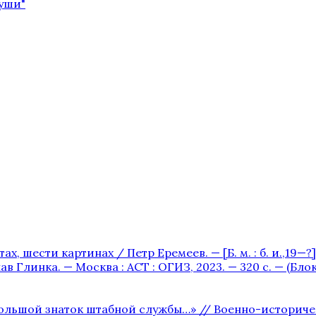
души"
х, шести картинах / Петр Еремеев. — [Б. м. : б. и.,19—?] —
в Глинка. — Москва : АСТ : ОГИЗ, 2023. — 320 с. — (Бл
льшой знаток штабной службы…» // Военно-исторический 