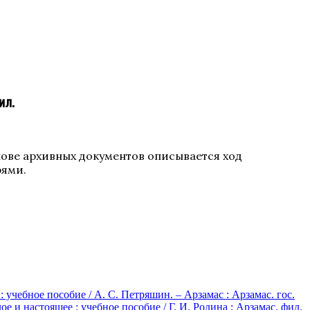
ил.
нове архивных документов описывается ход
рями.
чебное пособие / А. С. Петряшин. – Арзамас : Арзамас. гос.
 и настоящее : учебное пособие / Г. И. Родина ; Арзамас. фил.