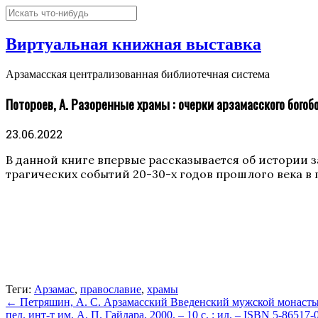
Виртуальная книжная выставка
Арзамасская централизованная библиотечная система
Потороев, А. Разоренные храмы : очерки арзамасского богоборч
23.06.2022
В данной книге впервые рассказывается об истории 
трагических событий 20-30-х годов прошлого века в
Теги:
Арзамас
,
православие
,
храмы
←
Петряшин, А. С. Арзамасский Введенский мужской монастырь 
пед. инт-т им. А. П. Гайдара, 2000. – 10 с. : ил. – ISBN 5-86517-