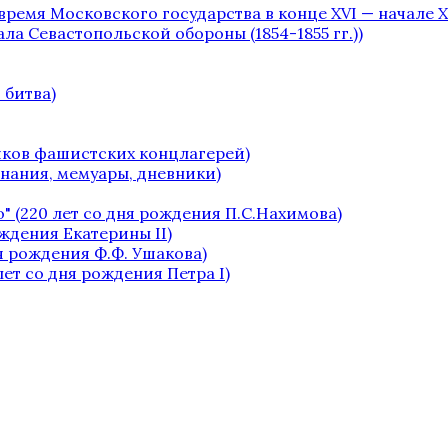
 время Московского государства в конце XVI — начале XV
чала Севастопольской обороны (1854-1855 гг.))
 битва)
ников фашистских концлагерей)
инания, мемуары, дневники)
" (220 лет со дня рождения П.С.Нахимова)
ождения Екатерины II)
я рождения Ф.Ф. Ушакова)
лет со дня рождения Петра I)