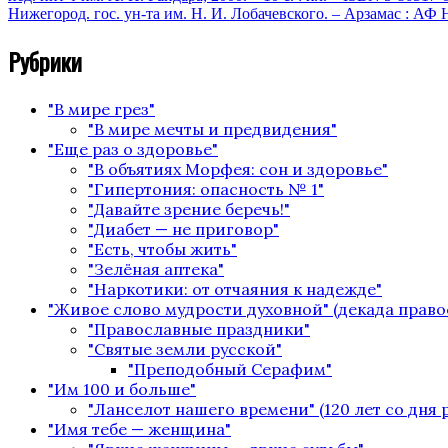
Нижегород. гос. ун-та им. Н. И. Лобачевского. – Арзамас : АФ Н
Рубрики
"В мире грез"
"В мире мечты и предвидения"
"Еще раз о здоровье"
"В объятиях Морфея: сон и здоровье"
"Гипертония: опасность № 1"
"Давайте зрение беречь!"
"Диабет — не приговор"
"Есть, чтобы жить"
"Зелёная аптека"
"Наркотики: от отчаяния к надежде"
"Живое слово мудрости духовной" (декада право
"Православные праздники"
"Святые земли русской"
"Преподобный Серафим"
"Им 100 и больше"
"Ланселот нашего времени" (120 лет со дня
"Имя тебе — женщина"