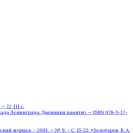
 72, [1] с.
окада Ленинграда. Дневники памяти). — ISBN 978-5-17-
журнал. – 2001. — № 9. – С. 15-22. •Золотарев, В. А.