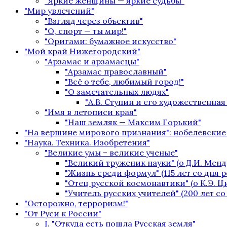
"Яркие женщины — яркие судьбы"
"Мир увлечений"
"Взгляд через объектив"
"О, спорт — ты мир!"
"Оригами: бумажное искусство"
"Мой край Нижегородский"
"Арзамас и арзамасцы"
"Арзамас православный"
"Всё о тебе, любимый город!"
"О замечательных людях"
"А.В. Ступин и его художественная
"Имя в летописи края"
"Наш земляк — Максим Горький"
"На вершине мирового признания": нобелевские
"Наука. Техника. Изобретения"
"Великие умы – великие ученые"
"Великий труженик науки" (о Д.И. Менд
"Жизнь среди формул" (115 лет со дня 
"Отец русской космонавтики" (о К.Э. 
"Учитель русских учителей" (200 лет с
"Осторожно, терроризм!"
"От Руси к России"
I. "Откуда есть пошла Русская земля"