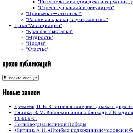
"Ритм тела, мелодия духа и гармония 
"Стресс: управляй и регулируй"
"Привычка — это сила!"
"Различая краски, звуки, запахи…"
Цикл "Ассоциации"
"Красная выставка"
"Мудрость"
"Плоды"
"Счастье"
архив публикаций
архив
публикаций
Новые записи
Еремеев, П. В. Выстрел в галерее : драма в двух акта
Глинка, В. М. Воспоминания о блокаде / Владисла
145909-3.
Полководцы Великой Победы
•Китник, А. Н. «Прибыл недюжинный человек и бо