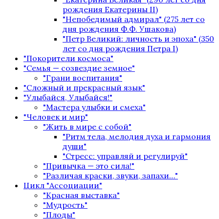
рождения Екатерины II)
"Непобедимый адмирал" (275 лет со
дня рождения Ф.Ф. Ушакова)
"Петр Великий: личность и эпоха" (350
лет со дня рождения Петра I)
"Покорители космоса"
"Семья — созвездие земное"
"Грани воспитания"
"Сложный и прекрасный язык"
"Улыбайся, Улыбайся!"
"Мастера улыбки и смеха"
"Человек и мир"
"Жить в мире с собой"
"Ритм тела, мелодия духа и гармония
души"
"Стресс: управляй и регулируй"
"Привычка — это сила!"
"Различая краски, звуки, запахи…"
Цикл "Ассоциации"
"Красная выставка"
"Мудрость"
"Плоды"