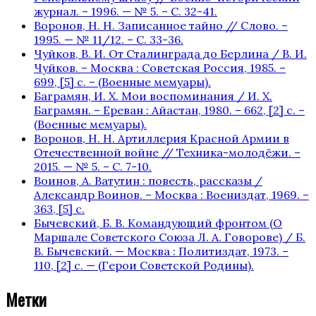
журнал. – 1996. — № 5. – С. 32-41.
Воронов, Н. Н. Записанное тайно // Слово. –
1995. — № 11/12. – С. 33-36.
Чуйков, В. И. От Сталинграда до Берлина / В. И.
Чуйков. – Москва : Советская Россия, 1985. –
699, [5] с. – (Военные мемуары).
Баграмян, И. Х. Мои воспоминания / И. Х.
Баграмян. – Ереван : Айастан, 1980. – 662, [2] c. –
(Военные мемуары).
Воронов, Н. Н. Артиллерия Красной Армии в
Отечественной войне // Техника-молодёжи. –
2015. — № 5. – С. 7-10.
Воинов, А. Ватутин : повесть, рассказы /
Александр Воинов. – Москва : Воениздат, 1969. –
363, [5] с.
Бычевский, Б. В. Командующий фронтом (О
Маршале Советского Союза Л. А. Говорове) / Б.
В. Бычевский. — Москва : Политиздат, 1973. –
110, [2] с. — (Герои Советской Родины).
Метки