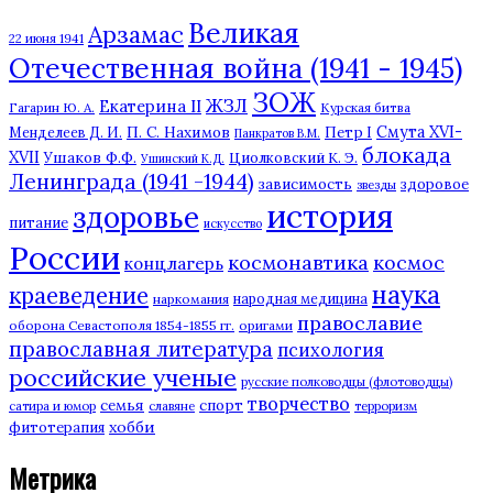
Великая
Арзамас
22 июня 1941
Отечественная война (1941 - 1945)
ЗОЖ
ЖЗЛ
Екатерина II
Гагарин Ю. А.
Курская битва
П. С. Нахимов
Смута XVI-
Петр I
Менделеев Д. И.
Панкратов В.М.
блокада
XVII
Ушаков Ф.Ф.
Циолковский К. Э.
Ушинский К.Д.
Ленинграда (1941 -1944)
зависимость
здоровое
звезды
история
здоровье
питание
искусство
России
космонавтика
космос
концлагерь
наука
краеведение
наркомания
народная медицина
православие
оборона Севастополя 1854-1855 гг.
оригами
православная литература
психология
российские ученые
русские полководцы (флотоводцы)
творчество
семья
спорт
сатира и юмор
славяне
терроризм
хобби
фитотерапия
Метрика