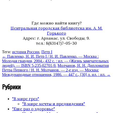
Где можно найти книгу?
Центральная городская библиотека им. А. М.
Горького
Адрес: г. Арзамас, ул. Свободы, 9.
тел.: 8(83147)7-05-30
Теги:
история России
,
Петр I
←
Павленко, Н. И. Петр I / Н. И. Павленко. — Москва :
Молодая гвардия, 2004.- 432 с. : ил. — (Жизнь замечательных
людей). — ISBN 5-235-02701-9.
Молчанов, Н. Н. Дипломатия
Петра Первого / Н. Н. Молчанов. — 2-е изд. — Москва:
Международные отношения, 1986. — 447 с., [30] л. ил. : ил.
→
Рубрики
"В мире грез"
"В мире мечты и предвидения"
"Еще раз о здоровье"