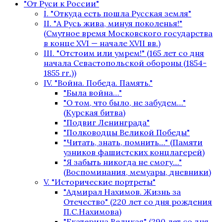
"От Руси к России"
I. "Откуда есть пошла Русская земля"
II. "А Русь жива, минуя поколенья!"
(Смутное время Московского государства
в конце XVI — начале XVII вв.)
III. "Отстоим или умрем!" (165 лет со дня
начала Севастопольской обороны (1854-
1855 гг.))
IV. "Война. Победа. Память."
"Была война…"
"О том, что было, не забудем…"
(Курская битва)
"Подвиг Ленинграда"
"Полководцы Великой Победы"
"Читать, знать, помнить…" (Памяти
узников фашистских концлагерей)
"Я забыть никогда не смогу…"
(Воспоминания, мемуары, дневники)
V. "Исторические портреты"
"Адмирал Нахимов. Жизнь за
Отечество" (220 лет со дня рождения
П.С.Нахимова)
"Екатерина Великая" (290 лет со дня