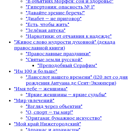
"В объятиях Морфея: сон и здоровье"
"Гипертония: опасность № 1"
"Давайте зрение беречь!"
"Диабет — не приговор"
"Есть, чтобы жить"
"Зелёная аптека"
"Наркотики: от отчаяния к надежде"
"Живое слово мудрости духовной" (декада
православной книги)
"Православные праздники"
"Святые земли русской"
"Преподобный Серафим"
"Им 100 и больше"
"Ланселот нашего времени" (120 лет со дня
рождения Антуана де Сент-Экзюпери)
"Имя тебе — женщина"
"Яркие женщины — яркие судьбы"
"Мир увлечений"
"Взгляд через объектив"
"О, спорт — ты мир!"
"Оригами: бумажное искусство"
"Мой край Нижегородский"
"Арзамас и арзамасцы"