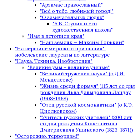
"Арзамас православный"
"Всё о тебе, любимый город!"
"О замечательных людях"
"А.В. Ступин и его
художественная школа"
"Имя в летописи края"
"Наш земляк — Максим Горький"
"На вершине мирового признания":
нобелевские лауреаты по литературе
"Наука. Техника. Изобретения"
"Великие умы – великие ученые"
"Великий труженик науки" (о Д.И.
Менделееве)
"Жизнь среди формул" (115 лет со дня
рождения Льва Давыдовича Ландау
(1908-1968)
"Отец русской космонавтики" (о К.Э.
Циолковском)
"Учитель русских учителей" (200 лет
со дня рождения Константина
Дмитриевича Ушинского (1823-1871))
"Осторожно, терроризм!"