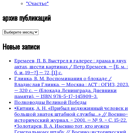
"Счастье"
архив публикаций
архив
публикаций
Новые записи
Еремеев, П. В. Выстрел в галерее : драма в двух
актах, шести картинах / Петр Еремеев. — [Б. м. :
б. и.,19—?] — 72, [1] с.
Глинка, В. М. Воспоминания о блокаде /
Владислав Глинка. — Москва : АСТ : ОГИЗ, 2023.
— 320 с. — (Блокада Ленинграда. Дневники
памяти). — ISBN 978-5-17-145909-3.
Полководцы Великой Победы
•Китник, А. Н. «Прибыл недюжинный человек и
большой знаток штабной службы…» // Военно-
исторический журнал. – 2001. — № 9. – С. 15-22.
•Золотарев, В. А. Именно тот, кто нужен
Генеральному штабу // Военно-исторический