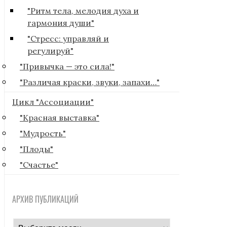
"Ритм тела, мелодия духа и
гармония души"
"Стресс: управляй и
регулируй"
"Привычка — это сила!"
"Различая краски, звуки, запахи…"
Цикл "Ассоциации"
"Красная выставка"
"Мудрость"
"Плоды"
"Счастье"
АРХИВ ПУБЛИКАЦИЙ
архив