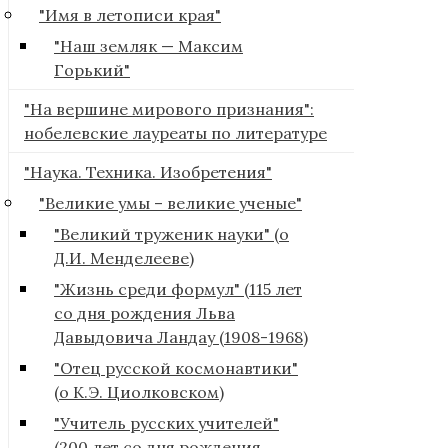
"Имя в летописи края"
"Наш земляк — Максим
Горький"
"На вершине мирового признания":
нобелевские лауреаты по литературе
"Наука. Техника. Изобретения"
"Великие умы – великие ученые"
"Великий труженик науки" (о
Д.И. Менделееве)
"Жизнь среди формул" (115 лет
со дня рождения Льва
Давыдовича Ландау (1908-1968)
"Отец русской космонавтики"
(о К.Э. Циолковском)
"Учитель русских учителей"
(200 лет со дня рождения