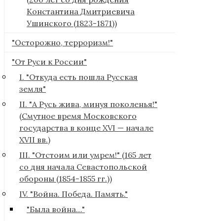
Константина Дмитриевича
Ушинского (1823-1871))
"Осторожно, терроризм!"
"От Руси к России"
I. "Откуда есть пошла Русская
земля"
II. "А Русь жива, минуя поколенья!"
(Смутное время Московского
государства в конце XVI — начале
XVII вв.)
III. "Отстоим или умрем!" (165 лет
со дня начала Севастопольской
обороны (1854-1855 гг.))
IV. "Война. Победа. Память."
"Была война…"