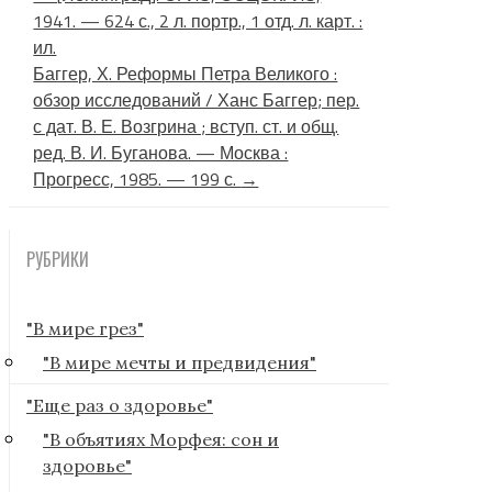
1941. — 624 с., 2 л. портр., 1 отд. л. карт. :
ил.
Баггер, Х. Реформы Петра Великого :
обзор исследований / Ханс Баггер; пер.
с дат. В. Е. Возгрина ; вступ. ст. и общ.
ред. В. И. Буганова. — Москва :
Прогресс, 1985. — 199 с.
→
РУБРИКИ
"В мире грез"
"В мире мечты и предвидения"
"Еще раз о здоровье"
"В объятиях Морфея: сон и
здоровье"