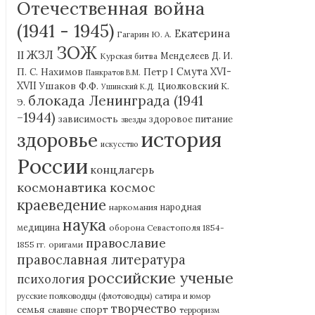
Отечественная война
(1941 - 1945)
Екатерина
Гагарин Ю. А.
ЗОЖ
ЖЗЛ
II
Курская битва
Менделеев Д. И.
П. С. Нахимов
Смута XVI-
Петр I
Панкратов В.М.
XVII
Ушаков Ф.Ф.
Циолковский К.
Ушинский К.Д.
блокада Ленинграда (1941
Э.
-1944)
зависимость
здоровое питание
звезды
история
здоровье
искусство
России
концлагерь
космонавтика
космос
краеведение
наркомания
народная
наука
медицина
оборона Севастополя 1854-
православие
1855 гг.
оригами
православная литература
российские ученые
психология
русские полководцы (флотоводцы)
сатира и юмор
творчество
семья
спорт
славяне
терроризм