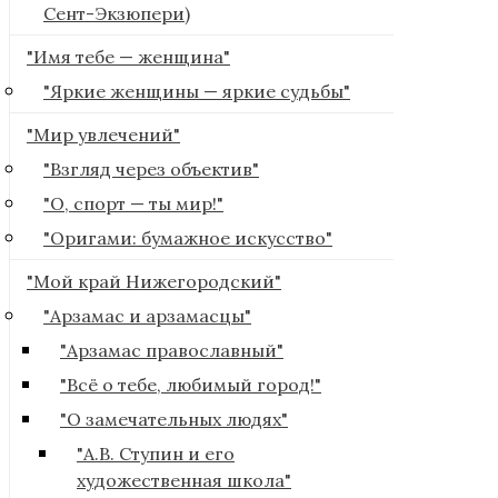
Сент-Экзюпери)
"Имя тебе — женщина"
"Яркие женщины — яркие судьбы"
"Мир увлечений"
"Взгляд через объектив"
"О, спорт — ты мир!"
"Оригами: бумажное искусство"
"Мой край Нижегородский"
"Арзамас и арзамасцы"
"Арзамас православный"
"Всё о тебе, любимый город!"
"О замечательных людях"
"А.В. Ступин и его
художественная школа"