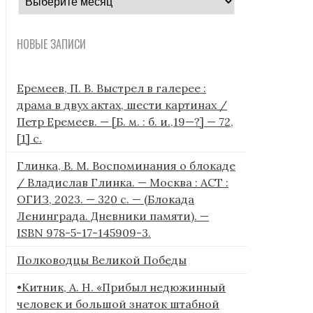
публикаций
НОВЫЕ ЗАПИСИ
Еремеев, П. В. Выстрел в галерее :
драма в двух актах, шести картинах /
Петр Еремеев. — [Б. м. : б. и.,19—?] — 72,
[1] с.
Глинка, В. М. Воспоминания о блокаде
/ Владислав Глинка. — Москва : АСТ :
ОГИЗ, 2023. — 320 с. — (Блокада
Ленинграда. Дневники памяти). —
ISBN 978-5-17-145909-3.
Полководцы Великой Победы
•Китник, А. Н. «Прибыл недюжинный
человек и большой знаток штабной