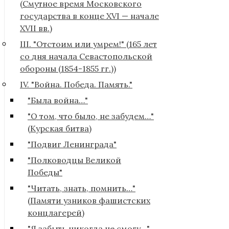
(Смутное время Московского
государства в конце XVI — начале
XVII вв.)
III. "Отстоим или умрем!" (165 лет
со дня начала Севастопольской
обороны (1854-1855 гг.))
IV. "Война. Победа. Память."
"Была война…"
"О том, что было, не забудем…"
(Курская битва)
"Подвиг Ленинграда"
"Полководцы Великой
Победы"
"Читать, знать, помнить…"
(Памяти узников фашистских
концлагерей)
"Я забыть никогда не смогу…"