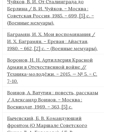
Чуйков, В. И. От Сталинграда до
Берлина / В. И. Чуйков. – Москва :
Советская Россия, 1985. – 699, [5] с. –
(Военные мемуары).
Баграмян, И. Х. Мои воспоминания /
И. Х. Баграмян. – Ереван : Айастан,
1980. – 662, [2] c. – (Военные мемуары).
Воронов, Н. Н. Артиллерия Красной
Армии в Отечественной войне //
Техника-молодёжи. – 2015. — № 5. – С.
7-10.
Воинов, А. Ватутин : повесть, рассказы
/ Александр Воинов. – Москва :
Воениздат, 1969. – 363, [5] с.
Бычевский, Б. В. Командующий
фронтом (О Маршале Советского