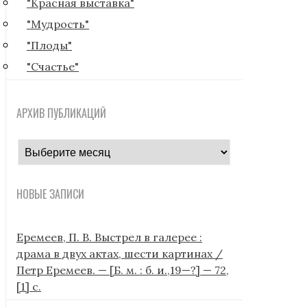
"Красная выставка"
"Мудрость"
"Плоды"
"Счастье"
АРХИВ ПУБЛИКАЦИЙ
архив
публикаций
НОВЫЕ ЗАПИСИ
Еремеев, П. В. Выстрел в галерее :
драма в двух актах, шести картинах /
Петр Еремеев. — [Б. м. : б. и.,19—?] — 72,
[1] с.