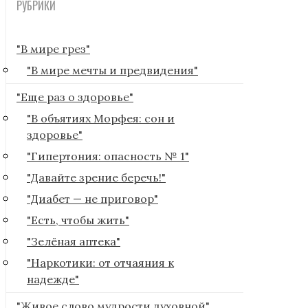
РУБРИКИ
"В мире грез"
"В мире мечты и предвидения"
"Еще раз о здоровье"
"В объятиях Морфея: сон и
здоровье"
"Гипертония: опасность № 1"
"Давайте зрение беречь!"
"Диабет — не приговор"
"Есть, чтобы жить"
"Зелёная аптека"
"Наркотики: от отчаяния к
надежде"
"Живое слово мудрости духовной"