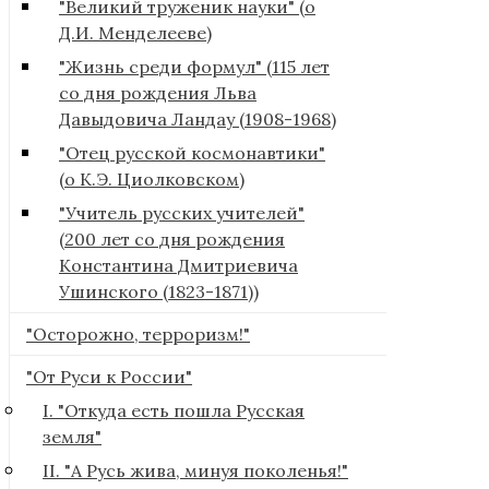
"Великий труженик науки" (о
Д.И. Менделееве)
"Жизнь среди формул" (115 лет
со дня рождения Льва
Давыдовича Ландау (1908-1968)
"Отец русской космонавтики"
(о К.Э. Циолковском)
"Учитель русских учителей"
(200 лет со дня рождения
Константина Дмитриевича
Ушинского (1823-1871))
"Осторожно, терроризм!"
"От Руси к России"
I. "Откуда есть пошла Русская
земля"
II. "А Русь жива, минуя поколенья!"