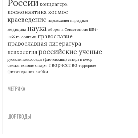
России
концлагерь
космонавтика
космос
краеведение
наркомания
народная
наука
медицина
оборона Севастополя 1854-
православие
1855 гг.
оригами
православная литература
российские ученые
психология
русские полководцы (флотоводцы)
сатира и юмор
творчество
семья
спорт
славяне
терроризм
хобби
фитотерапия
МЕТРИКА
ШОРТКОДЫ