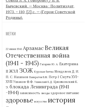
Союза Л. А. Говорове) / Б. В.
Бычевский. — Москва : Политиздат,
1973. – 110, [2] с. — (Герои Советской
Родины).
МЕТКИ
Великая
Арзамас
22 июня 1941
Отечественная война
(1941 - 1945)
Екатерина
Гагарин Ю. А.
ЗОЖ
ЖЗЛ
II
Курская битва
Менделеев Д. И.
П. С. Нахимов
Смута XVI-
Петр I
Панкратов В.М.
XVII
Ушаков Ф.Ф.
Циолковский К.
Ушинский К.Д.
блокада Ленинграда (1941
Э.
-1944)
зависимость
здоровое питание
звезды
история
здоровье
искусство