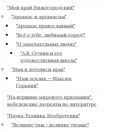
"Мой край Нижегородский"
"Арзамас и арзамасцы"
"Арзамас православный"
"Всё о тебе, любимый город!"
"О замечательных людях"
"А.В. Ступин и его
художественная школа"
"Имя в летописи края"
"Наш земляк — Максим
Горький"
"На вершине мирового признания":
нобелевские лауреаты по литературе
"Наука. Техника. Изобретения"
"Великие умы – великие ученые"