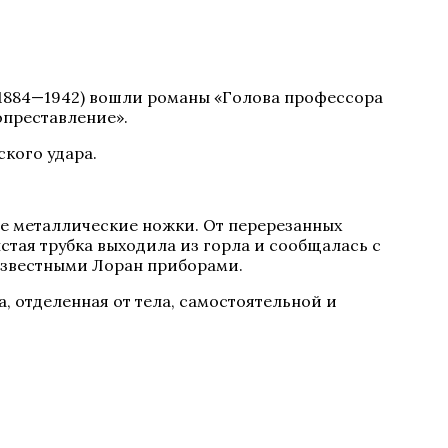
(1884—1942) вошли романы «Голова профессора
опреставление».
ского удара.
е металлические ножки. От перерезанных
лстая трубка выходила из горла и сообщалась с
известными Лоран приборами.
, отделенная от тела, самостоятельной и