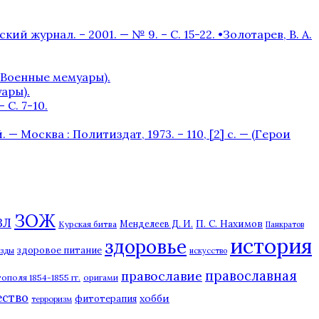
журнал. – 2001. — № 9. – С. 15-22. •Золотарев, В. А.
– (Военные мемуары).
уары).
С. 7-10.
 Москва : Политиздат, 1973. – 110, [2] с. — (Герои
ЗОЖ
ЗЛ
П. С. Нахимов
Курская битва
Менделеев Д. И.
Панкратов
история
здоровье
здоровое питание
езды
искусство
православная
православие
ополя 1854-1855 гг.
оригами
ество
хобби
фитотерапия
терроризм