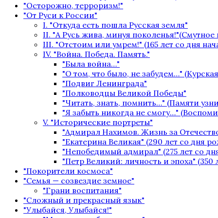
"Осторожно, терроризм!"
"От Руси к России"
I. "Откуда есть пошла Русская земля"
II. "А Русь жива, минуя поколенья!"(Смутное
III. "Отстоим или умрем!" (165 лет со дня на
IV. "Война. Победа. Память."
"Была война…"
"О том, что было, не забудем…" (Курская
"Подвиг Ленинграда"
"Полководцы Великой Победы"
"Читать, знать, помнить…" (Памяти уз
"Я забыть никогда не смогу…" (Воспом
V. "Исторические портреты"
"Адмирал Нахимов. Жизнь за Отечество
"Екатерина Великая" (290 лет со дня р
"Непобедимый адмирал" (275 лет со дн
"Петр Великий: личность и эпоха" (350 
"Покорители космоса"
"Семья — созвездие земное"
"Грани воспитания"
"Сложный и прекрасный язык"
"Улыбайся, Улыбайся!"