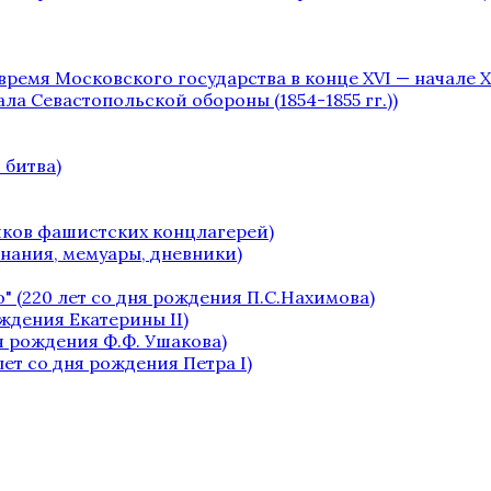
 время Московского государства в конце XVI — начале XV
чала Севастопольской обороны (1854-1855 гг.))
 битва)
ников фашистских концлагерей)
инания, мемуары, дневники)
" (220 лет со дня рождения П.С.Нахимова)
ождения Екатерины II)
я рождения Ф.Ф. Ушакова)
лет со дня рождения Петра I)