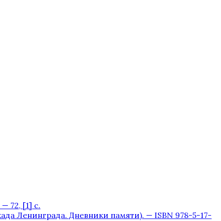
 72, [1] с.
окада Ленинграда. Дневники памяти). — ISBN 978-5-17-