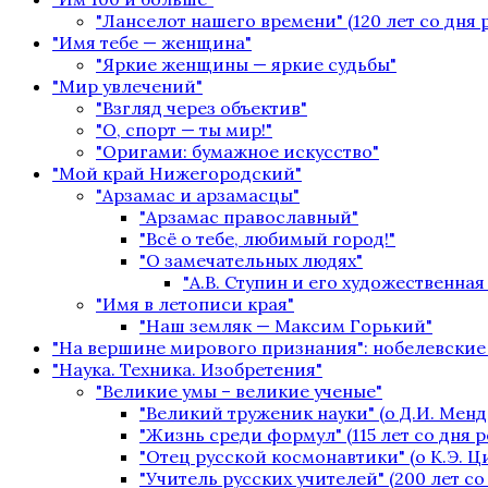
"Ланселот нашего времени" (120 лет со дня
"Имя тебе — женщина"
"Яркие женщины — яркие судьбы"
"Мир увлечений"
"Взгляд через объектив"
"О, спорт — ты мир!"
"Оригами: бумажное искусство"
"Мой край Нижегородский"
"Арзамас и арзамасцы"
"Арзамас православный"
"Всё о тебе, любимый город!"
"О замечательных людях"
"А.В. Ступин и его художественная
"Имя в летописи края"
"Наш земляк — Максим Горький"
"На вершине мирового признания": нобелевские
"Наука. Техника. Изобретения"
"Великие умы – великие ученые"
"Великий труженик науки" (о Д.И. Менд
"Жизнь среди формул" (115 лет со дня 
"Отец русской космонавтики" (о К.Э. 
"Учитель русских учителей" (200 лет с