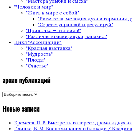
"Мастера улыбки и смеха"
"Человек и мир"
"Жить в мире с собой"
"Ритм тела, мелодия духа и гармония 
"Стресс: управляй и регулируй"
"Привычка — это сила!"
"Различая краски, звуки, запахи…"
Цикл "Ассоциации"
"Красная выставка"
"Мудрость"
"Плоды"
"Счастье"
архив публикаций
архив
публикаций
Новые записи
Еремеев, П. В. Выстрел в галерее : драма в двух акта
Глинка, В. М. Воспоминания о блокаде / Владисла