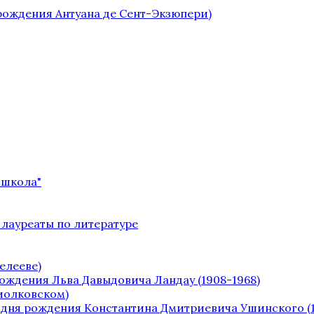
 рождения Антуана де Сент-Экзюпери)
 школа"
 лауреаты по литературе
елееве)
рождения Льва Давыдовича Ландау (1908-1968)
Циолковском)
о дня рождения Константина Дмитриевича Ушинского (1