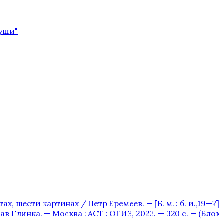
души"
х, шести картинах / Петр Еремеев. — [Б. м. : б. и.,19—?] —
в Глинка. — Москва : АСТ : ОГИЗ, 2023. — 320 с. — (Бл