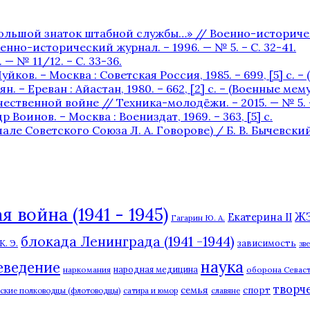
льшой знаток штабной службы…» // Военно-исторический 
нно-исторический журнал. – 1996. — № 5. – С. 32-41.
— № 11/12. – С. 33-36.
уйков. – Москва : Советская Россия, 1985. – 699, [5] с. 
. – Ереван : Айастан, 1980. – 662, [2] c. – (Военные мем
ственной войне // Техника-молодёжи. – 2015. — № 5. – 
 Воинов. – Москва : Воениздат, 1969. – 363, [5] с.
Советского Союза Л. А. Говорове) / Б. В. Бычевский. —
 война (1941 - 1945)
Ж
Екатерина II
Гагарин Ю. А.
блокада Ленинграда (1941 -1944)
. Э.
зависимость
зв
наука
еведение
наркомания
народная медицина
оборона Севаст
творч
семья
спорт
сские полководцы (флотоводцы)
сатира и юмор
славяне