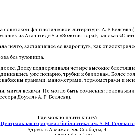
 советской фантастической литературы А. Р Беляева 
ловек из Атлантиды» и «Золотая гора», рассказ «Свет
ла нечто, заставившее ее вздрогнуть, как от электриче
ова без туловища.
 доске. Доску поддерживали четыре высокие блестящи
оединившись уже попарно, трубки к баллонам. Более то
снабжены кранами, манометрами, термометрами и не
н, мигая веками. Не могло быть сомнения: голова жила
сора Доуэля» А. Р. Беляева).
Где можно найти книгу?
Центральная городская библиотека им. А. М. Горького
Адрес: г. Арзамас, ул. Свободы, 9.