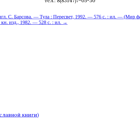
тел.: 8(83147)7-05-30
гл. С. Барсова. — Тула : Пересвет, 1992. — 576 с. : ил. — (Мир ф
н. изд., 1982. — 528 с. : ил.
→
славной книги)