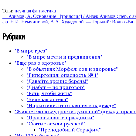
Теги:
научная фантастика
←
Азимов, А. Основание : [трилогия] / Айзек Азимов ; пер. с ан
фр. Н.И. Немчиновой, А.А. Худадовой. — Горький: Волго -Вят. к
Рубрики
"В мире грез"
"В мире мечты и предвидения"
"Еще раз о здоровье"
"В объятиях Морфея: сон и здоровье"
"Гипертония: опасность № 1"
"Давайте зрение беречь!"
"Диабет — не приговор"
"Есть, чтобы жить"
"Зелёная аптека"
"Наркотики: от отчаяния к надежде"
"Живое слово мудрости духовной" (декада право
"Православные праздники"
"Святые земли русской"
"Преподобный Серафим"
"Им 100 и больше"