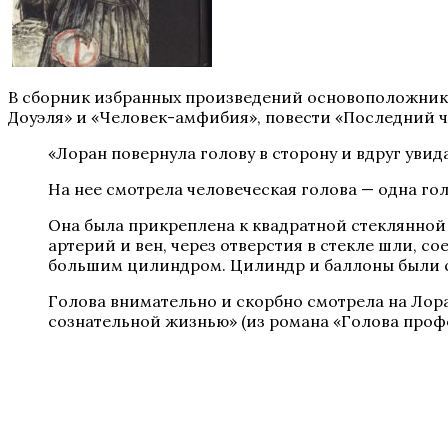
В сборник избранных произведений основоположника
Доуэля» и «Человек-амфибия», повести «Последний че
«Лоран повернула голову в сторону и вдруг увида
На нее смотрела человеческая голова — одна гол
Она была прикреплена к квадратной стеклянной
артерий и вен, через отверстия в стекле шли, с
большим цилиндром. Цилиндр и баллоны были 
Голова внимательно и скорбно смотрела на Лора
сознательной жизнью» (из романа «Голова профес