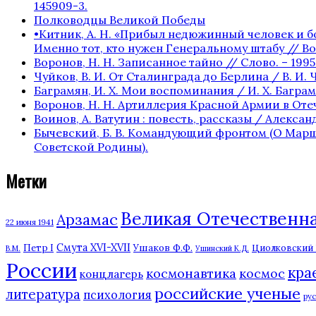
145909-3.
Полководцы Великой Победы
•Китник, А. Н. «Прибыл недюжинный человек и бо
Именно тот, кто нужен Генеральному штабу // Вое
Воронов, Н. Н. Записанное тайно // Слово. – 1995. 
Чуйков, В. И. От Сталинграда до Берлина / В. И. Ч
Баграмян, И. Х. Мои воспоминания / И. Х. Баграмян
Воронов, Н. Н. Артиллерия Красной Армии в Отече
Воинов, А. Ватутин : повесть, рассказы / Александр
Бычевский, Б. В. Командующий фронтом (О Маршале 
Советской Родины).
Метки
Великая Отечественная
Арзамас
22 июня 1941
Смута XVI-XVII
Ушаков Ф.Ф.
Петр I
Циолковский К
В.М.
Ушинский К.Д.
России
кра
космонавтика
космос
концлагерь
российские ученые
литература
психология
ру