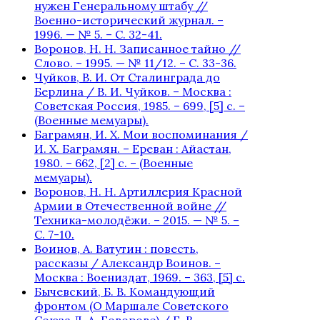
нужен Генеральному штабу //
Военно-исторический журнал. –
1996. — № 5. – С. 32-41.
Воронов, Н. Н. Записанное тайно //
Слово. – 1995. — № 11/12. – С. 33-36.
Чуйков, В. И. От Сталинграда до
Берлина / В. И. Чуйков. – Москва :
Советская Россия, 1985. – 699, [5] с. –
(Военные мемуары).
Баграмян, И. Х. Мои воспоминания /
И. Х. Баграмян. – Ереван : Айастан,
1980. – 662, [2] c. – (Военные
мемуары).
Воронов, Н. Н. Артиллерия Красной
Армии в Отечественной войне //
Техника-молодёжи. – 2015. — № 5. –
С. 7-10.
Воинов, А. Ватутин : повесть,
рассказы / Александр Воинов. –
Москва : Воениздат, 1969. – 363, [5] с.
Бычевский, Б. В. Командующий
фронтом (О Маршале Советского
Союза Л. А. Говорове) / Б. В.