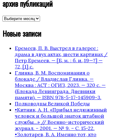
архив публикаций
архив
публикаций
Новые записи
Еремеев, П. В. Выстрел в галерее :
драма в двух актах, шести картинах /
Петр Еремеев. — [Б. м. : б. и.,19—?] —
72, [1] с.
Глинка, В. М. Воспоминания о
блокаде / Владислав Глинка. —
Москва : АСТ : ОГИЗ, 2023. — 320 с. —
(Блокада Ленинграда. Дневники
памяти). — ISBN 978-5-17-145909-3.
Полководцы Великой Победы
•Китник, А. Н. «Прибыл недюжинный
человек и большой знаток штабной
службы…» // Военно-исторический
журнал. – 2001. — № 9. – С. 15-22.
•Золотарев, В. А. Именно тот, кто