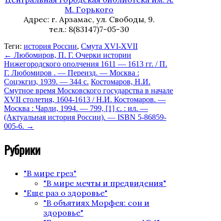
М. Горького
Адрес: г. Арзамас, ул. Свободы, 9.
тел.: 8(83147)7-05-30
Теги:
история России
,
Смута XVI-XVII
←
Любомиров, П. Г. Очерки истории
Нижегородского ополчения 1611 — 1613 гг. / П.
Г. Любомиров . — Переизд. — Москва :
Соцэкгиз, 1939. — 344 с.
Костомаров, Н.И.
Смутное время Московского государства в начале
XVII столетия, 1604-1613 / Н.И. Костомаров. —
Москва : Чарли, 1994. — 799, [1] с. : ил. —
(Актуальная история России). — ISBN 5-86859-
005-6.
→
Рубрики
"В мире грез"
"В мире мечты и предвидения"
"Еще раз о здоровье"
"В объятиях Морфея: сон и
здоровье"