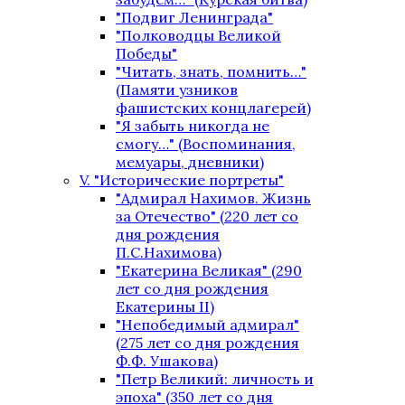
"Подвиг Ленинграда"
"Полководцы Великой
Победы"
"Читать, знать, помнить…"
(Памяти узников
фашистских концлагерей)
"Я забыть никогда не
смогу…" (Воспоминания,
мемуары, дневники)
V. "Исторические портреты"
"Адмирал Нахимов. Жизнь
за Отечество" (220 лет со
дня рождения
П.С.Нахимова)
"Екатерина Великая" (290
лет со дня рождения
Екатерины II)
"Непобедимый адмирал"
(275 лет со дня рождения
Ф.Ф. Ушакова)
"Петр Великий: личность и
эпоха" (350 лет со дня