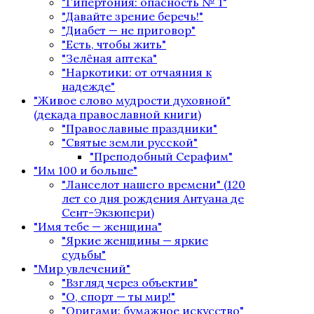
"Гипертония: опасность № 1"
"Давайте зрение беречь!"
"Диабет — не приговор"
"Есть, чтобы жить"
"Зелёная аптека"
"Наркотики: от отчаяния к
надежде"
"Живое слово мудрости духовной"
(декада православной книги)
"Православные праздники"
"Святые земли русской"
"Преподобный Серафим"
"Им 100 и больше"
"Ланселот нашего времени" (120
лет со дня рождения Антуана де
Сент-Экзюпери)
"Имя тебе — женщина"
"Яркие женщины — яркие
судьбы"
"Мир увлечений"
"Взгляд через объектив"
"О, спорт — ты мир!"
"Оригами: бумажное искусство"