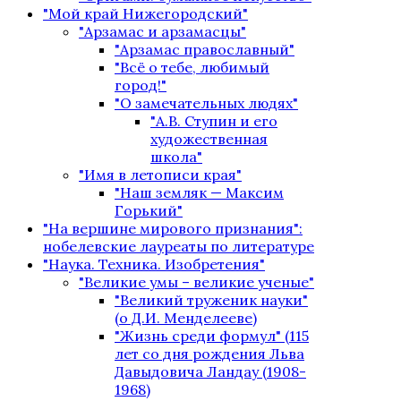
"Мой край Нижегородский"
"Арзамас и арзамасцы"
"Арзамас православный"
"Всё о тебе, любимый
город!"
"О замечательных людях"
"А.В. Ступин и его
художественная
школа"
"Имя в летописи края"
"Наш земляк — Максим
Горький"
"На вершине мирового признания":
нобелевские лауреаты по литературе
"Наука. Техника. Изобретения"
"Великие умы – великие ученые"
"Великий труженик науки"
(о Д.И. Менделееве)
"Жизнь среди формул" (115
лет со дня рождения Льва
Давыдовича Ландау (1908-
1968)