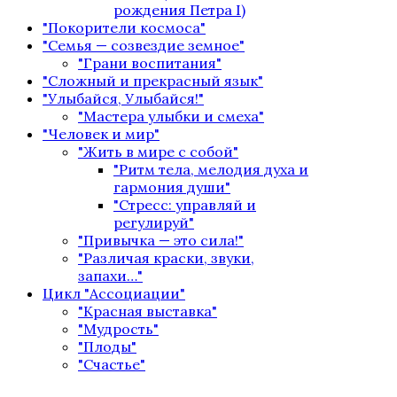
рождения Петра I)
"Покорители космоса"
"Семья — созвездие земное"
"Грани воспитания"
"Сложный и прекрасный язык"
"Улыбайся, Улыбайся!"
"Мастера улыбки и смеха"
"Человек и мир"
"Жить в мире с собой"
"Ритм тела, мелодия духа и
гармония души"
"Стресс: управляй и
регулируй"
"Привычка — это сила!"
"Различая краски, звуки,
запахи…"
Цикл "Ассоциации"
"Красная выставка"
"Мудрость"
"Плоды"
"Счастье"