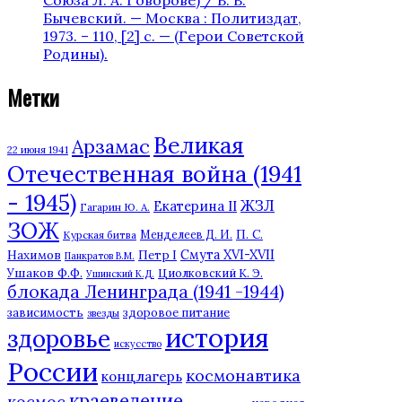
Бычевский. — Москва : Политиздат,
1973. – 110, [2] с. — (Герои Советской
Родины).
Метки
Великая
Арзамас
22 июня 1941
Отечественная война (1941
- 1945)
ЖЗЛ
Екатерина II
Гагарин Ю. А.
ЗОЖ
П. С.
Курская битва
Менделеев Д. И.
Нахимов
Смута XVI-XVII
Петр I
Панкратов В.М.
Ушаков Ф.Ф.
Циолковский К. Э.
Ушинский К.Д.
блокада Ленинграда (1941 -1944)
зависимость
здоровое питание
звезды
история
здоровье
искусство
России
космонавтика
концлагерь
краеведение
космос