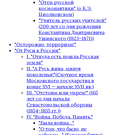
"Отец русской
космонавтики" (о К.Э.
Циолковском)
"Учитель русских учителей"
(200 лет со дня рождения
Константина Дмитриевича
Ушинского (1823-1871))
"Осторожно, терроризм!"
"От Руси к России"
I. "Откуда есть пошла Русская
земля"
II. "А Русь жива, минуя
поколенья!"(Смутное время
Московского государства в
конце XVI — начале XVII вв.)
III. "Отстоим или умрем!" (165
лет со дня начала
Севастопольской обороны
(1854-1855 гг.))
IV. "Война. Победа. Память."
"Была война…"
"О том, что было, не
забудем…" (Курская битва)