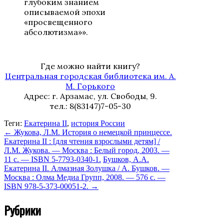
глубоким знанием
описываемой эпохи
«просвещенного
абсолютизма»».
Где можно найти книгу?
Центральная городская библиотека им. А.
М. Горького
Адрес: г. Арзамас, ул. Свободы, 9.
тел.: 8(83147)7-05-30
Теги:
Екатерина II
,
история России
←
Жукова, Л.М. История о немецкой принцессе.
Екатерина II : [для чтения взрослыми детям] /
Л.М. Жукова. — Москва : Белый город, 2003. —
11 с. — ISBN 5-7793-0340-1.
Бушков, А.А.
Екатерина II. Алмазная Золушка / А. Бушков. —
Москва : Олма Медиа Групп, 2008. — 576 с. —
ISBN 978-5-373-00051-2.
→
Рубрики