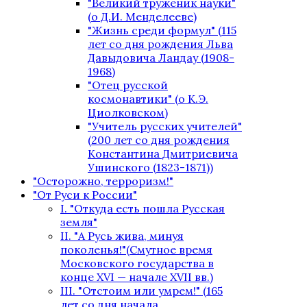
"Великий труженик науки"
(о Д.И. Менделееве)
"Жизнь среди формул" (115
лет со дня рождения Льва
Давыдовича Ландау (1908-
1968)
"Отец русской
космонавтики" (о К.Э.
Циолковском)
"Учитель русских учителей"
(200 лет со дня рождения
Константина Дмитриевича
Ушинского (1823-1871))
"Осторожно, терроризм!"
"От Руси к России"
I. "Откуда есть пошла Русская
земля"
II. "А Русь жива, минуя
поколенья!"(Смутное время
Московского государства в
конце XVI — начале XVII вв.)
III. "Отстоим или умрем!" (165
лет со дня начала