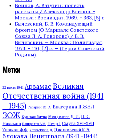
Воинов, А. Ватутин : повесть,
рассказы / Александр Воинов. –
Москва : Воениздат, 1969. – 363, [5] с.
Бычевский, Б. В. Командующий
фронтом (О Маршале Советского
Союза Л. А. Говорове) / Б. В.
Бычевский. — Москва : Политиздат,
1973. – 110, [2] с. — (Герои Советской
Родины).
Метки
Великая
Арзамас
22 июня 1941
Отечественная война (1941
- 1945)
ЖЗЛ
Екатерина II
Гагарин Ю. А.
ЗОЖ
П. С.
Курская битва
Менделеев Д. И.
Нахимов
Смута XVI-XVII
Петр I
Панкратов В.М.
Ушаков Ф.Ф.
Циолковский К. Э.
Ушинский К.Д.
блокада Ленинграда (1941 -1944)