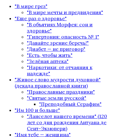
"В мире грез"
"В мире мечты и предвидения"
"Еще раз о здоровье"
"В объятиях Морфея: сон и
здоровье"
"Гипертония: опасность № 1"
"Давайте зрение беречь!"
"Диабет — не приговор"
"Есть, чтобы жить"
"Зелёная аптека"
"Наркотики: от отчаяния к
надежде"
"Живое слово мудрости духовной"
(декада православной книги)
"Православные праздники"
"Святые земли русской"
"Преподобный Серафим"
"Им 100 и больше"
"Ланселот нашего времени" (120
лет со дня рождения Антуана де
Сент-Экзюпери)
"Имя тебе — женщина"