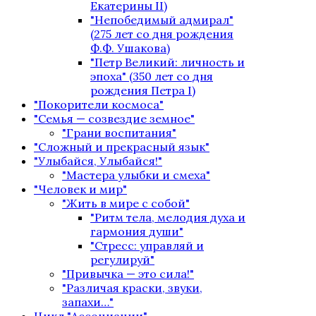
Екатерины II)
"Непобедимый адмирал"
(275 лет со дня рождения
Ф.Ф. Ушакова)
"Петр Великий: личность и
эпоха" (350 лет со дня
рождения Петра I)
"Покорители космоса"
"Семья — созвездие земное"
"Грани воспитания"
"Сложный и прекрасный язык"
"Улыбайся, Улыбайся!"
"Мастера улыбки и смеха"
"Человек и мир"
"Жить в мире с собой"
"Ритм тела, мелодия духа и
гармония души"
"Стресс: управляй и
регулируй"
"Привычка — это сила!"
"Различая краски, звуки,
запахи…"