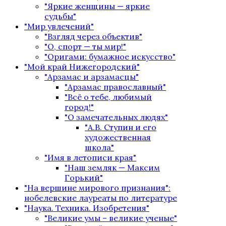
"Яркие женщины — яркие
судьбы"
"Мир увлечений"
"Взгляд через объектив"
"О, спорт — ты мир!"
"Оригами: бумажное искусство"
"Мой край Нижегородский"
"Арзамас и арзамасцы"
"Арзамас православный"
"Всё о тебе, любимый
город!"
"О замечательных людях"
"А.В. Ступин и его
художественная
школа"
"Имя в летописи края"
"Наш земляк — Максим
Горький"
"На вершине мирового признания":
нобелевские лауреаты по литературе
"Наука. Техника. Изобретения"
"Великие умы – великие ученые"