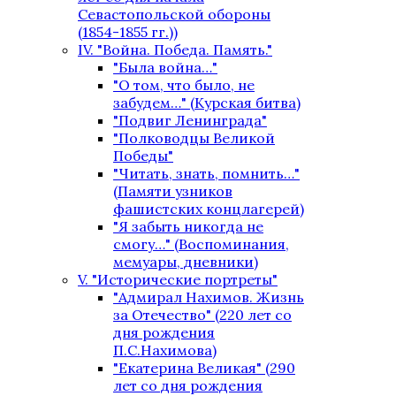
Севастопольской обороны
(1854-1855 гг.))
IV. "Война. Победа. Память."
"Была война…"
"О том, что было, не
забудем…" (Курская битва)
"Подвиг Ленинграда"
"Полководцы Великой
Победы"
"Читать, знать, помнить…"
(Памяти узников
фашистских концлагерей)
"Я забыть никогда не
смогу…" (Воспоминания,
мемуары, дневники)
V. "Исторические портреты"
"Адмирал Нахимов. Жизнь
за Отечество" (220 лет со
дня рождения
П.С.Нахимова)
"Екатерина Великая" (290
лет со дня рождения