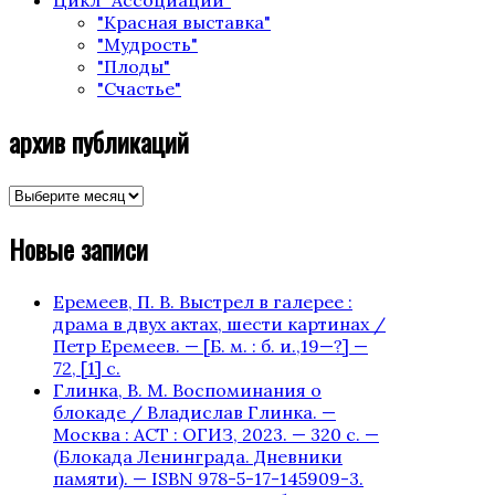
Цикл "Ассоциации"
"Красная выставка"
"Мудрость"
"Плоды"
"Счастье"
архив публикаций
архив
публикаций
Новые записи
Еремеев, П. В. Выстрел в галерее :
драма в двух актах, шести картинах /
Петр Еремеев. — [Б. м. : б. и.,19—?] —
72, [1] с.
Глинка, В. М. Воспоминания о
блокаде / Владислав Глинка. —
Москва : АСТ : ОГИЗ, 2023. — 320 с. —
(Блокада Ленинграда. Дневники
памяти). — ISBN 978-5-17-145909-3.