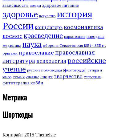
зависимость
здоровое питание
звезды
история
здоровье
искусство
России
космонавтика
концлагерь
краеведение
космос
наркомания
народная
наука
медицина
оборона Севастополя 1854-1855 гг.
православная
православие
оригами
российские
литература
психология
ученые
русские полководцы (флотоводцы)
сатира и
творчество
семья
спорт
юмор
славяне
терроризм
хобби
фитотерапия
Метрика
Шорткоды
Копирайт 2015 ThemeIsle