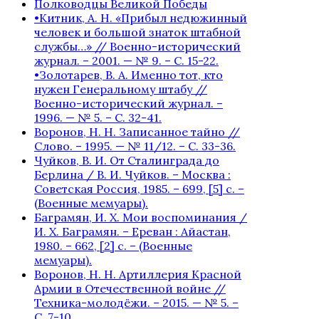
Полководцы Великой Победы
•Китник, А. Н. «Прибыл недюжинный
человек и большой знаток штабной
службы…» // Военно-исторический
журнал. – 2001. — № 9. – С. 15-22.
•Золотарев, В. А. Именно тот, кто
нужен Генеральному штабу //
Военно-исторический журнал. –
1996. — № 5. – С. 32-41.
Воронов, Н. Н. Записанное тайно //
Слово. – 1995. — № 11/12. – С. 33-36.
Чуйков, В. И. От Сталинграда до
Берлина / В. И. Чуйков. – Москва :
Советская Россия, 1985. – 699, [5] с. –
(Военные мемуары).
Баграмян, И. Х. Мои воспоминания /
И. Х. Баграмян. – Ереван : Айастан,
1980. – 662, [2] c. – (Военные
мемуары).
Воронов, Н. Н. Артиллерия Красной
Армии в Отечественной войне //
Техника-молодёжи. – 2015. — № 5. –
С. 7-10.